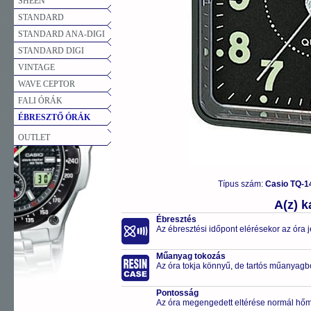
SHEEN
STANDARD
STANDARD ANA-DIGI
STANDARD DIGI
VINTAGE
WAVE CEPTOR
FALI ÓRÁK
ÉBRESZTŐ ÓRÁK
OUTLET
Típus szám:
Casio TQ-1
A(z) 
Ébresztés
Az ébresztési időpont elérésekor az óra j
Műanyag tokozás
Az óra tokja könnyű, de tartós műanyagbó
Pontosság
Az óra megengedett eltérése normál hőm