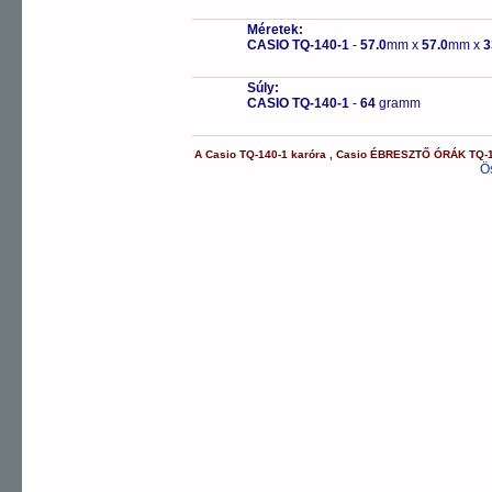
Méretek:
CASIO TQ-140-1
-
57.0
mm x
57.0
mm x
3
Súly:
CASIO TQ-140-1
-
64
gramm
A
Casio
TQ-140-1
karóra
,
Casio
ÉBRESZTŐ ÓRÁK
TQ-
Ö