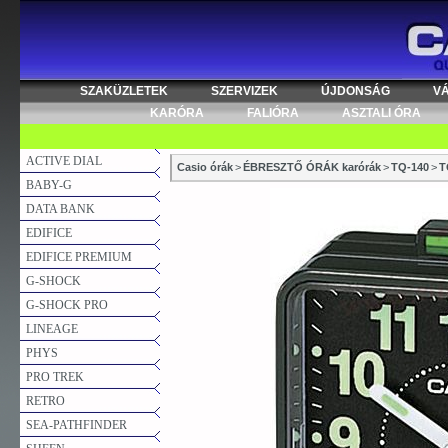
SZAKÜZLETEK
SZERVIZEK
ÚJDONSÁG
V
KARÓRA
FALIÓRA
ASZTALI ÓRA
ACTIVE DIAL
Casio órák
>
ÉBRESZTŐ ÓRÁK karórák
>
TQ-140
>
T
BABY-G
DATA BANK
EDIFICE
EDIFICE PREMIUM
G-SHOCK
G-SHOCK PRO
LINEAGE
PHYS
PRO TREK
RETRO
SEA-PATHFINDER