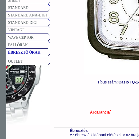
SHEEN
STANDARD
STANDARD ANA-DIGI
STANDARD DIGI
VINTAGE
WAVE CEPTOR
FALI ÓRÁK
ÉBRESZTŐ ÓRÁK
OUTLET
Típus szám:
Casio TQ-1
*
Árgarancia
Ébresztés
Az ébresztési időpont elérésekor az óra j