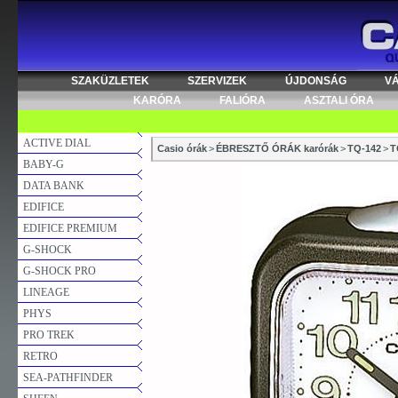
SZAKÜZLETEK
SZERVIZEK
ÚJDONSÁG
V
KARÓRA
FALIÓRA
ASZTALI ÓRA
ACTIVE DIAL
Casio órák
>
ÉBRESZTŐ ÓRÁK karórák
>
TQ-142
>
T
BABY-G
DATA BANK
EDIFICE
EDIFICE PREMIUM
G-SHOCK
G-SHOCK PRO
LINEAGE
PHYS
PRO TREK
RETRO
SEA-PATHFINDER