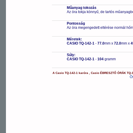
Műanyag tokozás
Az óra tokja könnyű, de tartós műanyagbó
Pontosság
Az óra megengedett eltérése normál hőm
Méretek:
CASIO TQ-142-1
-
77.0
mm x
72.0
mm x
4
Súly:
CASIO TQ-142-1
-
104
gramm
A
Casio
TQ-142-1
karóra
,
Casio
ÉBRESZTŐ ÓRÁK
TQ-
Ö