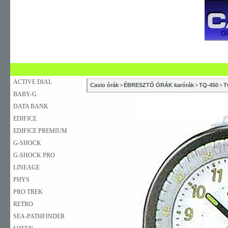
SZAKÜZLETEK
SZERVIZEK
ÚJDONSÁG
V
KARÓRA
FALIÓRA
ASZTALI ÓRA
ACTIVE DIAL
Casio órák
>
ÉBRESZTŐ ÓRÁK karórák
>
TQ-450
>
T
BABY-G
DATA BANK
EDIFICE
EDIFICE PREMIUM
G-SHOCK
G-SHOCK PRO
LINEAGE
PHYS
PRO TREK
RETRO
SEA-PATHFINDER