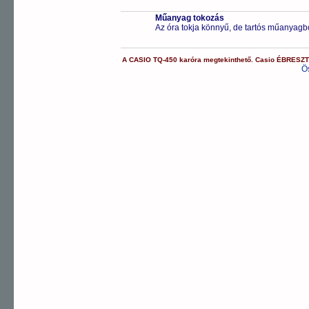
Műanyag tokozás
Az óra tokja könnyű, de tartós műanyagbó
A
CASIO
TQ-450
karóra
megtekinthető.
Casio
ÉBRESZ
Ö