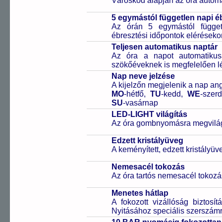
Városkód alapján az óra automa
5 egymástól független napi é
Az órán 5 egymástól függetl
ébresztési időpontok elérésekor
Teljesen automatikus naptár
Az óra a napot automatiku
szökőéveknek is megfelelően lé
Nap neve jelzése
A kijelzőn megjelenik a nap ang
MO
-hétfő,
TU
-kedd,
WE
-szer
SU
-vasárnap
LED-LIGHT világítás
Az óra gombnyomásra megvilágít
Edzett kristályüveg
A keményített, edzett kristályü
Nemesacél tokozás
Az óra tartós nemesacél tokozá
Menetes hátlap
A fokozott vizállóság biztosí
Nyitásához speciális szerszám