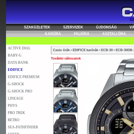
SZAKÜZLETEK
SZERVIZEK
ÚJDONSÁG
V
KARÓRA
FALIÓRA
ASZTALI ÓRA
ACTIVE DIAL
Casio órák
>
EDIFICE karórák
>
ECB-30
>
ECB-30DB-
BABY-G
További változatok
DATA BANK
EDIFICE
EDIFICE PREMIUM
G-SHOCK
G-SHOCK PRO
LINEAGE
PHYS
PRO TREK
RETRO
SEA-PATHFINDER