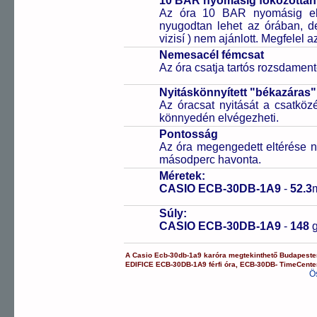
10 BAR nyomásig fokozottan 
Az óra 10 BAR nyomásig ell
nyugodtan lehet az órában, de 
vizisí ) nem ajánlott. Megfelel
Nemesacél fémcsat
Az óra csatja tartós rozsdament
Nyitáskönnyített "békazáras
Az óracsat nyitását a csatköz
könnyedén elvégezheti.
Pontosság
Az óra megengedett eltérése n
másodperc havonta.
Méretek:
CASIO ECB-30DB-1A9
-
52.3
Súly:
CASIO ECB-30DB-1A9
-
148
A
Casio
Ecb-30db-1a9
karóra
megtekinthető Budapest
EDIFICE
ECB-30DB-1A9
férfi óra
,
ECB-30DB-
TimeCente
Ö