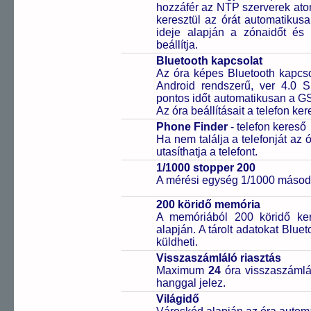
hozzáfér az NTP szerverek ato
keresztül az órát automatikus
ideje alapján a zónaidőt és 
beállítja.
Bluetooth kapcsolat
Az óra képes Bluetooth kapcsol
Android rendszerű, ver 4.0 
pontos időt automatikusan a GS
Az óra beállításait a telefon ker
Phone Finder
- telefon kereső
Ha nem találja a telefonját az
utasíthatja a telefont.
1/1000 stopper 200
A mérési egység 1/1000 másodp
200 köridő memória
A memóriából 200 köridő ke
alapján. A tárolt adatokat Blue
küldheti.
Visszaszámláló riasztás
Maximum
24
óra visszaszámlál
hanggal jelez.
Világidő