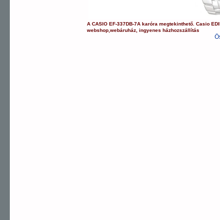
A
CASIO
EF-337DB-7A
karóra
megtekinthető.
Casio
EDI
webshop
,
webáruház
,
ingyenes házhozszállítás
Ö