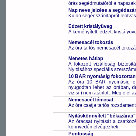
órás segédmutatóról a napszak 
Nap neve jelzése a segédsz
Külön segédszámlapról leolvas
Edzett kristályüveg
A keményített, edzett kristályü
Nemesacél tokozás
Az óra tartós nemesacél tokozá
Menetes hátlap
A fokozott vizállóság biztosí
Nyitásához speciális szerszám
10 BAR nyomásig fokozottan 
Az óra 10 BAR nyomásig ell
nyugodtan lehet az órában, de 
vizisí ) nem ajánlott. Megfelel
Nemesacél fémcsat
Az óra csatja tartós rozsdament
Nyitáskönnyített "békazáras
Az óracsat nyitását a csatköz
könnyedén elvégezheti.
Pontosság