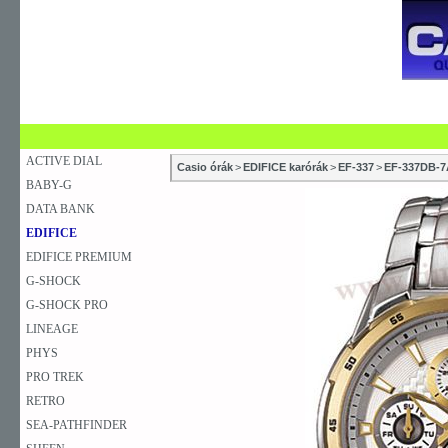
SZAKÜZLETEK
SZERVIZEK
ÚJDONSÁG
V
KARÓRA
FALIÓRA
ASZTALI ÓRA
ACTIVE DIAL
Casio órák
>
EDIFICE karórák
>
EF-337
>
EF-337DB-7
BABY-G
DATA BANK
EDIFICE
EDIFICE PREMIUM
G-SHOCK
G-SHOCK PRO
LINEAGE
PHYS
PRO TREK
RETRO
SEA-PATHFINDER