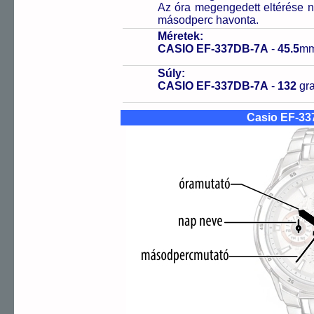
Az óra megengedett eltérése n
másodperc havonta.
Méretek:
CASIO EF-337DB-7A
-
45.5
mm
Súly:
CASIO EF-337DB-7A
-
132
gr
Casio EF-3