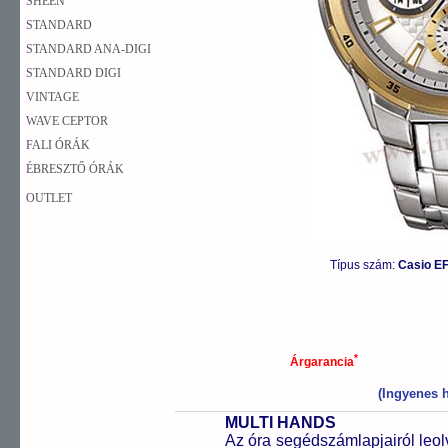
SHEEN
STANDARD
STANDARD ANA-DIGI
STANDARD DIGI
VINTAGE
WAVE CEPTOR
FALI ÓRÁK
ÉBRESZTŐ ÓRÁK
OUTLET
Típus szám:
Casio EF
*
Árgarancia
(Ingyenes h
MULTI HANDS
Az óra segédszámlapjairól leol