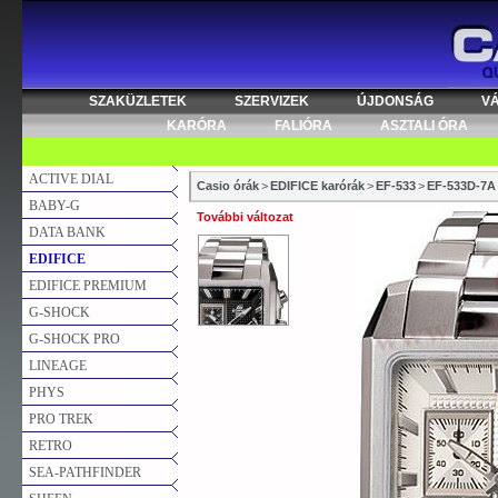
SZAKÜZLETEK
SZERVIZEK
ÚJDONSÁG
V
KARÓRA
FALIÓRA
ASZTALI ÓRA
ACTIVE DIAL
Casio órák
>
EDIFICE karórák
>
EF-533
>
EF-533D-7A
BABY-G
További változat
DATA BANK
EDIFICE
EDIFICE PREMIUM
G-SHOCK
G-SHOCK PRO
LINEAGE
PHYS
PRO TREK
RETRO
SEA-PATHFINDER