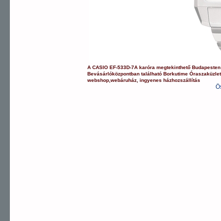
A
CASIO
EF-533D-7A
karóra
megtekinthető Budapeste
Bevásárlóközpontban
található Borkutime Óraszaküzle
webshop
,
webáruház
,
ingyenes házhozszállítás
Ö