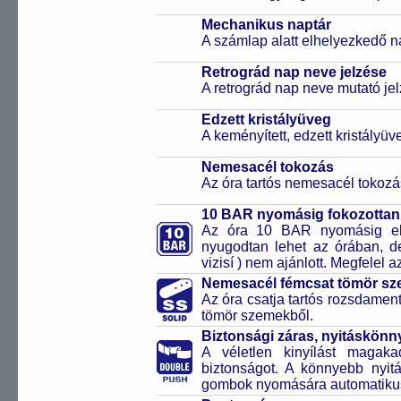
Mechanikus naptár
A számlap alatt elhelyezkedő n
Retrográd nap neve jelzése
A retrográd nap neve mutató jelz
Edzett kristályüveg
A keményített, edzett kristályü
Nemesacél tokozás
Az óra tartós nemesacél tokozá
10 BAR nyomásig fokozottan 
Az óra 10 BAR nyomásig ell
nyugodtan lehet az órában, de 
vizisí ) nem ajánlott. Megfelel
Nemesacél fémcsat tömör sz
Az óra csatja tartós rozsdament
tömör szemekből.
Biztonsági záras, nyitáskönny
A véletlen kinyílást magaka
biztonságot. A könnyebb nyitá
gombok nyomására automatikusa