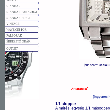
SHEEN
STANDARD
STANDARD ANA-DIGI
STANDARD DIGI
VINTAGE
WAVE CEPTOR
FALI ÓRÁK
ÉBRESZTŐ ÓRÁK
OUTLET
Típus szám:
Casio E
*
Árgarancia
(Ingyenes h
1/1 stopper
A mérési egység 1/1 másodperc