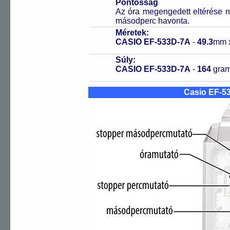
Pontosság
Az óra megengedett eltérése n
másodperc havonta.
Méretek:
CASIO EF-533D-7A
-
49.3
mm 
Súly:
CASIO EF-533D-7A
-
164
gra
Casio EF-5