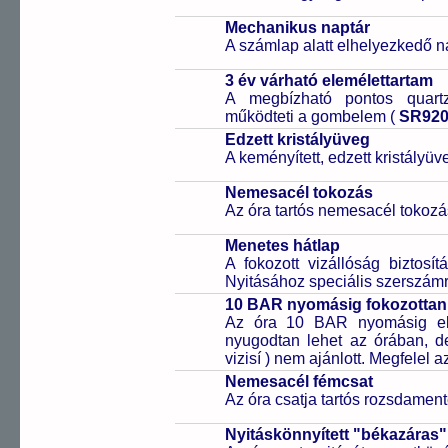
Mechanikus naptár
A számlap alatt elhelyezkedő n
3 év várható elemélettartam
A megbízható pontos quartz
működteti a gombelem (
SR92
Edzett kristályüveg
A keményített, edzett kristályü
Nemesacél tokozás
Az óra tartós nemesacél tokozá
Menetes hátlap
A fokozott vizállóság biztosí
Nyitásához speciális szerszám
10 BAR nyomásig fokozottan 
Az óra 10 BAR nyomásig ell
nyugodtan lehet az órában, de 
vizisí ) nem ajánlott. Megfelel
Nemesacél fémcsat
Az óra csatja tartós rozsdament
Nyitáskönnyített "békazáras