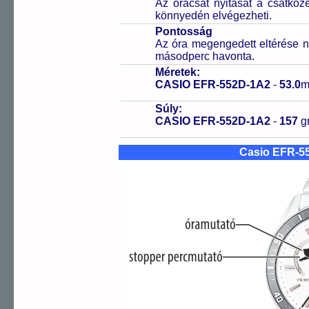
Az óracsat nyitását a csatköz
könnyedén elvégezheti.
Pontosság
Az óra megengedett eltérése n
másodperc havonta.
Méretek:
CASIO EFR-552D-1A2
-
53.0
m
Súly:
CASIO EFR-552D-1A2
-
157
g
Casio EFR-5