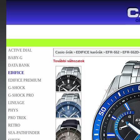
SZAKÜZLETEK
SZERVIZEK
ÚJDONSÁG
V
KARÓRA
FALIÓRA
ASZTALI ÓRA
ACTIVE DIAL
Casio órák
>
EDIFICE karórák
>
EFR-552
>
EFR-552D
BABY-G
További változatok
DATA BANK
EDIFICE
EDIFICE PREMIUM
G-SHOCK
G-SHOCK PRO
LINEAGE
PHYS
PRO TREK
RETRO
SEA-PATHFINDER