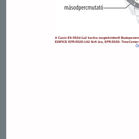
A
Casio
Efr-552d-1a2
karóra
megtekinthető Budapeste
EDIFICE
EFR-552D-1A2
férfi óra
,
EFR-552D-
TimeCente
Ö