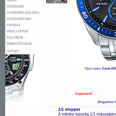
SHEEN
STANDARD
STANDARD ANA-DIGI
STANDARD DIGI
VINTAGE
WAVE CEPTOR
FALI ÓRÁK
ÉBRESZTŐ ÓRÁK
OUTLET
Típus szám:
Casio EF
*
Árgarancia
(Ingyenes h
1/1 stopper
A mérési egység 1/1 másodperc