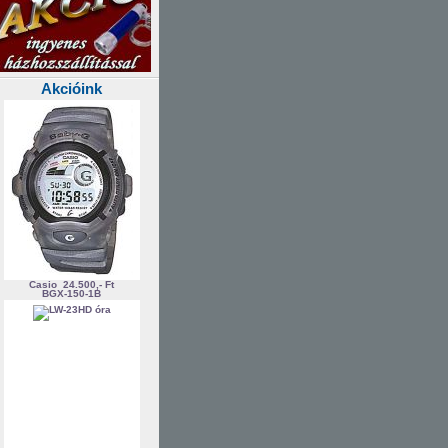
Akcióink
Casio
24.500,- Ft
BGX-150-1B