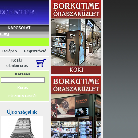
KAPCSOLAT
ELEM
Belépés
Regisztráció
Kosár
jelenleg üres
Keresés
Részletes keresés
Újdonságaink