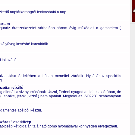
zkedő naptárkorongról leolvasható a nap.
tartam
quartz óraszerkezetet várhatóan három évig működteti a gombelem (
ristályüveg kevésbé karcolódik.
l tokozású.
biztosítása érdekében a hátlap menettel záródik. Nyitásához speciális
g.
ottan vízálló
 ellenáll a víz nyomásának. Úszni, fürdeni nyugodtan lehet az órában, de
 jet-bike, jet-ski, vizisí ) nem ajánlott. Megfelel az ISO2281 szabványban
zsdamentes acélból készül.
azáras" csatközép
csatközép két oldalán található gomb nyomásával könnyedén elvégezheti.