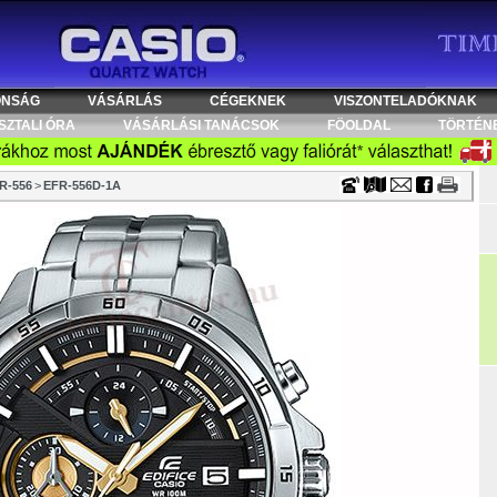
Timecenter
ONSÁG
VÁSÁRLÁS
CÉGEKNEK
VISZONTELADÓKNAK
SZTALI ÓRA
VÁSÁRLÁSI TANÁCSOK
FÖOLDAL
TÖRTÉN
R-556
>
EFR-556D-1A