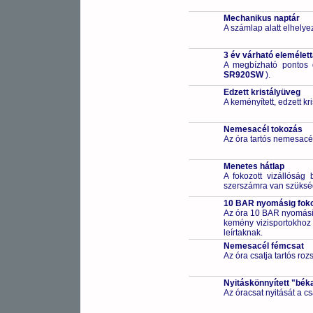
Mechanikus naptár
A számlap alatt elhelye
3 év várható elemélet
A megbízható pontos 
SR920SW
).
Edzett kristályüveg
A keményített, edzett k
Nemesacél tokozás
Az óra tartós nemesacé
Menetes hátlap
A fokozott vizállóság 
szerszámra van szüksé
10 BAR nyomásig fokoz
Az óra 10 BAR nyomásig
kemény vizisportokhoz (
leírtaknak.
Nemesacél fémcsat
Az óra csatja tartós ro
Nyitáskönnyített "bék
Az óracsat nyitását a 