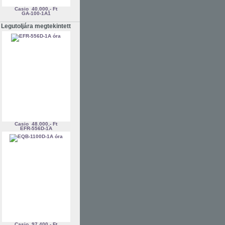
Casio
40.000,- Ft
GA-100-1A1
Legutoljára megtekintett
Casio
48.000,- Ft
EFR-556D-1A
Casio
97.400,- Ft