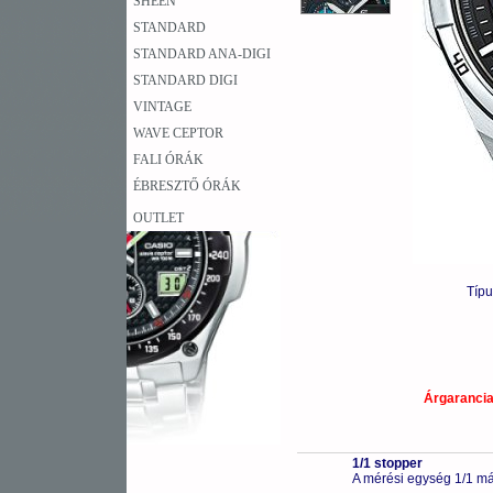
SHEEN
STANDARD
STANDARD ANA-DIGI
STANDARD DIGI
VINTAGE
WAVE CEPTOR
FALI ÓRÁK
ÉBRESZTŐ ÓRÁK
OUTLET
Típ
Árgaranci
1/1 stopper
A mérési egység 1/1 má