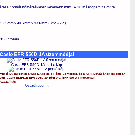
érése normál hőmérsékleten kevesebb mint +/- 20 másodperc havonta.
-
53.5
mm x
48.7
mm x
12.6
mm ( MxSZxV )
-
159
gramm
Casio EFR-556D-1A üzemmódjai
Casio EFR-556D-1A portré kép
nthető Budapesten a
WestEndben
, a
Pólus Centerben
és a
Köki Bevásárlóközpontban
kben.
Casio
EDIFICE
EFR-556D-1A
férfi óra
,
EFR-556D
TimeCenter
ozszállítás
Összehasonlít