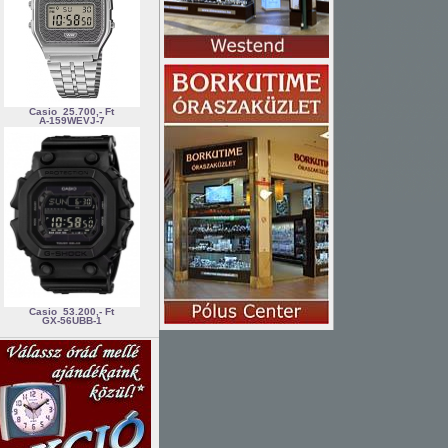
Casio
25.700,- Ft
A-159WEVJ-7
Casio
53.200,- Ft
GX-56UBB-1