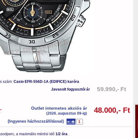
us szám:
Casio EFR-556D-1A (EDIFICE) karóra
59.990,- Ft
Javasolt fogyasztói ár
-20%
Outlet internetes akciós ár
48.000,- Ft
*
a
(2026. augusztus 09-ig)
(Ingyenes házhozszállítással)
db
Kosárba tesz
sodperc, a maximális mérési idő
1/2 óra
.