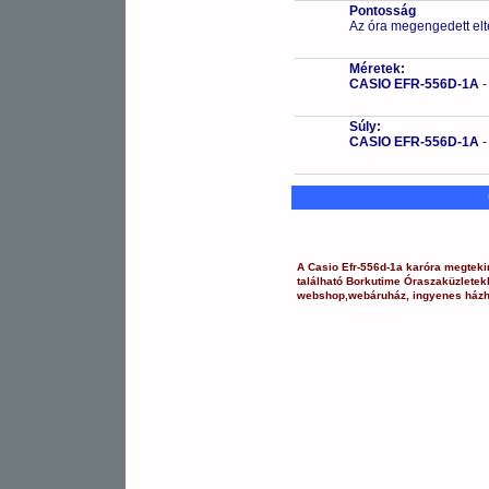
Pontosság
Az óra megengedett elt
Méretek:
CASIO EFR-556D-1A
Súly:
CASIO EFR-556D-1A
A
Casio
Efr-556d-1a
karóra
megteki
található Borkutime Óraszaküzlete
webshop
,
webáruház
,
ingyenes házh