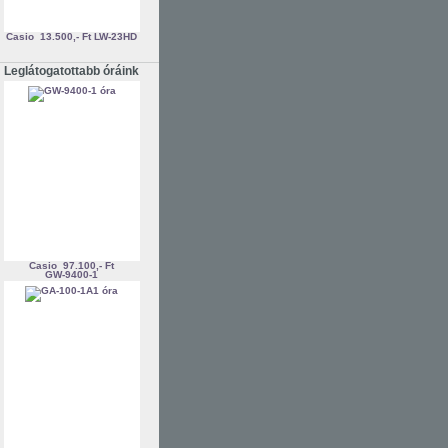
Casio
13.500,- Ft
LW-23HD
Leglátogatottabb óráink
Casio
97.100,- Ft
GW-9400-1