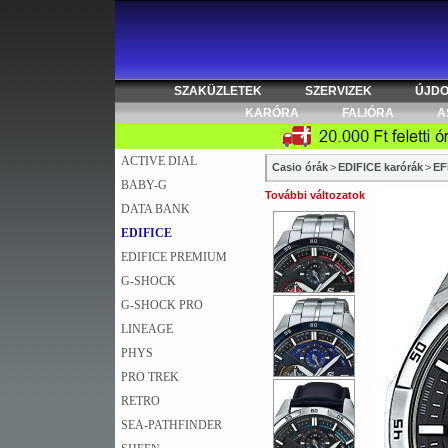
SZAKÜZLETEK
SZERVIZEK
ÚJD
KARÓRA
FALIÓRA
A
ACTIVE DIAL
Casio órák
>
EDIFICE karórák
>
EF
BABY-G
További változatok
DATA BANK
EDIFICE
EDIFICE PREMIUM
G-SHOCK
G-SHOCK PRO
LINEAGE
PHYS
PRO TREK
RETRO
SEA-PATHFINDER