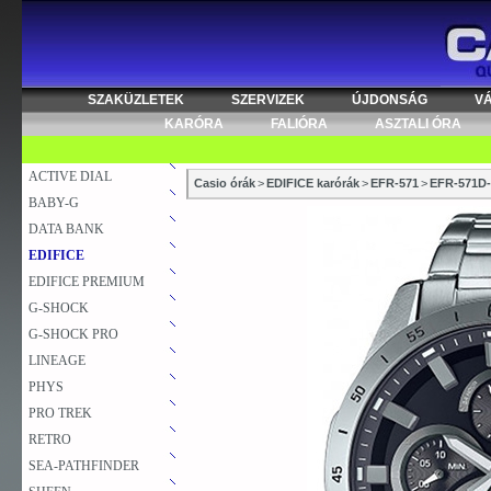
SZAKÜZLETEK
SZERVIZEK
ÚJDONSÁG
V
KARÓRA
FALIÓRA
ASZTALI ÓRA
ACTIVE DIAL
Casio órák
>
EDIFICE karórák
>
EFR-571
>
EFR-571D
BABY-G
DATA BANK
EDIFICE
EDIFICE PREMIUM
G-SHOCK
G-SHOCK PRO
LINEAGE
PHYS
PRO TREK
RETRO
SEA-PATHFINDER