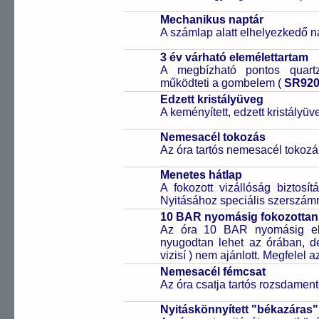
Mechanikus naptár
A számlap alatt elhelyezkedő n
3 év várható elemélettartam
A megbízható pontos quartz
működteti a gombelem (
SR92
Edzett kristályüveg
A keményített, edzett kristályü
Nemesacél tokozás
Az óra tartós nemesacél tokozá
Menetes hátlap
A fokozott vizállóság biztosí
Nyitásához speciális szerszám
10 BAR nyomásig fokozottan 
Az óra 10 BAR nyomásig ell
nyugodtan lehet az órában, de 
vizisí ) nem ajánlott. Megfelel
Nemesacél fémcsat
Az óra csatja tartós rozsdament
Nyitáskönnyített "békazáras