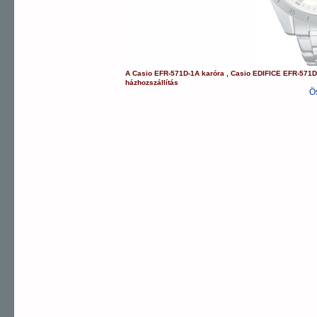
A
Casio
EFR-571D-1A
karóra
,
Casio
EDIFICE
EFR-571D
házhozszállítás
Ö