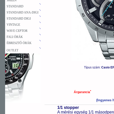
SHEEN
STANDARD
STANDARD ANA-DIGI
STANDARD DIGI
VINTAGE
WAVE CEPTOR
FALI ÓRÁK
ÉBRESZTŐ ÓRÁK
OUTLET
Típus szám:
Casio EF
*
Árgarancia
(Ingyenes h
1/1 stopper
A mérési egység 1/1 másodperc