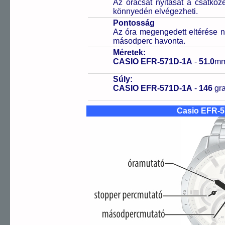
Az óracsat nyitását a csatköz
könnyedén elvégezheti.
Pontosság
Az óra megengedett eltérése n
másodperc havonta.
Méretek:
CASIO EFR-571D-1A
-
51.0
mm
Súly:
CASIO EFR-571D-1A
-
146
gr
Casio EFR-