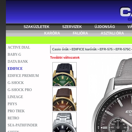
SZAKÜZLETEK
SZERVIZEK
ÚJDONSÁG
V
KARÓRA
FALIÓRA
ASZTALI ÓRA
ACTIVE DIAL
Casio órák
>
EDIFICE karórák
>
EFR-575
>
EFR-575C
BABY-G
További változatok
DATA BANK
EDIFICE
EDIFICE PREMIUM
G-SHOCK
G-SHOCK PRO
LINEAGE
PHYS
PRO TREK
RETRO
SEA-PATHFINDER