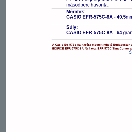
másodperc havonta.
Méretek:
CASIO EFR-575C-8A
-
40.5
mm
Súly:
CASIO EFR-575C-8A
-
64
gra
A
Casio
Efr-575c-8a
karóra
megtekinthető Budapesten
EDIFICE
EFR-575C-8A
férfi óra
,
EFR-575C
TimeCenter 
Ö