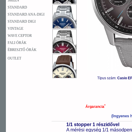
SHEEN
STANDARD
STANDARD ANA-DIGI
STANDARD DIGI
VINTAGE
WAVE CEPTOR
FALI ÓRÁK
ÉBRESZTŐ ÓRÁK
OUTLET
Típus szám:
Casio EF
*
Árgarancia
(Ingyenes h
1/1 stopper 1 részidővel
A mérési egység 1/1 másodperc