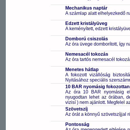
Mechanikus naptár
A számlap alatt elhelyezkedő n
Edzett kristályüveg
A keményített, edzett kristályü
Domború csiszolás
Az óra üvege domborított, így 
Nemesacél tokozás
Az óra tartós nemesacél tokozá
Menetes hátlap
A fokozott vizállóság biztosí
Nyitásához speciális szerszám
10 BAR nyomásig fokozottan 
Az óra 10 BAR nyomásig ell
nyugodtan lehet az órában, de 
vizisí ) nem ajánlott. Megfelel
Szövetszíj
Az órát a könnyű szövetszíjjal r
Pontosság
Az óra megengedett eltérése n