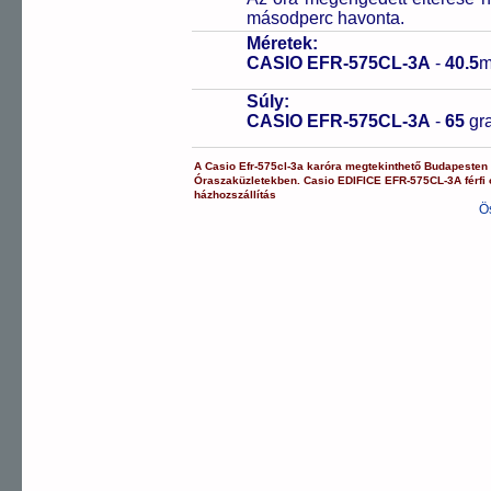
másodperc havonta.
Méretek:
CASIO EFR-575CL-3A
-
40.5
m
Súly:
CASIO EFR-575CL-3A
-
65
gr
A
Casio
Efr-575cl-3a
karóra
megtekinthető Budapesten
Óraszaküzletekben.
Casio
EDIFICE
EFR-575CL-3A
férfi
házhozszállítás
Ö