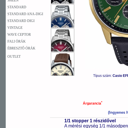
SHEEN
STANDARD
STANDARD ANA-DIGI
STANDARD DIGI
VINTAGE
WAVE CEPTOR
FALI ÓRÁK
ÉBRESZTŐ ÓRÁK
OUTLET
Típus szám:
Casio EF
*
Árgarancia
(Ingyenes h
1/1 stopper 1 részidővel
A mérési egység 1/1 másodperc