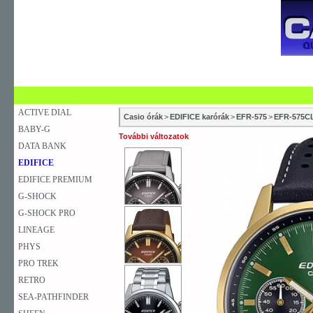
SZAKÜZLETEK
SZERVIZEK
ÚJDONSÁG
V
KARÓRA
FALIÓRA
ASZTALI ÓRA
ACTIVE DIAL
Casio órák
>
EDIFICE karórák
>
EFR-575
>
EFR-575C
BABY-G
További változatok
DATA BANK
EDIFICE
EDIFICE PREMIUM
G-SHOCK
G-SHOCK PRO
LINEAGE
PHYS
PRO TREK
RETRO
SEA-PATHFINDER