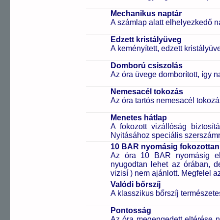
Mechanikus naptár
A számlap alatt elhelyezkedő n
Edzett kristályüveg
A keményített, edzett kristályü
Domború csiszolás
Az óra üvege domborított, így 
Nemesacél tokozás
Az óra tartós nemesacél tokozá
Menetes hátlap
A fokozott vizállóság biztosí
Nyitásához speciális szerszám
10 BAR nyomásig fokozottan 
Az óra 10 BAR nyomásig ell
nyugodtan lehet az órában, de 
vizisí ) nem ajánlott. Megfelel
Valódi bőrszíj
A klasszikus bőrszíj természet
Pontosság
Az óra megengedett eltérése n