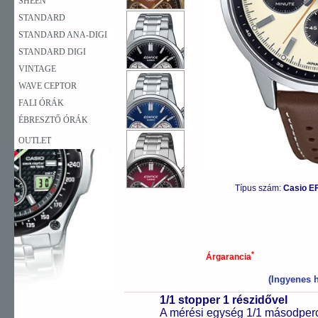
SHEEN
STANDARD
STANDARD ANA-DIGI
STANDARD DIGI
VINTAGE
WAVE CEPTOR
FALI ÓRÁK
ÉBRESZTŐ ÓRÁK
OUTLET
Típus szám:
Casio E
*
Árgarancia
(Ingyenes h
1/1 stopper 1 részidővel
A mérési egység 1/1 másodperc