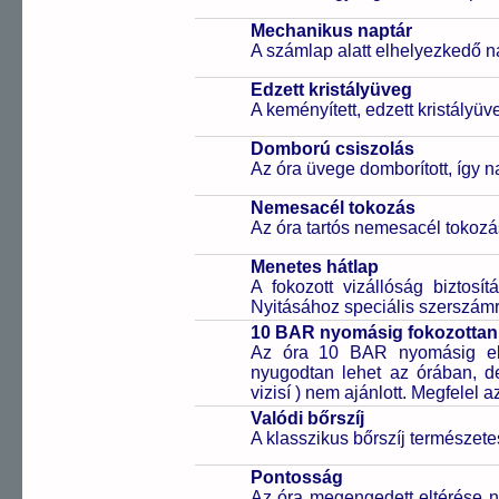
Mechanikus naptár
A számlap alatt elhelyezkedő n
Edzett kristályüveg
A keményített, edzett kristályü
Domború csiszolás
Az óra üvege domborított, így 
Nemesacél tokozás
Az óra tartós nemesacél tokozá
Menetes hátlap
A fokozott vizállóság biztosí
Nyitásához speciális szerszám
10 BAR nyomásig fokozottan 
Az óra 10 BAR nyomásig ell
nyugodtan lehet az órában, de 
vizisí ) nem ajánlott. Megfelel
Valódi bőrszíj
A klasszikus bőrszíj természet
Pontosság
Az óra megengedett eltérése n