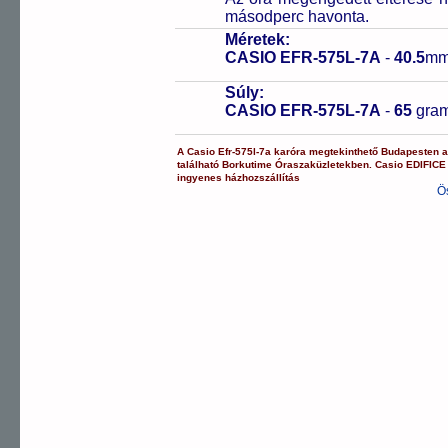
másodperc havonta.
Méretek:
CASIO EFR-575L-7A
-
40.5
mm
Súly:
CASIO EFR-575L-7A
-
65
gra
A
Casio
Efr-575l-7a
karóra
megtekinthető Budapesten 
található Borkutime Óraszaküzletekben.
Casio
EDIFICE
ingyenes házhozszállítás
Ö