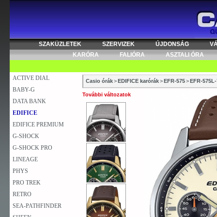
SZAKÜZLETEK
SZERVIZEK
ÚJDONSÁG
V
KARÓRA
FALIÓRA
ASZTALI ÓRA
ACTIVE DIAL
Casio órák
>
EDIFICE karórák
>
EFR-575
>
EFR-575L
BABY-G
További változatok
DATA BANK
EDIFICE
EDIFICE PREMIUM
G-SHOCK
G-SHOCK PRO
LINEAGE
PHYS
PRO TREK
RETRO
SEA-PATHFINDER