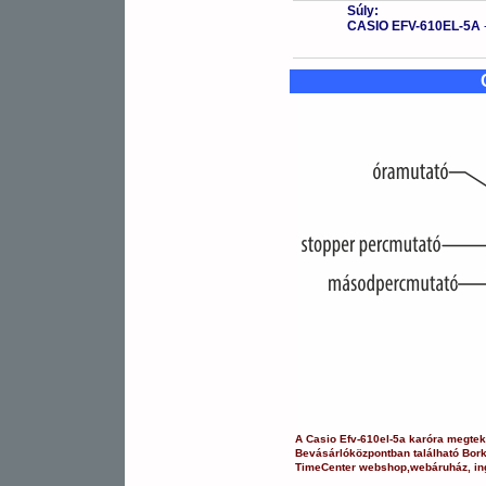
Súly:
CASIO EFV-610EL-5A
A
Casio
Efv-610el-5a
karóra
megteki
Bevásárlóközpontban
található Bor
TimeCenter webshop
,
webáruház
,
in