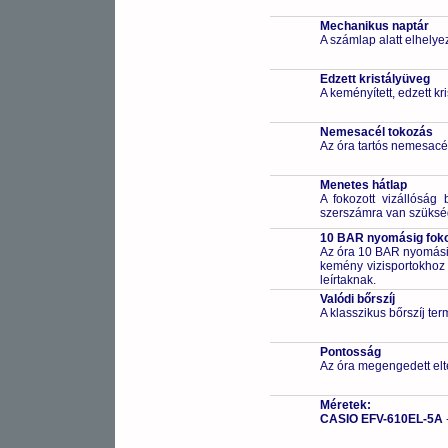
Mechanikus naptár
A számlap alatt elhelye
Edzett kristályüveg
A keményített, edzett k
Nemesacél tokozás
Az óra tartós nemesacé
Menetes hátlap
A fokozott vizállóság 
szerszámra van szüksé
10 BAR nyomásig fokoz
Az óra 10 BAR nyomásig
kemény vizisportokhoz (
leírtaknak.
Valódi bőrszíj
A klasszikus bőrszíj te
Pontosság
Az óra megengedett elt
Méretek:
CASIO EFV-610EL-5A