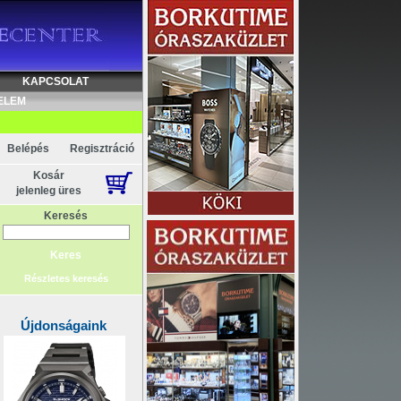
KAPCSOLAT
ELEM
Belépés
Regisztráció
Kosár
jelenleg üres
Keresés
Részletes keresés
Újdonságaink