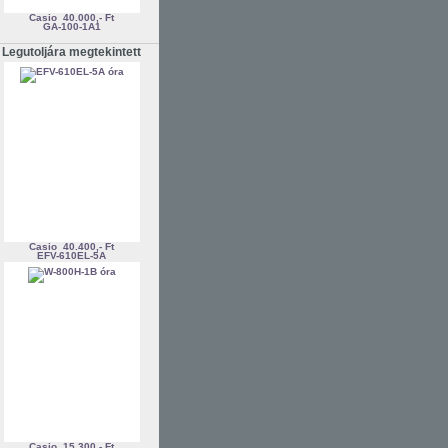
Casio
40.000,- Ft
GA-100-1A1
Legutoljára megtekintett
Casio
40.400,- Ft
EFV-610EL-5A
Casio
15.300,- Ft