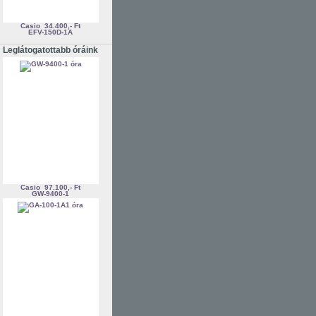
Casio
34.400,- Ft
EFV-150D-1A
Leglátogatottabb óráink
Casio
97.100,- Ft
GW-9400-1