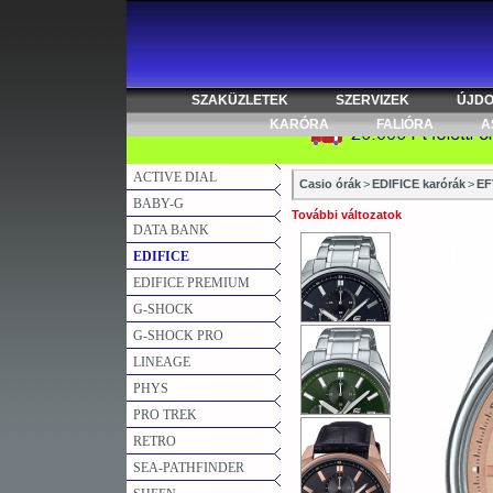
SZAKÜZLETEK
SZERVIZEK
ÚJD
KARÓRA
FALIÓRA
A
ACTIVE DIAL
Casio órák
>
EDIFICE karórák
>
EF
BABY-G
További változatok
DATA BANK
EDIFICE
EDIFICE PREMIUM
G-SHOCK
G-SHOCK PRO
LINEAGE
PHYS
PRO TREK
RETRO
SEA-PATHFINDER