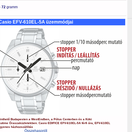
-
72
gramm
Casio EFV-610EL-5A üzemmódjai
nthető Budapesten a
WestEndben
, a
Pólus Centerben
és a
Köki
kutime Óraszaküzletekben.
Casio
EDIFICE
EFV-610EL-5A
férfi óra
,
EFV-610EL
gyenes házhozszállítás
Összehasonlít