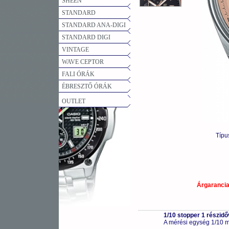
SHEEN
STANDARD
STANDARD ANA-DIGI
STANDARD DIGI
VINTAGE
WAVE CEPTOR
FALI ÓRÁK
ÉBRESZTŐ ÓRÁK
OUTLET
Típu
Árgaranci
1/10 stopper 1 részidő
A mérési egység 1/10 m