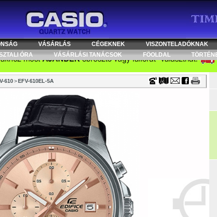
Timecenter
ONSÁG
VÁSÁRLÁS
CÉGEKNEK
VISZONTELADÓKNAK
SZTALI ÓRA
VÁSÁRLÁSI TANÁCSOK
FÖOLDAL
TÖRTÉN
V-610
>
EFV-610EL-5A