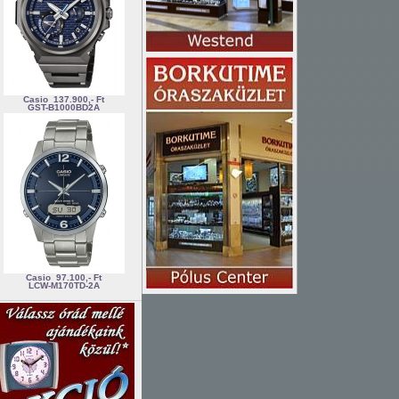
Casio
137.900,- Ft
GST-B1000BD2A
Casio
97.100,- Ft
LCW-M170TD-2A