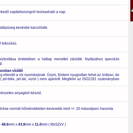
zkedő naptárkorongról leolvasható a nap.
ristályüveg kevésbé karcolódik.
l tokozású.
biztosítása érdekében a hátlap menettel záródik. Nyitásához speciális
g.
ottan vízálló
 ellenáll a víz nyomásának. Úszni, fürdeni nyugodtan lehet az órában, de
 jet-bike, jet-ski, vizisí ) nem ajánlott. Megfelel az ISO2281 szabványban
rmészetes anyagból készül.
érése normál hőmérsékleten kevesebb mint +/- 20 másodperc havonta.
-
48.6
mm x
43.8
mm x
11.0
mm ( MxSZxV )