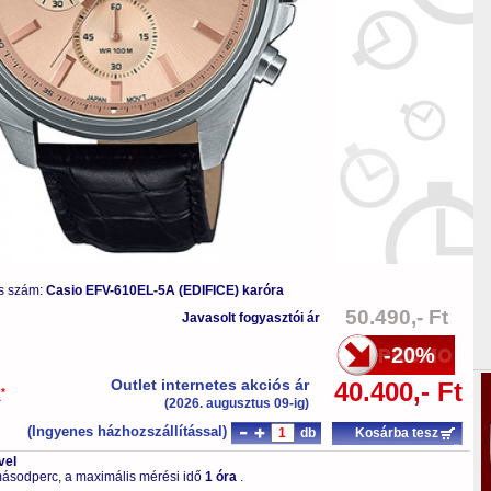
s szám:
Casio EFV-610EL-5A (EDIFICE) karóra
50.490,- Ft
Javasolt fogyasztói ár
-20%
Outlet internetes akciós ár
40.400,- Ft
*
a
(2026. augusztus 09-ig)
(Ingyenes házhozszállítással)
db
Kosárba tesz
vel
ásodperc, a maximális mérési idő
1 óra
.