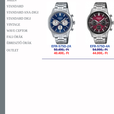
SHEEN
-20%
-
STANDARD
STANDARD ANA-DIGI
STANDARD DIGI
VINTAGE
WAVE CEPTOR
FALI ÓRÁK
ÉBRESZTŐ ÓRÁK
EFR-575D-2A
EFR-575D-4A
50.490,- Ft
54.990,- Ft
OUTLET
40.400,- Ft
44.000,- Ft