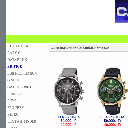
SZAKÜZLETEK
SZERVIZEK
ÚJDONSÁG
V
KARÓRA
FALIÓRA
ASZTALI ÓRA
ACTIVE DIAL
Casio órák
>
EDIFICE karórák
>
EFR-575
BABY-G
DATA BANK
EDIFICE
-20%
-
EDIFICE PREMIUM
G-SHOCK
G-SHOCK PRO
LINEAGE
PHYS
PRO TREK
RETRO
EFR-575C-8A
EFR-575CL-3A
54.990,- Ft
59.990,- Ft
SEA-PATHFINDER
44.000,- Ft
48.000,- Ft