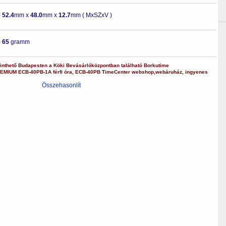
-
52.4
mm x
48.0
mm x
12.7
mm ( MxSZxV )
-
65
gramm
nthető Budapesten a
Köki Bevásárlóközpontban
található Borkutime
REMIUM
ECB-40PB-1A
férfi óra
,
ECB-40PB
TimeCenter webshop
,
webáruház
,
ingyenes
Összehasonlít