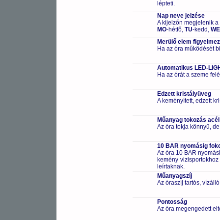
lépteti.
Nap neve jelzése
A kijelzőn megjelenik a
MO
-hétfő,
TU
-kedd,
WE
Merülő elem figyelmezt
Ha az óra működését biz
Automatikus LED-LIGH
Ha az órát a szeme felé
Edzett kristályüveg
A keményített, edzett k
Műanyag tokozás acél
Az óra tokja könnyű, de
10 BAR nyomásig fokoz
Az óra 10 BAR nyomásig
kemény vizisportokhoz (
leírtaknak.
Műanyagszíj
Az óraszíj tartós, vízál
Pontosság
Az óra megengedett elt