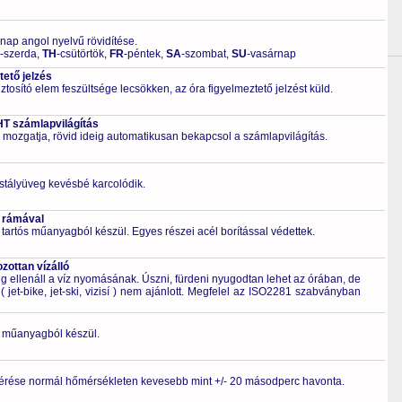
 nap angol nyelvű rövidítése.
-szerda,
TH
-csütörtök,
FR
-péntek,
SA
-szombat,
SU
-vasárnap
ető jelzés
tosító elem feszültsége lecsökken, az óra figyelmeztető jelzést küld.
T számlapvilágítás
 mozgatja, rövid ideig automatikusan bekapcsol a számlapvilágítás.
ristályüveg kevésbé karcolódik.
 rámával
 tartós műanyagból készül. Egyes részei acél borítással védettek.
ottan vízálló
 ellenáll a víz nyomásának. Úszni, fürdeni nyugodtan lehet az órában, de
 jet-bike, jet-ski, vizisí ) nem ajánlott. Megfelel az ISO2281 szabványban
ló műanyagból készül.
érése normál hőmérsékleten kevesebb mint +/- 20 másodperc havonta.