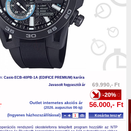
ám:
Casio ECB-40PB-1A (EDIFICE PREMIUM) karóra
69.990,- Ft
Javasolt fogyasztói ár
-20%
Outlet internetes akciós ár
56.000,- Ft
*
a
(2026. augusztus 06-ig)
(Ingyenes házhozszállítással)
db
Kosárba tesz
perációs rendszerű okostelefonra telepített program hozzáfér az NTP