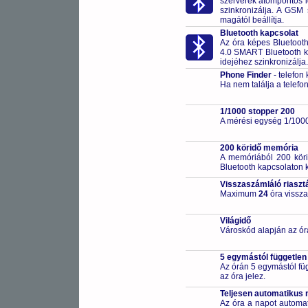
szerverek atompontos i
szinkronizálja. A GSM 
magától beállítja.
Bluetooth kapcsolat
Az óra képes Bluetooth 
4.0 SMART Bluetooth k
idejéhez szinkronizálja. 
Phone Finder
- telefon
Ha nem találja a telefon
1/1000 stopper 200
A mérési egység 1/100
200 köridő memória
A memóriából 200 köri
Bluetooth kapcsolaton k
Visszaszámláló riaszt
Maximum
24
óra vissza
Világidő
Városkód alapján az ór
5 egymástól független
Az órán 5 egymástól füg
az óra jelez.
Teljesen automatikus 
Az óra a napot automa