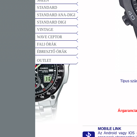
SHEEN
STANDARD
STANDARD ANA-DIGI
STANDARD DIGI
VINTAGE
WAVE CEPTOR
FALI ÓRÁK
ÉBRESZTŐ ÓRÁK
OUTLET
Típus sz
Árgaranci
MOBILE LINK
Az Android vagy IOS o