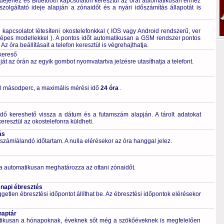
dejéhez és Bluetooth kapcsolaton keresztül az órát automatikusan ehhez
szolgáltató ideje alapján a zónaidőt és a nyári időszámítás állapotát is
kapcsolatot létesíteni okostelefonkkal ( IOS vagy Android rendszerű, ver
épes modellekkel ). A pontos időt automatikusan a GSM rendszer pontos
Az óra beállításait a telefon keresztül is végrehajthatja.
 kereső
ját az órán az egyik gombot nyomvatartva jelzésre utasíthatja a telefont.
0 másodperc, a maximális mérési idő
24 óra
.
dő kereshető vissza a dátum és a futamszám alapján. A tárolt adatokat
eresztül az okostelefonra küldheti.
ás
számlálandó időtartam. A nulla elérésekor az óra hanggal jelez.
a automatikusan meghatározza az ottani zónaidőt.
 napi ébresztés
getlen ébresztési időpontot állíthat be. Az ébresztési időpontok elérésekor
naptár
tikusan a hónapoknak, éveknek sőt még a szökőéveknek is megfelelően