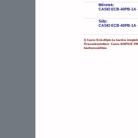
Méretek:
CASIO ECB-40PB-1A
Súly:
CASIO ECB-40PB-1A
A
Casio
Ecb-40pb-1a
karóra
megteki
Óraszaküzletben.
Casio
EDIFICE P
házhozszállítás