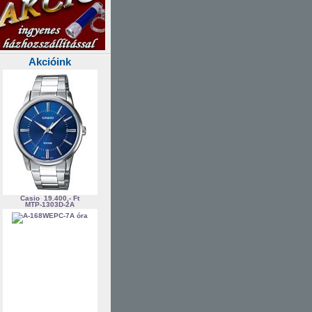
Akcióink
Casio
19.400,- Ft
MTP-1303D-2A