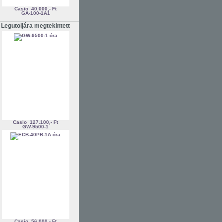
Casio
40.000,- Ft
GA-100-1A1
Legutoljára megtekintett
Casio
127.100,- Ft
GW-9500-1
Casio
56.000,- Ft