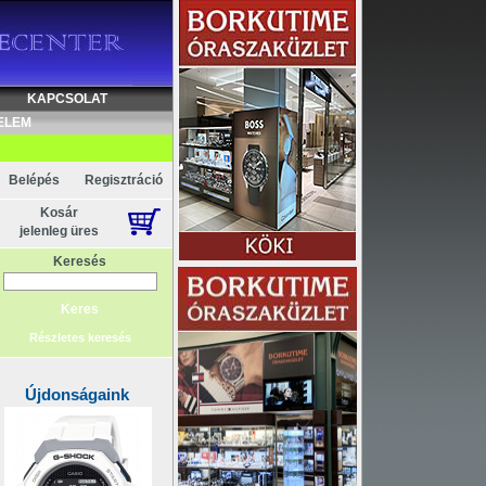
KAPCSOLAT
ELEM
Belépés
Regisztráció
Kosár
jelenleg üres
Keresés
Részletes keresés
Újdonságaink