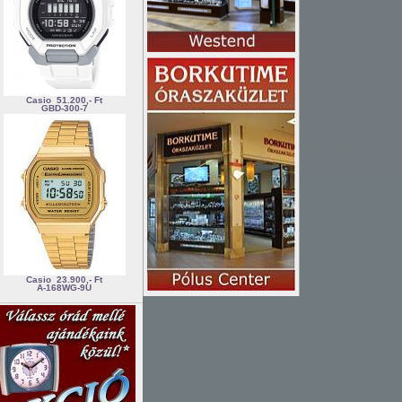
Casio
51.200,- Ft
GBD-300-7
Casio
23.900,- Ft
A-168WG-9U