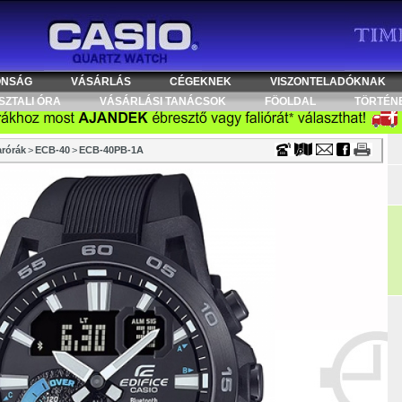
Timecenter
ONSÁG
VÁSÁRLÁS
CÉGEKNEK
VISZONTELADÓKNAK
SZTALI ÓRA
VÁSÁRLÁSI TANÁCSOK
FÖOLDAL
TÖRTÉN
rórák
>
ECB-40
>
ECB-40PB-1A