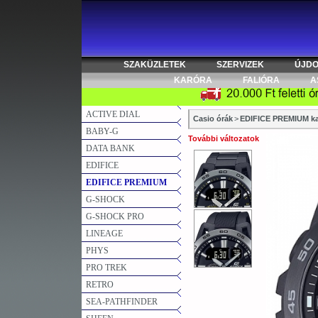
SZAKÜZLETEK
SZERVIZEK
ÚJD
KARÓRA
FALIÓRA
A
ACTIVE DIAL
Casio órák
>
EDIFICE PREMIUM ka
BABY-G
További változatok
DATA BANK
EDIFICE
EDIFICE PREMIUM
G-SHOCK
G-SHOCK PRO
LINEAGE
PHYS
PRO TREK
RETRO
SEA-PATHFINDER