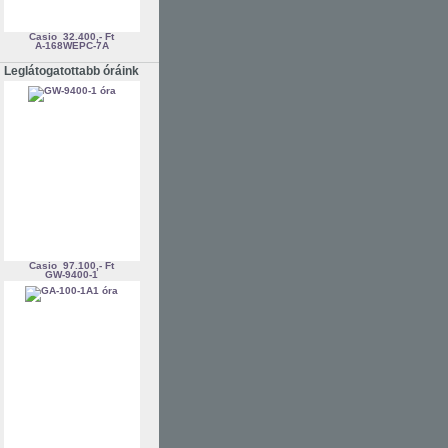
Casio
32.400,- Ft
A-168WEPC-7A
Leglátogatottabb óráink
Casio
97.100,- Ft
GW-9400-1