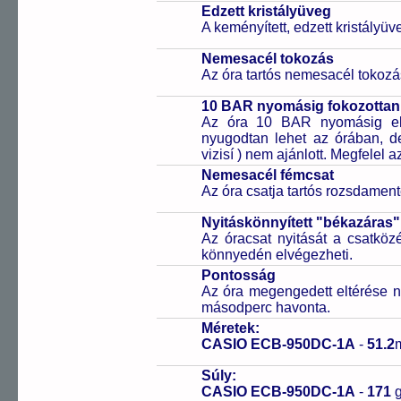
Edzett kristályüveg
A keményített, edzett kristályü
Nemesacél tokozás
Az óra tartós nemesacél tokozá
10 BAR nyomásig fokozottan 
Az óra 10 BAR nyomásig ell
nyugodtan lehet az órában, de 
vizisí ) nem ajánlott. Megfelel
Nemesacél fémcsat
Az óra csatja tartós rozsdament
Nyitáskönnyített "békazáras
Az óracsat nyitását a csatköz
könnyedén elvégezheti.
Pontosság
Az óra megengedett eltérése n
másodperc havonta.
Méretek:
CASIO ECB-950DC-1A
-
51.2
Súly:
CASIO ECB-950DC-1A
-
171