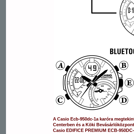
A
Casio
Ecb-950dc-1a
karóra
megtekin
Centerben
és a
Köki Bevásárlóközpon
Casio
EDIFICE PREMIUM
ECB-950DC