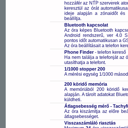
hozzáfér az NTP szerverek ato
keresztül az órát automatikus
ideje alapján a zónaidőt és 
beállítja.
Bluetooth kapcsolat
Az óra képes Bluetooth kapcsol
Android rendszerű, ver 4.0 
pontos időt automatikusan a GS
Az óra beállításait a telefon ker
Phone Finder
- telefon kereső
Ha nem találja a telefonját az
utasíthatja a telefont.
1/1000 stopper 200
A mérési egység 1/1000 másodp
200 köridő memória
A memóriából 200 köridő ke
alapján. A tárolt adatokat Blue
küldheti.
Átlagsebesség mérő - Tachy
Az óra kiszámítja az előre beá
átlagsebességet.
Visszaszámláló riasztás