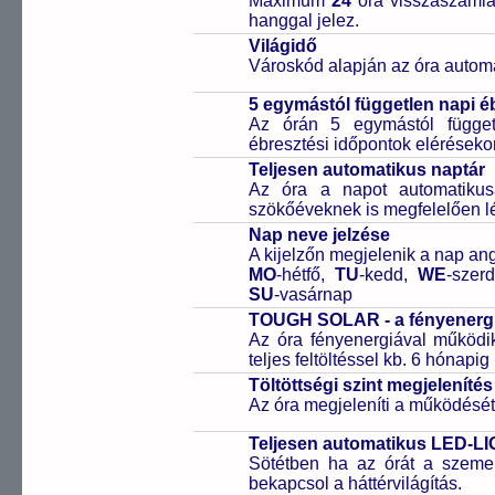
Maximum
24
óra visszaszámlál
hanggal jelez.
Világidő
Városkód alapján az óra automa
5 egymástól független napi é
Az órán 5 egymástól függetl
ébresztési időpontok elérésekor
Teljesen automatikus naptár
Az óra a napot automatiku
szökőéveknek is megfelelően lé
Nap neve jelzése
A kijelzőn megjelenik a nap ang
MO
-hétfő,
TU
-kedd,
WE
-szer
SU
-vasárnap
TOUGH SOLAR - a fényenergi
Az óra fényenergiával működik
teljes feltöltéssel kb. 6 hónapi
Töltöttségi szint megjelenítés
Az óra megjeleníti a működését b
Teljesen automatikus LED-LIG
Sötétben ha az órát a szeme 
bekapcsol a háttérvilágítás.