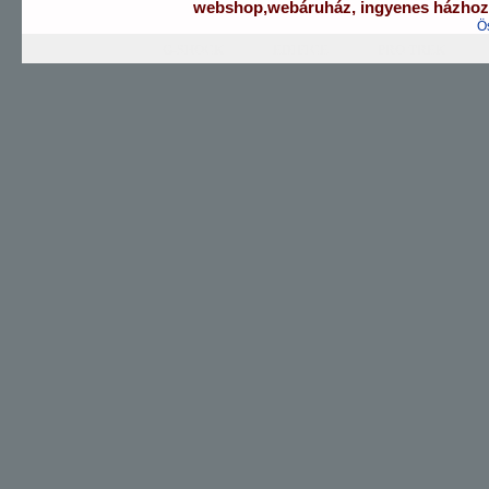
webshop
,
webáruház
,
ingyenes házhozs
Ö
G-SHOCK
EDIFICE
PRO TREK