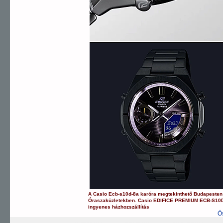
A
Casio
Ecb-s10d-8a
karóra
megtekinthető Budapeste
Óraszaküzletekben.
Casio
EDIFICE PREMIUM
ECB-S10
ingyenes házhozszállítás
Ö