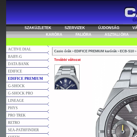
SZAKÜZLETEK
SZERVIZEK
ÚJDONSÁG
V
KARÓRA
FALIÓRA
ASZTALI ÓRA
ACTIVE DIAL
Casio órák
>
EDIFICE PREMIUM karórák
>
ECB-S10
>
BABY-G
További változat
DATA BANK
EDIFICE
EDIFICE PREMIUM
G-SHOCK
G-SHOCK PRO
LINEAGE
PHYS
PRO TREK
RETRO
SEA-PATHFINDER