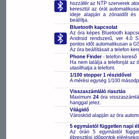
hozzáfér az NTP szerverek ato
keresztül az órát automatikus
ideje alapján a zónaidőt és 
beállítja.
Bluetooth kapcsolat
Az óra képes Bluetooth kapcsol
Android rendszerű, ver 4.0 
pontos időt automatikusan a GS
Az óra beállításait a telefon ker
Phone Finder
- telefon kereső
Ha nem találja a telefonját az
utasíthatja a telefont.
1/100 stopper 1 részidővel
A mérési egység 1/100 másodpe
Visszaszámláló riasztás
Maximum
24
óra visszaszámlál
hanggal jelez.
Világidő
Városkód alapján az óra automa
5 egymástól független napi é
Az órán 5 egymástól függetl
ébresztési időpontok elérésekor