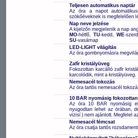
Teljesen automatikus naptár
Az óra a napot automatiku
szökőéveknek is megfelelően lé
Nap neve jelzése
A kijelzőn megjelenik a nap ang
MO
-hétfő,
TU
-kedd,
WE
-szer
SU
-vasárnap
LED-LIGHT világítás
Az óra gombnyomásra megvilágít
Zafír kristályüveg
Fokozottan karcálló zafír kris
karcolódik, mint a kristályüveg.
Nemesacél tokozás
Az óra tartós nemesacél tokozá
10 BAR nyomásig fokozottan 
Az óra 10 BAR nyomásig ell
nyugodtan lehet az órában, de 
vizisí ) nem ajánlott. Megfelel
Nemesacél fémcsat
Az óra csatja tartós rozsdament