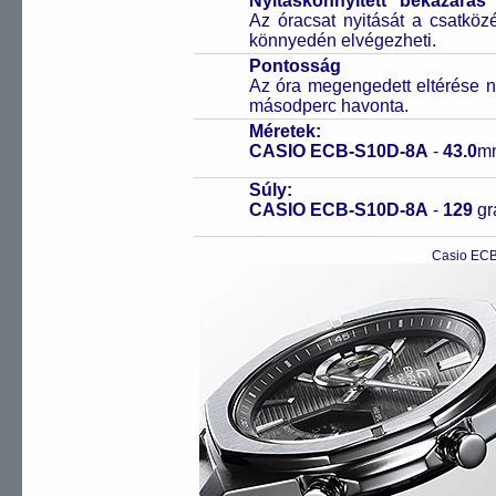
Nyitáskönnyített "békazáras
Az óracsat nyitását a csatköz
könnyedén elvégezheti.
Pontosság
Az óra megengedett eltérése n
másodperc havonta.
Méretek:
CASIO ECB-S10D-8A
-
43.0
m
Súly:
CASIO ECB-S10D-8A
-
129
g
Casio ECB