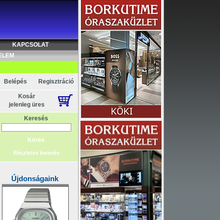
Akció
KAPCSOLAT
ELEM
Belépés
Regisztráció
Kosár
jelenleg üres
Keresés
Részletes keresés
Újdonságaink