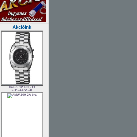
Akcióink
Casio
12.600,- Ft
LTP-1137A-1B