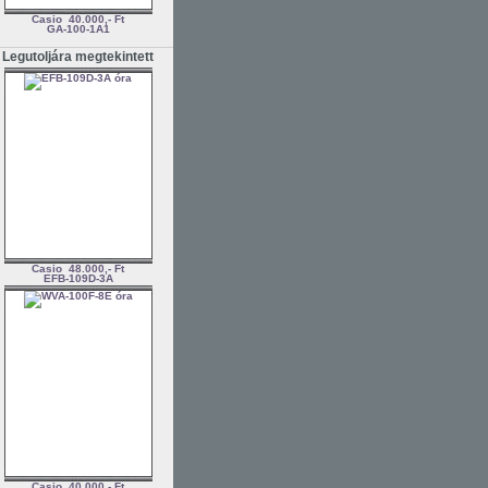
Casio
40.000,- Ft
GA-100-1A1
Legutoljára megtekintett
Casio
48.000,- Ft
EFB-109D-3A
Casio
40.000,- Ft