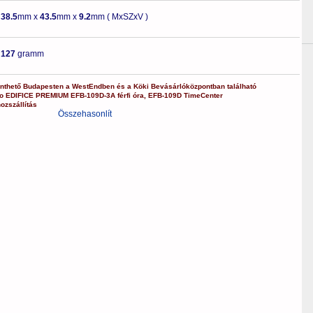
-
38.5
mm x
43.5
mm x
9.2
mm ( MxSZxV )
-
127
gramm
nthető Budapesten a
WestEndben
és a
Köki Bevásárlóközpontban
található
o
EDIFICE PREMIUM
EFB-109D-3A
férfi óra
,
EFB-109D
TimeCenter
ozszállítás
Összehasonlít