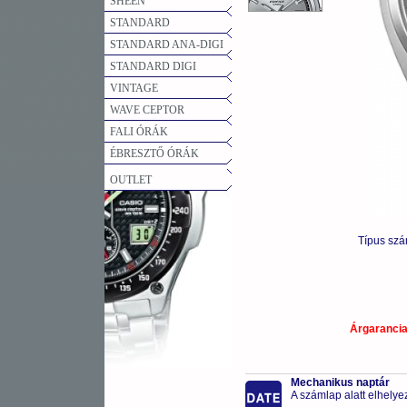
SHEEN
STANDARD
STANDARD ANA-DIGI
STANDARD DIGI
VINTAGE
WAVE CEPTOR
FALI ÓRÁK
ÉBRESZTŐ ÓRÁK
OUTLET
Típus sz
Árgaranci
Mechanikus naptár
A számlap alatt elhelye