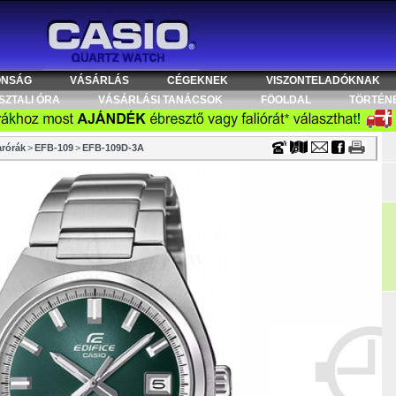
Timecenter
ONSÁG
VÁSÁRLÁS
CÉGEKNEK
VISZONTELADÓKNAK
SZTALI ÓRA
VÁSÁRLÁSI TANÁCSOK
FÖOLDAL
TÖRTÉN
rórák
>
EFB-109
>
EFB-109D-3A