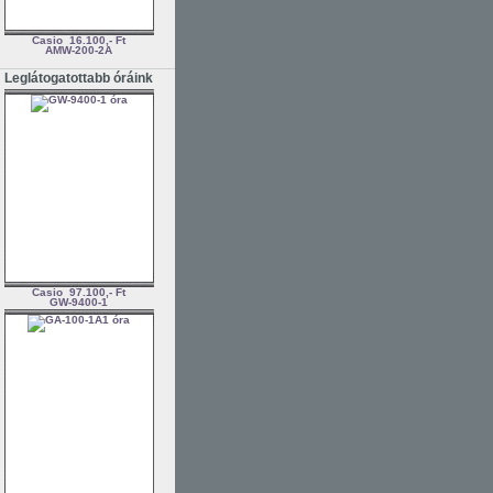
Casio
16.100,- Ft
AMW-200-2A
Leglátogatottabb óráink
Casio
97.100,- Ft
GW-9400-1