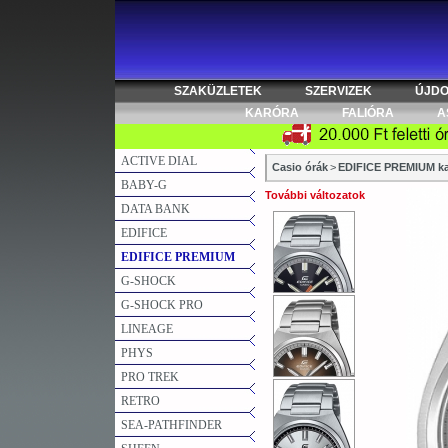
SZAKÜZLETEK
SZERVIZEK
ÚJD
KARÓRA
FALIÓRA
A
ACTIVE DIAL
Casio órák
>
EDIFICE PREMIUM ka
BABY-G
További változatok
DATA BANK
EDIFICE
EDIFICE PREMIUM
G-SHOCK
G-SHOCK PRO
LINEAGE
PHYS
PRO TREK
RETRO
SEA-PATHFINDER