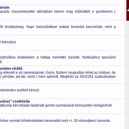
tartam
quartz óraszerkezetet várhatóan három évig működteti a gombelem (
fír kristályüveg. Napi használatban sokkal kevésbé karcolódik, mint a
l tokozású.
biztosítása érdekében a hátlap menettel záródik. Nyitásához speciális
g.
ottan vízálló
 ellenáll a víz nyomásának. Úszni, fürdeni nyugodtan lehet az órában, de
 jet-bike, jet-ski, vizisí ) nem ajánlott. Megfelel az ISO2281 szabványban
zsdamentes acélból készül.
azáras" csatközép
csatközép két oldalán található gomb nyomásával könnyedén elvégezheti.
érése normál hőmérsékleten kevesebb mint +/- 20 másodperc havonta.