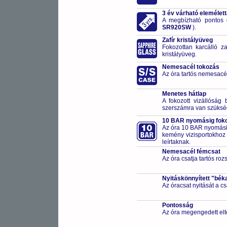
3 év várható elemélet
A megbízható pontos 
SR920SW
).
Zafír kristályüveg
Fokozottan karcálló za
kristályüveg.
Nemesacél tokozás
Az óra tartós nemesacé
Menetes hátlap
A fokozott vizállóság 
szerszámra van szüksé
10 BAR nyomásig fokoz
Az óra 10 BAR nyomásig
kemény vizisportokhoz (
leírtaknak.
Nemesacél fémcsat
Az óra csatja tartós ro
Nyitáskönnyített "bék
Az óracsat nyitását a 
Pontosság
Az óra megengedett elt