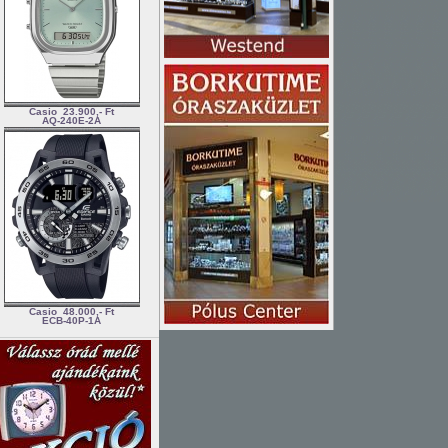
Casio
23.900,- Ft
AQ-240E-2A
Casio
48.000,- Ft
ECB-40P-1A