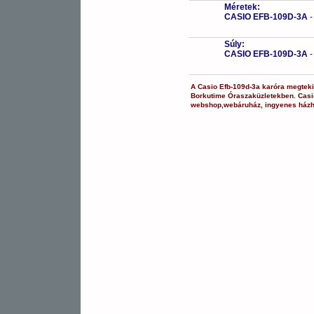
Méretek:
CASIO EFB-109D-3A
Súly:
CASIO EFB-109D-3A
A
Casio
Efb-109d-3a
karóra
megteki
Borkutime Óraszaküzletekben.
Casi
webshop
,
webáruház
,
ingyenes házh