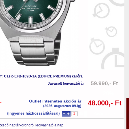
ám:
Casio EFB-109D-3A (EDIFICE PREMIUM) karóra
59.990,- Ft
Javasolt fogyasztói ár
-20%
Outlet internetes akciós ár
48.000,- Ft
*
a
(2026. augusztus 09-ig)
(Ingyenes házhozszállítással)
db
Kosárba tesz
zkedő naptárkorongról leolvasható a nap.