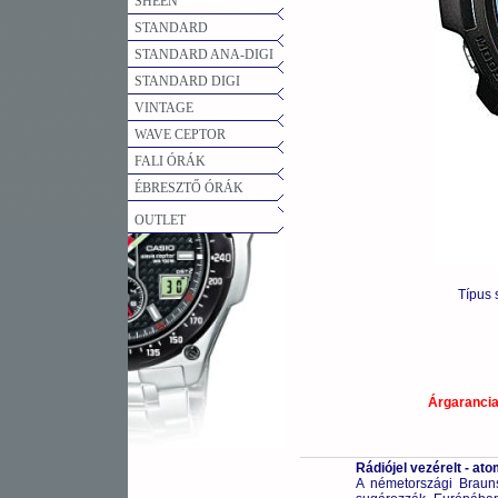
SHEEN
STANDARD
STANDARD ANA-DIGI
STANDARD DIGI
VINTAGE
WAVE CEPTOR
FALI ÓRÁK
ÉBRESZTŐ ÓRÁK
OUTLET
Típus
Árgaranci
Rádiójel vezérelt - a
A németországi Braunsc