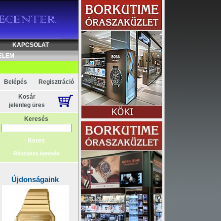
KAPCSOLAT
ELEM
Belépés
Regisztráció
Kosár
jelenleg üres
Keresés
Részletes keresés
Újdonságaink