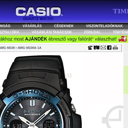
Timecenter
ONSÁG
VÁSÁRLÁS
CÉGEKNEK
VISZONTELADÓKNAK
SZTALI ÓRA
VÁSÁRLÁSI TANÁCSOK
FÖOLDAL
TÖRTÉN
AWG-M100
>
AWG-M100A-1A