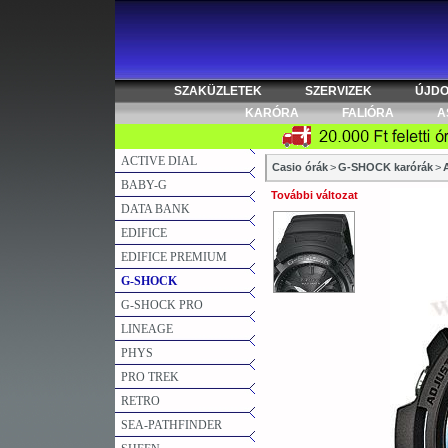
SZAKÜZLETEK
SZERVIZEK
ÚJD
KARÓRA
FALIÓRA
A
ACTIVE DIAL
Casio órák
>
G-SHOCK karórák
>
BABY-G
További változat
DATA BANK
EDIFICE
EDIFICE PREMIUM
G-SHOCK
G-SHOCK PRO
LINEAGE
PHYS
PRO TREK
RETRO
SEA-PATHFINDER