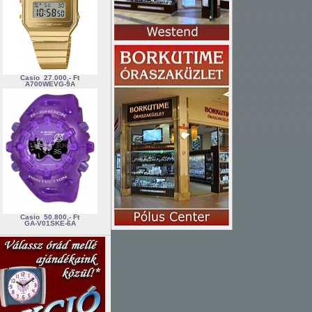
Casio
27.000,- Ft
A700WEVG-9A
Casio
50.800,- Ft
GA-V01SKE-6A