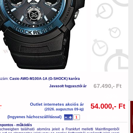
 szám:
Casio AWG-M100A-1A (G-SHOCK) karóra
67.490,- Ft
Javasolt fogyasztói ár
-20%
Outlet internetes akciós ár
54.000,- Ft
*
a
(2026. augusztus 09-ig)
(Ingyenes házhozszállítással)
db
Kosárba tesz
tompontos - működés
hweigben található atomóra jeleit a Frankfurt melletti Mainflingenből