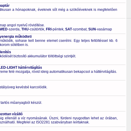
naptár
tikusan a hónapoknak, éveknek sőt még a szökőéveknek is megfelelően
 nap angol nyelvű rövidítése.
WED
-szerda,
THU
-csütörtök,
FRI
-péntek,
SAT
-szombat,
SUN
-vasárnap
energia működteti
űködik, sohase kell benne elemet cserélni. Egy teljes feltöltéssel kb. 6
korom sötétben is.
lenítés
ödését biztosító akkumulátor töltöttségi szintjét.
LED-LIGHT háttérvilágítás
zeme felé mozgatja, rövid ideig automatikusan bekapcsol a háttérvilágítás.
ristályüveg kevésbé karcolódik.
 tartós műanyagból készül.
ottan vízálló
 ellenáll a víz nyomásának. Úszni, fürdeni nyugodtan lehet az órában,
asználható. Megfelel az ISO2281 szabványban leírtaknak.