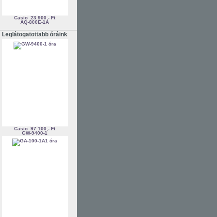
Casio
23.900,- Ft
AQ-800E-1A
Leglátogatottabb óráink
Casio
97.100,- Ft
GW-9400-1