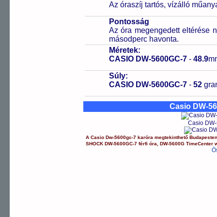
Az óraszíj tartós, vízálló műany
Pontosság
Az óra megengedett eltérése n
másodperc havonta.
Méretek:
CASIO DW-5600GC-7
-
48.9
m
Súly:
CASIO DW-5600GC-7
-
52
gr
Casio DW-5
Casio DW-
A
Casio
Dw-5600gc-7
karóra
megtekinthető Budapeste
SHOCK
DW-5600GC-7
férfi óra
,
DW-5600G
TimeCenter 
Ö