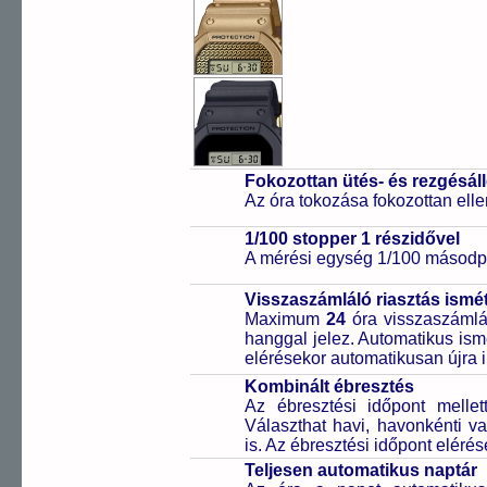
Fokozottan ütés- és rezgésál
Az óra tokozása fokozottan elle
1/100 stopper 1 részidővel
A mérési egység 1/100 másodpe
Visszaszámláló riasztás ismét
Maximum
24
óra visszaszámlál
hanggal jelez. Automatikus ismé
elérésekor automatikusan újra i
Kombinált ébresztés
Az ébresztési időpont melle
Választhat havi, havonkénti va
is. Az ébresztési időpont elérés
Teljesen automatikus naptár