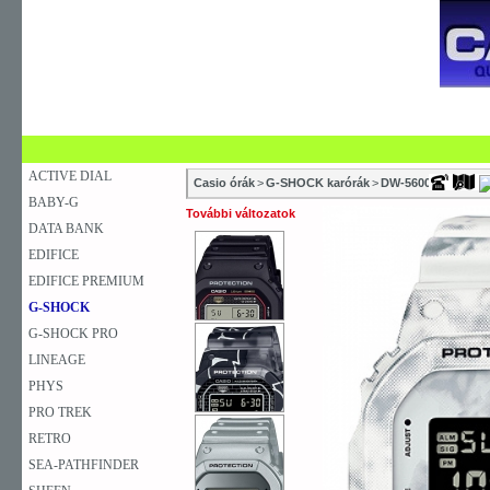
SZAKÜZLETEK
SZERVIZEK
ÚJDONSÁG
V
KARÓRA
FALIÓRA
ASZTALI ÓRA
ACTIVE DIAL
Casio órák
>
G-SHOCK karórák
>
DW-5600
>
DW-560
BABY-G
További változatok
DATA BANK
EDIFICE
EDIFICE PREMIUM
G-SHOCK
G-SHOCK PRO
LINEAGE
PHYS
PRO TREK
RETRO
SEA-PATHFINDER