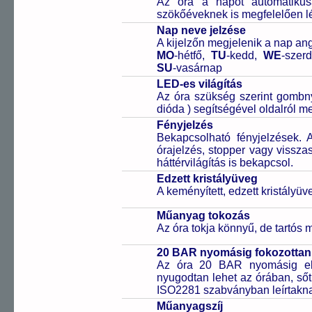
Az óra a napot automatiku
szökőéveknek is megfelelően lé
Nap neve jelzése
A kijelzőn megjelenik a nap ang
MO
-hétfő,
TU
-kedd,
WE
-szer
SU
-vasárnap
LED-es világítás
Az óra szükség szerint gombn
dióda ) segítségével oldalról meg
Fényjelzés
Bekapcsolható fényjelzések. 
órajelzés, stopper vagy vissza
háttérvilágítás is bekapcsol.
Edzett kristályüveg
A keményített, edzett kristályü
Műanyag tokozás
Az óra tokja könnyű, de tartós
20 BAR nyomásig fokozottan 
Az óra 20 BAR nyomásig ell
nyugodtan lehet az órában, sőt
ISO2281 szabványban leírtakn
Műanyagszíj