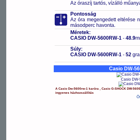
Az óraszíj tartós, vízálló műany
Pontosság
Az óra megengedett eltérése n
másodperc havonta.
Méretek:
CASIO DW-5600RW-1
-
48.9
m
Súly:
CASIO DW-5600RW-1
-
52
gr
Casio DW-56
Casio DW-
A
Casio
Dw-5600rw-1
karóra
,
Casio
G-SHOCK
DW-560
ingyenes házhozszállítás
Ö