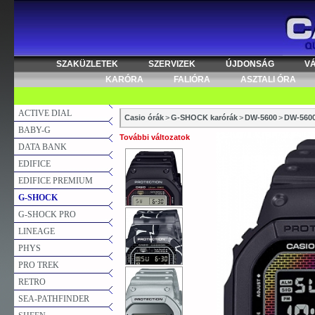
SZAKÜZLETEK
SZERVIZEK
ÚJDONSÁG
V
KARÓRA
FALIÓRA
ASZTALI ÓRA
ACTIVE DIAL
Casio órák
>
G-SHOCK karórák
>
DW-5600
>
DW-560
BABY-G
További változatok
DATA BANK
EDIFICE
EDIFICE PREMIUM
G-SHOCK
G-SHOCK PRO
LINEAGE
PHYS
PRO TREK
RETRO
SEA-PATHFINDER