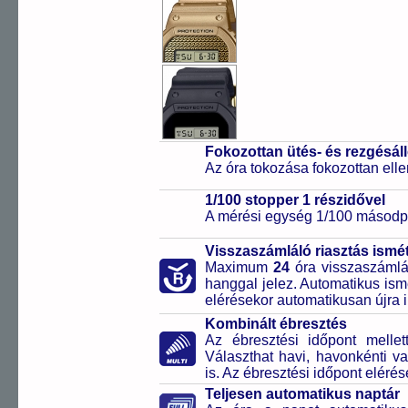
Fokozottan ütés- és rezgésál
Az óra tokozása fokozottan elle
1/100 stopper 1 részidővel
A mérési egység 1/100 másodpe
Visszaszámláló riasztás ismét
Maximum
24
óra visszaszámlál
hanggal jelez. Automatikus ismé
elérésekor automatikusan újra i
Kombinált ébresztés
Az ébresztési időpont melle
Választhat havi, havonkénti va
is. Az ébresztési időpont elérés
Teljesen automatikus naptár