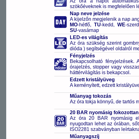
Az óra a napot automatiku
szökőéveknek is megfelelően lé
Nap neve jelzése
A kijelzőn megjelenik a nap ang
MO
-hétfő,
TU
-kedd,
WE
-szer
SU
-vasárnap
LED-es világítás
Az óra szükség szerint gombn
dióda ) segítségével oldalról meg
Fényjelzés
Bekapcsolható fényjelzések. 
órajelzés, stopper vagy vissza
háttérvilágítás is bekapcsol.
Edzett kristályüveg
A keményített, edzett kristályü
Műanyag tokozás
Az óra tokja könnyű, de tartós
20 BAR nyomásig fokozottan 
Az óra 20 BAR nyomásig ell
nyugodtan lehet az órában, sőt
ISO2281 szabványban leírtakn
Műanyagszíj