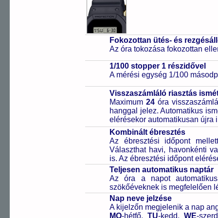
Fokozottan ütés- és rezgésál
Az óra tokozása fokozottan elle
1/100 stopper 1 részidővel
A mérési egység 1/100 másodpe
Visszaszámláló riasztás ismét
Maximum
24
óra visszaszámlál
hanggal jelez. Automatikus ismé
elérésekor automatikusan újra i
Kombinált ébresztés
Az ébresztési időpont melle
Választhat havi, havonkénti va
is. Az ébresztési időpont elérés
Teljesen automatikus naptár
Az óra a napot automatiku
szökőéveknek is megfelelően lé
Nap neve jelzése
A kijelzőn megjelenik a nap ang
MO
-hétfő,
TU
-kedd,
WE
-szer