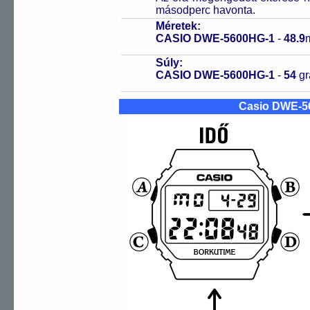
másodperc havonta.
Méretek:
CASIO DWE-5600HG-1
-
48.9
Súly:
CASIO DWE-5600HG-1
-
54
g
Casio DWE-5