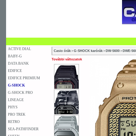
SZAKÜZLETEK
SZERVIZEK
ÚJDONSÁG
V
KARÓRA
FALIÓRA
ASZTALI ÓRA
ACTIVE DIAL
Casio órák
>
G-SHOCK karórák
>
DW-5600
>
DWE-56
BABY-G
További változatok
DATA BANK
EDIFICE
EDIFICE PREMIUM
G-SHOCK
G-SHOCK PRO
LINEAGE
PHYS
PRO TREK
RETRO
SEA-PATHFINDER