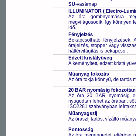
SU
-vasárnap
ILLUMINATOR ( Electro-Lumine
Az óra gombnyomásra megvi
megvilágosodik, így könnyen l
idő.
Fényjelzés
Bekapcsolható fényjelzések. 
órajelzés, stopper vagy vissza
háttérvilágítás is bekapcsol.
Edzett kristályüveg
A keményített, edzett kristályü
Műanyag tokozás
Az óra tokja könnyű, de tartós
20 BAR nyomásig fokozottan 
Az óra 20 BAR nyomásig ell
nyugodtan lehet az órában, sőt
ISO2281 szabványban leírtakn
Műanyagszíj
Az óraszíj tartós, vízálló műany
Pontosság
Az óra megengedett eltérése n