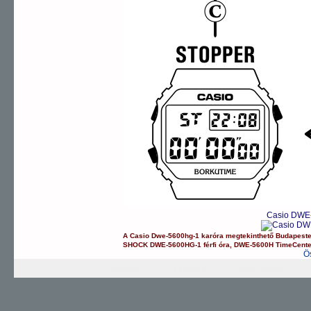
Casio DWE-
A
Casio
Dwe-5600hg-1
karóra
megtekinthető Budapest
SHOCK
DWE-5600HG-1
férfi óra
,
DWE-5600H
TimeCent
Ö
G-SHOCK
EDIFICE
PRO TREK