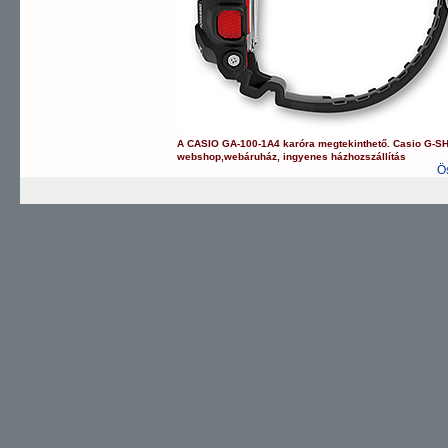
A
CASIO
GA-100-1A4
karóra
megtekinthető.
Casio
G-S
webshop
,
webáruház
,
ingyenes házhozszállítás
Ö
G-SHOCK
EDIFICE
PRO TREK