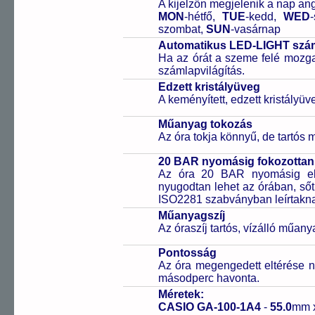
A kijelzőn megjelenik a nap ang
MON
-hétfő,
TUE
-kedd,
WED
szombat,
SUN
-vasárnap
Automatikus LED-LIGHT szám
Ha az órát a szeme felé mozga
számlapvilágítás.
Edzett kristályüveg
A keményített, edzett kristályü
Műanyag tokozás
Az óra tokja könnyű, de tartós
20 BAR nyomásig fokozottan 
Az óra 20 BAR nyomásig ell
nyugodtan lehet az órában, sőt
ISO2281 szabványban leírtakn
Műanyagszíj
Az óraszíj tartós, vízálló műany
Pontosság
Az óra megengedett eltérése n
másodperc havonta.
Méretek:
CASIO GA-100-1A4
-
55.0
mm 