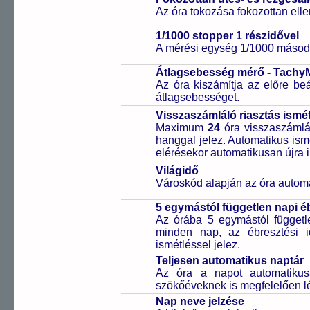
Az óra tokozása fokozottan elle
1/1000 stopper 1 részidővel
A mérési egység 1/1000 másodp
Átlagsebesség mérő - Tachy
Az óra kiszámítja az előre beá
átlagsebességet.
Visszaszámláló riasztás ismét
Maximum
24
óra visszaszámlál
hanggal jelez. Automatikus ismé
elérésekor automatikusan újra i
Világidő
Városkód alapján az óra automa
5 egymástól független napi é
Az órába 5 egymástól függetle
minden nap, az ébresztési i
ismétléssel jelez.
Teljesen automatikus naptár
Az óra a napot automatiku
szökőéveknek is megfelelően lé
Nap neve jelzése