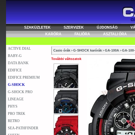
SZAKÜZLETEK
SZERVIZEK
ÚJDONSÁG
V
KARÓRA
FALIÓRA
ASZTALI ÓRA
ACTIVE DIAL
Casio órák
>
G-SHOCK karórák
>
GA-100A
>
GA-100
BABY-G
További változatok
DATA BANK
EDIFICE
EDIFICE PREMIUM
G-SHOCK
G-SHOCK PRO
LINEAGE
PHYS
PRO TREK
RETRO
SEA-PATHFINDER