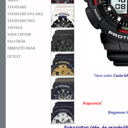
SHEEN
STANDARD
STANDARD ANA-DIGI
STANDARD DIGI
VINTAGE
WAVE CEPTOR
FALI ÓRÁK
ÉBRESZTŐ ÓRÁK
OUTLET
Típus szám:
Casio G
*
Árgarancia
(Ingyenes h
Fokozottan ütés- és rezgésál