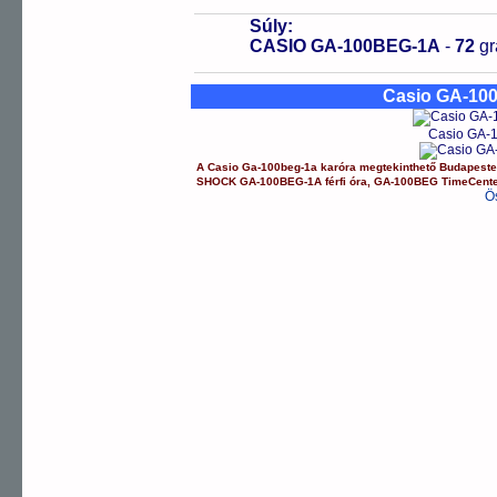
Súly:
CASIO GA-100BEG-1A
-
72
g
Casio GA-10
Casio GA-1
A
Casio
Ga-100beg-1a
karóra
megtekinthető Budapest
SHOCK
GA-100BEG-1A
férfi óra
,
GA-100BEG
TimeCent
Ö