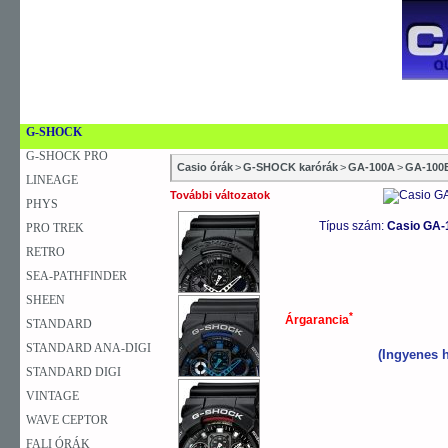
ACTIVE DIAL
BABY-G
DATA BANK
EDIFICE
SZAKÜZLETEK
SZERVIZEK
ÚJDONSÁG
V
EDIFICE PREMIUM
KARÓRA
FALIÓRA
ASZTALI ÓRA
G-SHOCK
G-SHOCK PRO
Casio órák
>
G-SHOCK karórák
>
GA-100A
>
GA-100
LINEAGE
További változatok
PHYS
Típus szám:
Casio GA-
PRO TREK
RETRO
SEA-PATHFINDER
SHEEN
*
Árgarancia
STANDARD
STANDARD ANA-DIGI
(Ingyenes h
STANDARD DIGI
VINTAGE
WAVE CEPTOR
FALI ÓRÁK