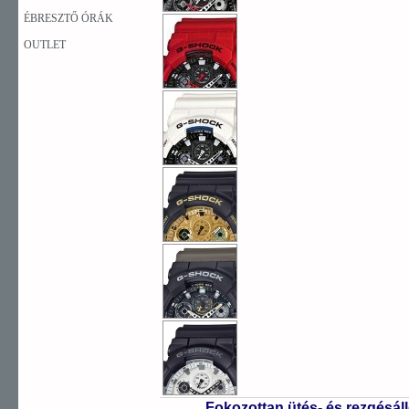
ÉBRESZTŐ ÓRÁK
OUTLET
Fokozottan ütés- és rezgésál