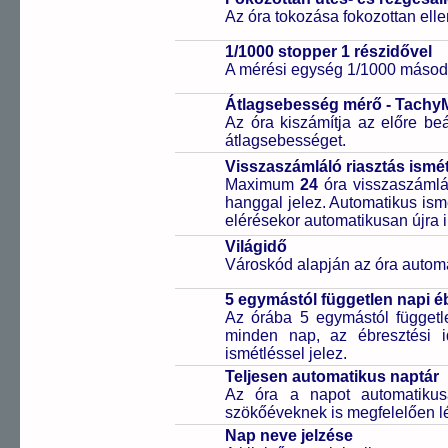
Az óra tokozása fokozottan elle
1/1000 stopper 1 részidővel
A mérési egység 1/1000 másodp
Átlagsebesség mérő - Tachy
Az óra kiszámítja az előre beá
átlagsebességet.
Visszaszámláló riasztás ismét
Maximum
24
óra visszaszámlál
hanggal jelez. Automatikus ismé
elérésekor automatikusan újra i
Világidő
Városkód alapján az óra automa
5 egymástól független napi é
Az órába 5 egymástól függetle
minden nap, az ébresztési i
ismétléssel jelez.
Teljesen automatikus naptár
Az óra a napot automatiku
szökőéveknek is megfelelően lé
Nap neve jelzése