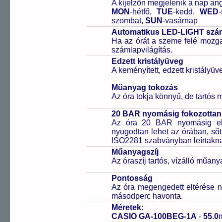
A kijelzőn megjelenik a nap ang
MON
-hétfő,
TUE
-kedd,
WED
szombat,
SUN
-vasárnap
Automatikus LED-LIGHT szám
Ha az órát a szeme felé mozga
számlapvilágítás.
Edzett kristályüveg
A keményített, edzett kristályü
Műanyag tokozás
Az óra tokja könnyű, de tartós
20 BAR nyomásig fokozottan 
Az óra 20 BAR nyomásig ell
nyugodtan lehet az órában, sőt
ISO2281 szabványban leírtakn
Műanyagszíj
Az óraszíj tartós, vízálló műany
Pontosság
Az óra megengedett eltérése n
másodperc havonta.
Méretek:
CASIO GA-100BEG-1A
-
55.0