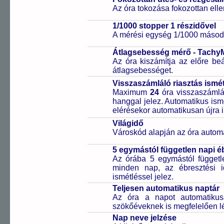
Az óra tokozása fokozottan elle
1/1000 stopper 1 részidővel
A mérési egység 1/1000 másodp
Átlagsebesség mérő - Tachy
Az óra kiszámítja az előre beá
átlagsebességet.
Visszaszámláló riasztás ismét
Maximum
24
óra visszaszámlál
hanggal jelez. Automatikus ismé
elérésekor automatikusan újra i
Világidő
Városkód alapján az óra automa
5 egymástól független napi é
Az órába 5 egymástól függetle
minden nap, az ébresztési i
ismétléssel jelez.
Teljesen automatikus naptár
Az óra a napot automatiku
szökőéveknek is megfelelően lé
Nap neve jelzése