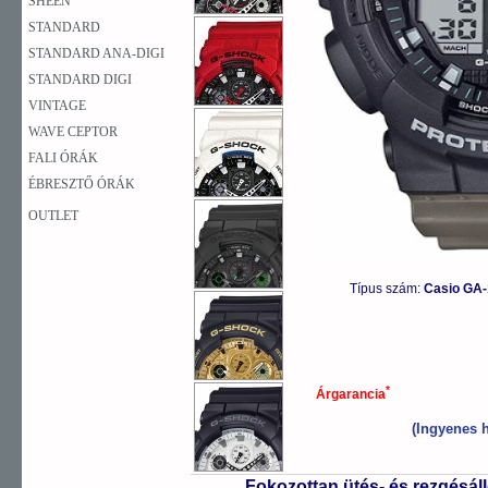
SHEEN
STANDARD
STANDARD ANA-DIGI
STANDARD DIGI
VINTAGE
WAVE CEPTOR
FALI ÓRÁK
ÉBRESZTŐ ÓRÁK
OUTLET
Típus szám:
Casio GA-
*
Árgarancia
(Ingyenes h
Fokozottan ütés- és rezgésál