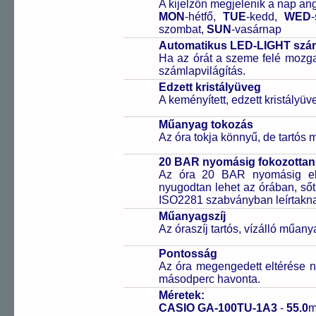
A kijelzőn megjelenik a nap ang
MON
-hétfő,
TUE
-kedd,
WED
szombat,
SUN
-vasárnap
Automatikus LED-LIGHT szám
Ha az órát a szeme felé mozga
számlapvilágítás.
Edzett kristályüveg
A keményített, edzett kristályü
Műanyag tokozás
Az óra tokja könnyű, de tartós
20 BAR nyomásig fokozottan 
Az óra 20 BAR nyomásig ell
nyugodtan lehet az órában, sőt
ISO2281 szabványban leírtakn
Műanyagszíj
Az óraszíj tartós, vízálló műany
Pontosság
Az óra megengedett eltérése n
másodperc havonta.
Méretek:
CASIO GA-100TU-1A3
-
55.0
m