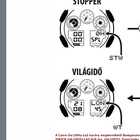
A
Casio
Ga-100tu-1a3
karóra
megtekinthető Budapeste
SHOCK
GA-100TU-1A3
férfi óra
,
GA-100TU-
TimeCenter