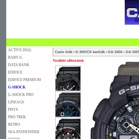
SZAKÜZLETEK
SZERVIZEK
ÚJDONSÁG
V
KARÓRA
FALIÓRA
ASZTALI ÓRA
ACTIVE DIAL
Casio órák
>
G-SHOCK karórák
>
GA-100A
>
GA-100
BABY-G
További változatok
DATA BANK
EDIFICE
EDIFICE PREMIUM
G-SHOCK
G-SHOCK PRO
LINEAGE
PHYS
PRO TREK
RETRO
SEA-PATHFINDER