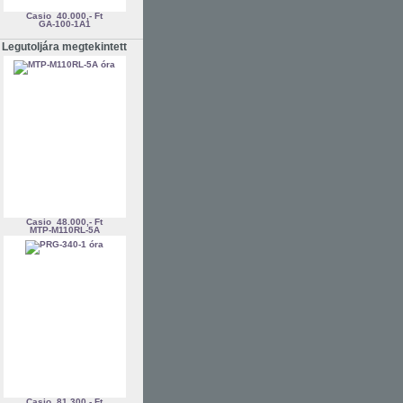
Casio
40.000,- Ft
GA-100-1A1
Legutoljára megtekintett
Casio
48.000,- Ft
MTP-M110RL-5A
Casio
81.300,- Ft