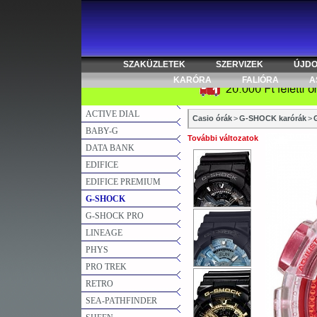
SZAKÜZLETEK
SZERVIZEK
ÚJD
KARÓRA
FALIÓRA
A
ACTIVE DIAL
Casio órák
>
G-SHOCK karórák
>
BABY-G
További változatok
DATA BANK
EDIFICE
EDIFICE PREMIUM
G-SHOCK
G-SHOCK PRO
LINEAGE
PHYS
PRO TREK
RETRO
SEA-PATHFINDER