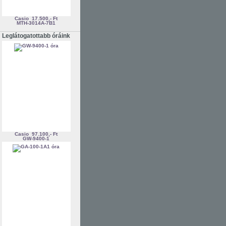
Casio
17.500,- Ft
MTH-3014A-7B1
Leglátogatottabb óráink
Casio
97.100,- Ft
GW-9400-1