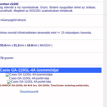
ottan vízálló
 ellenáll a víz nyomásának. Úszni, fürdeni nyugodtan lehet az órában,
asználható. Megfelel az ISO2281 szabványban leírtaknak.
ló műanyagból készül.
érése normál hőmérsékleten kevesebb mint +/- 15 másodperc havonta.
-
55.0
mm x
51.2
mm x
16.9
mm ( MxSZxV )
-
72
gramm
Casio GA-110GL-4A üzemmódjai
Casio GA-110GL-4A portré kép
G-SHOCK
GA-110GL-4A
férfi óra
,
GA-110GL
TimeCenter webshop
,
webáruház
,
Összehasonlít