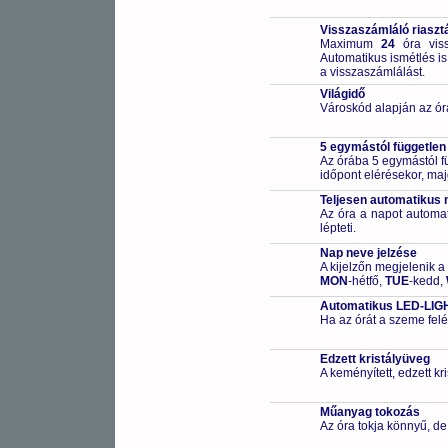
Visszaszámláló riaszt
Maximum
24
óra viss
Automatikus ismétlés is
a visszaszámlálást.
Világidő
Városkód alapján az ór
5 egymástól független
Az órába 5 egymástól fü
időpont elérésekor, maj
Teljesen automatikus 
Az óra a napot automa
lépteti.
Nap neve jelzése
A kijelzőn megjelenik a
MON
-hétfő,
TUE
-kedd,
Automatikus LED-LIGH
Ha az órát a szeme felé
Edzett kristályüveg
A keményített, edzett k
Műanyag tokozás
Az óra tokja könnyű, de