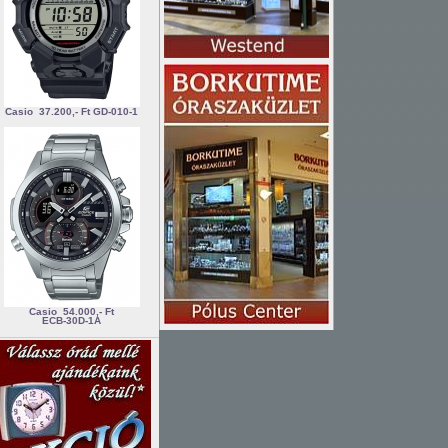
Casio
37.200,- Ft
GD-010-1
Casio
54.000,- Ft
ECB-30D-1A