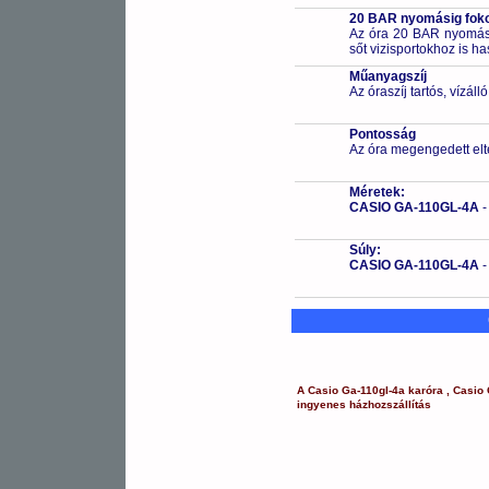
20 BAR nyomásig fokoz
Az óra 20 BAR nyomásig
sőt vizisportokhoz is h
Műanyagszíj
Az óraszíj tartós, vízál
Pontosság
Az óra megengedett elt
Méretek:
CASIO GA-110GL-4A
Súly:
CASIO GA-110GL-4A
A
Casio
Ga-110gl-4a
karóra
,
Casio
ingyenes házhozszállítás