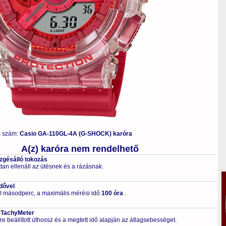
s szám:
Casio GA-110GL-4A (G-SHOCK) karóra
A(z) karóra nem rendelhető
ezgésálló tokozás
tan ellenáll az ütésnek és a rázásnak.
dővel
0 másodperc, a maximális mérési idő
100 óra
.
 TachyMeter
re beállított úthossz és a megtett idő alapján az átlagsebességet.