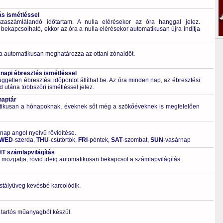
ás ismétléssel
zaszámlálandó időtartam. A nulla elérésekor az óra hanggal jelez.
 bekapcsolható, ekkor az óra a nulla elérésekor automatikusan újra indítja
a automatikusan meghatározza az ottani zónaidőt.
 napi ébresztés ismétléssel
ggetlen ébresztési időpontot állíthat be. Az óra minden nap, az ébresztési
d utána többszöri ismétléssel jelez.
naptár
tikusan a hónapoknak, éveknek sőt még a szökőéveknek is megfelelően
 nap angol nyelvű rövidítése.
WED
-szerda,
THU
-csütörtök,
FRI
-péntek,
SAT
-szombat,
SUN
-vasárnap
T számlapvilágítás
 mozgatja, rövid ideig automatikusan bekapcsol a számlapvilágítás.
ristályüveg kevésbé karcolódik.
 tartós műanyagból készül.