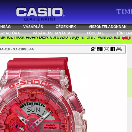
Timecenter
ONSÁG
VÁSÁRLÁS
CÉGEKNEK
VISZONTELADÓKNAK
SZTALI ÓRA
VÁSÁRLÁSI TANÁCSOK
FÖOLDAL
TÖRTÉN
GA-110
>
GA-110GL-4A