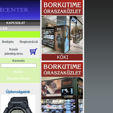
KAPCSOLAT
ELEM
Belépés
Regisztráció
Kosár
jelenleg üres
Keresés
Részletes keresés
Újdonságaink