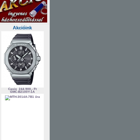
Akcióink
Casio
244.900,- Ft
GMC-B2100Y-1A