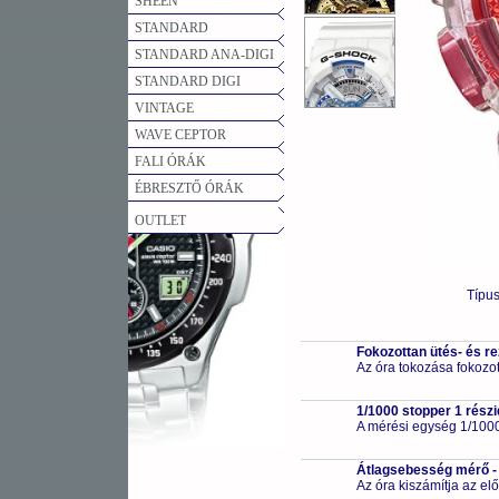
SHEEN
STANDARD
STANDARD ANA-DIGI
STANDARD DIGI
VINTAGE
WAVE CEPTOR
FALI ÓRÁK
ÉBRESZTŐ ÓRÁK
OUTLET
Típu
Fokozottan ütés- és r
Az óra tokozása fokozot
1/1000 stopper 1 részi
A mérési egység 1/100
Átlagsebesség mérő -
Az óra kiszámítja az elő