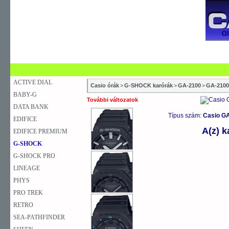
SZAKÜZLETEK
SZERVIZEK
ÚJDONSÁG
V
KARÓRA
FALIÓRA
ASZTALI ÓRA
ACTIVE DIAL
Casio órák
>
G-SHOCK karórák
>
GA-2100
>
GA-2100
BABY-G
További változatok
DATA BANK
Típus szám:
Casio G
EDIFICE
A(z) 
EDIFICE PREMIUM
G-SHOCK
G-SHOCK PRO
LINEAGE
PHYS
PRO TREK
RETRO
SEA-PATHFINDER