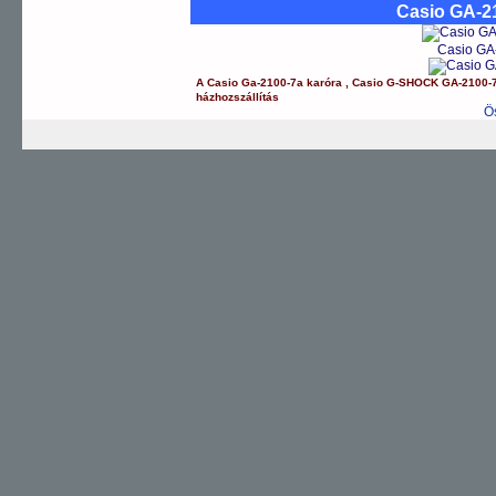
Casio GA-2
Casio GA
A
Casio
Ga-2100-7a
karóra
,
Casio
G-SHOCK
GA-2100-
házhozszállítás
Ö
G-SHOCK
EDIFICE
PRO TREK