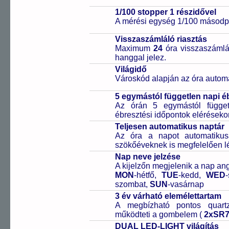
1/100 stopper 1 részidővel
A mérési egység 1/100 másodpe
Visszaszámláló riasztás
Maximum
24
óra visszaszámlál
hanggal jelez.
Világidő
Városkód alapján az óra automa
5 egymástól független napi é
Az órán 5 egymástól függetl
ébresztési időpontok elérésekor
Teljesen automatikus naptár
Az óra a napot automatiku
szökőéveknek is megfelelően lé
Nap neve jelzése
A kijelzőn megjelenik a nap ang
MON
-hétfő,
TUE
-kedd,
WED
szombat,
SUN
-vasárnap
3 év várható elemélettartam
A megbízható pontos quartz
működteti a gombelem (
2xSR
DUAL LED-LIGHT világítás