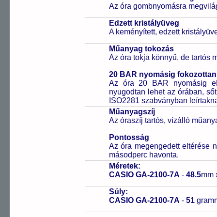
Az óra gombnyomásra megvilágít
Edzett kristályüveg
A keményített, edzett kristályü
Műanyag tokozás
Az óra tokja könnyű, de tartós
20 BAR nyomásig fokozottan 
Az óra 20 BAR nyomásig ell
nyugodtan lehet az órában, sőt
ISO2281 szabványban leírtakn
Műanyagszíj
Az óraszíj tartós, vízálló műany
Pontosság
Az óra megengedett eltérése n
másodperc havonta.
Méretek:
CASIO GA-2100-7A
-
48.5
mm 
Súly:
CASIO GA-2100-7A
-
51
gram