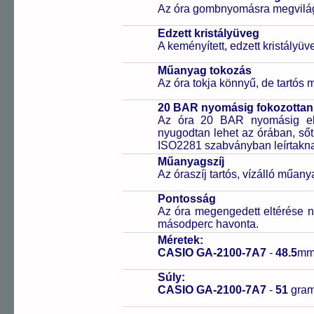
Az óra gombnyomásra megvilágít
Edzett kristályüveg
A keményített, edzett kristályü
Műanyag tokozás
Az óra tokja könnyű, de tartós
20 BAR nyomásig fokozottan 
Az óra 20 BAR nyomásig ell
nyugodtan lehet az órában, sőt
ISO2281 szabványban leírtakn
Műanyagszíj
Az óraszíj tartós, vízálló műany
Pontosság
Az óra megengedett eltérése n
másodperc havonta.
Méretek:
CASIO GA-2100-7A7
-
48.5
mm
Súly:
CASIO GA-2100-7A7
-
51
gra