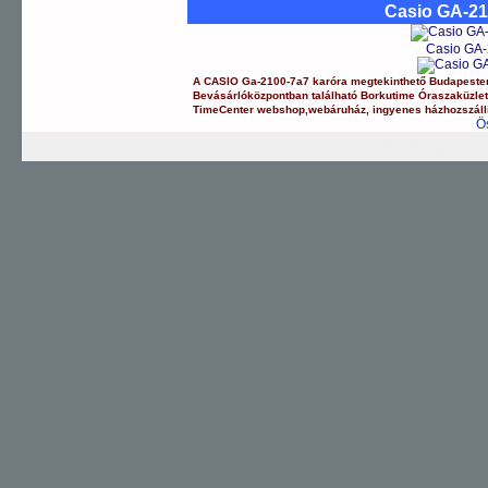
Casio GA-2
Casio GA-
A
CASIO
Ga-2100-7a7
karóra
megtekinthető Budapeste
Bevásárlóközpontban
található Borkutime Óraszaküzle
TimeCenter webshop
,
webáruház
,
ingyenes házhozszáll
Ö
G-SHOCK
EDIFICE
PRO TREK