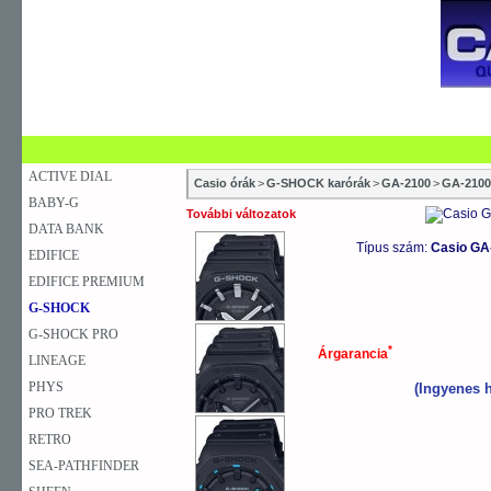
SZAKÜZLETEK
SZERVIZEK
ÚJDONSÁG
V
KARÓRA
FALIÓRA
ASZTALI ÓRA
ACTIVE DIAL
Casio órák
>
G-SHOCK karórák
>
GA-2100
>
GA-2100
BABY-G
További változatok
DATA BANK
Típus szám:
Casio GA
EDIFICE
EDIFICE PREMIUM
G-SHOCK
G-SHOCK PRO
*
Árgarancia
LINEAGE
PHYS
(Ingyenes h
PRO TREK
RETRO
SEA-PATHFINDER