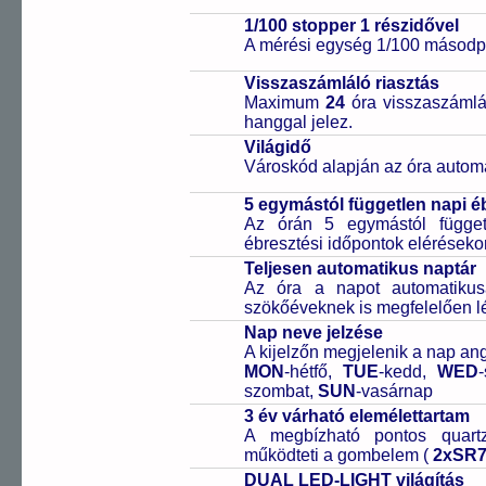
1/100 stopper 1 részidővel
A mérési egység 1/100 másodpe
Visszaszámláló riasztás
Maximum
24
óra visszaszámlál
hanggal jelez.
Világidő
Városkód alapján az óra automa
5 egymástól független napi é
Az órán 5 egymástól függetl
ébresztési időpontok elérésekor
Teljesen automatikus naptár
Az óra a napot automatiku
szökőéveknek is megfelelően lé
Nap neve jelzése
A kijelzőn megjelenik a nap ang
MON
-hétfő,
TUE
-kedd,
WED
szombat,
SUN
-vasárnap
3 év várható elemélettartam
A megbízható pontos quartz
működteti a gombelem (
2xSR
DUAL LED-LIGHT világítás