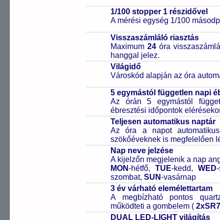
1/100 stopper 1 részidővel
A mérési egység 1/100 másodpe
Visszaszámláló riasztás
Maximum
24
óra visszaszámlál
hanggal jelez.
Világidő
Városkód alapján az óra automa
5 egymástól független napi é
Az órán 5 egymástól függetl
ébresztési időpontok elérésekor
Teljesen automatikus naptár
Az óra a napot automatiku
szökőéveknek is megfelelően lé
Nap neve jelzése
A kijelzőn megjelenik a nap ang
MON
-hétfő,
TUE
-kedd,
WED
szombat,
SUN
-vasárnap
3 év várható elemélettartam
A megbízható pontos quartz
működteti a gombelem (
2xSR
DUAL LED-LIGHT világítás