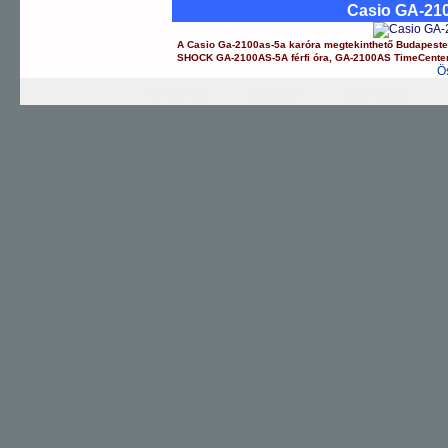
Casio GA-21
A
Casio
Ga-2100as-5a
karóra
megtekinthető Budapest
SHOCK
GA-2100AS-5A
férfi óra
,
GA-2100AS
TimeCente
Ö
G-SHOCK
EDIFICE
PRO TREK