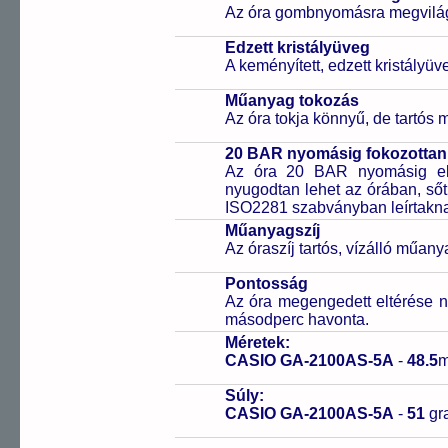
Az óra gombnyomásra megvilágít
Edzett kristályüveg
A keményített, edzett kristályü
Műanyag tokozás
Az óra tokja könnyű, de tartós
20 BAR nyomásig fokozottan 
Az óra 20 BAR nyomásig ell
nyugodtan lehet az órában, sőt
ISO2281 szabványban leírtakn
Műanyagszíj
Az óraszíj tartós, vízálló műany
Pontosság
Az óra megengedett eltérése n
másodperc havonta.
Méretek:
CASIO GA-2100AS-5A
-
48.5
Súly:
CASIO GA-2100AS-5A
-
51
g