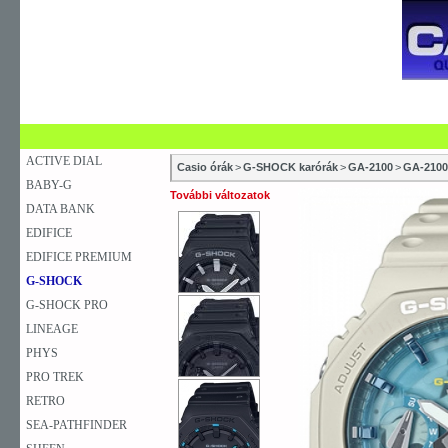
SZAKÜZLETEK
SZERVIZEK
ÚJDONSÁG
V
KARÓRA
FALIÓRA
ASZTALI ÓRA
ACTIVE DIAL
Casio órák
>
G-SHOCK karórák
>
GA-2100
>
GA-210
BABY-G
További változatok
DATA BANK
EDIFICE
EDIFICE PREMIUM
G-SHOCK
G-SHOCK PRO
LINEAGE
PHYS
PRO TREK
RETRO
SEA-PATHFINDER