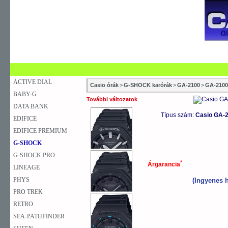
SZAKÜZLETEK
SZERVIZEK
ÚJDONSÁG
V
KARÓRA
FALIÓRA
ASZTALI ÓRA
ACTIVE DIAL
Casio órák
>
G-SHOCK karórák
>
GA-2100
>
GA-210
BABY-G
További változatok
DATA BANK
Típus szám:
Casio GA-
EDIFICE
EDIFICE PREMIUM
G-SHOCK
G-SHOCK PRO
*
Árgarancia
LINEAGE
PHYS
(Ingyenes h
PRO TREK
RETRO
SEA-PATHFINDER