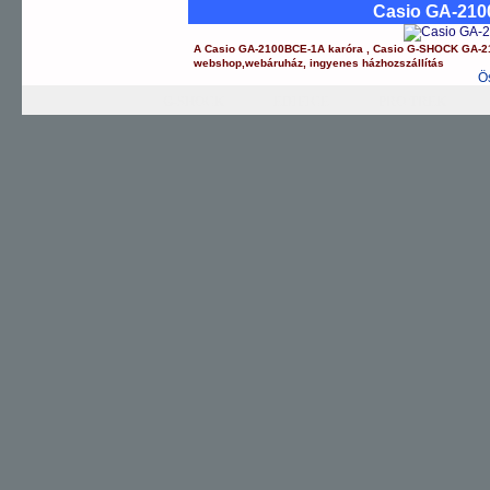
Casio GA-21
A
Casio
GA-2100BCE-1A
karóra
,
Casio
G-SHOCK
GA-2
webshop
,
webáruház
,
ingyenes házhozszállítás
Ö
G-SHOCK
EDIFICE
PRO TREK