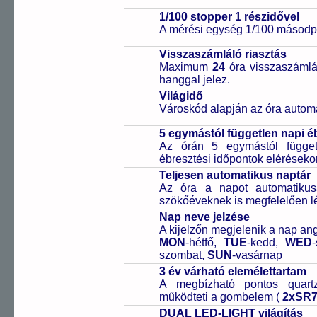
1/100 stopper 1 részidővel
A mérési egység 1/100 másodpe
Visszaszámláló riasztás
Maximum
24
óra visszaszámlál
hanggal jelez.
Világidő
Városkód alapján az óra automa
5 egymástól független napi é
Az órán 5 egymástól függetl
ébresztési időpontok elérésekor
Teljesen automatikus naptár
Az óra a napot automatiku
szökőéveknek is megfelelően lé
Nap neve jelzése
A kijelzőn megjelenik a nap ang
MON
-hétfő,
TUE
-kedd,
WED
szombat,
SUN
-vasárnap
3 év várható elemélettartam
A megbízható pontos quartz
működteti a gombelem (
2xSR
DUAL LED-LIGHT világítás