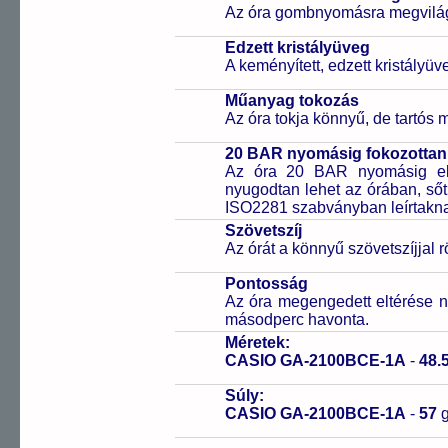
Az óra gombnyomásra megvilágít
Edzett kristályüveg
A keményített, edzett kristályü
Műanyag tokozás
Az óra tokja könnyű, de tartós
20 BAR nyomásig fokozottan 
Az óra 20 BAR nyomásig ell
nyugodtan lehet az órában, sőt
ISO2281 szabványban leírtakn
Szövetszíj
Az órát a könnyű szövetszíjjal r
Pontosság
Az óra megengedett eltérése n
másodperc havonta.
Méretek:
CASIO GA-2100BCE-1A
-
48.
Súly:
CASIO GA-2100BCE-1A
-
57