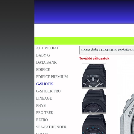
SZAKÜZLETEK
SZERVIZEK
ÚJD
KARÓRA
FALIÓRA
A
ACTIVE DIAL
Casio órák
>
G-SHOCK karórák
>
BABY-G
További változatok
DATA BANK
EDIFICE
EDIFICE PREMIUM
G-SHOCK
G-SHOCK PRO
LINEAGE
PHYS
PRO TREK
RETRO
SEA-PATHFINDER