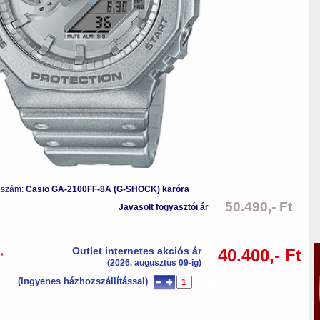
 szám:
Casio GA-2100FF-8A (G-SHOCK) karóra
50.490,- Ft
Javasolt fogyasztói ár
-20%
Outlet internetes akciós ár
40.400,- Ft
*
a
(2026. augusztus 09-ig)
(Ingyenes házhozszállítással)
db
Kosárba tesz