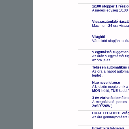
1/100 stopper 1 részid
A mérési egység 1/100
Visszaszámláló riaszt
Maximum
24
óra vissza
Világidő
Városkód alapján az ór
5 egymástól független
Az órán 5 egymástól füg
az óra jelez.
Teljesen automatikus 
Az óra a napot automa
lépteti.
Nap neve jelzése
A kijelzőn megjelenik a
MON
-hétfő,
TUE
-kedd,
3 év várható elemélet
A megbízható pontos 
2xSR726W
).
DUAL LED-LIGHT világ
Az óra gombnyomásra meg
Edzett kristályüveg