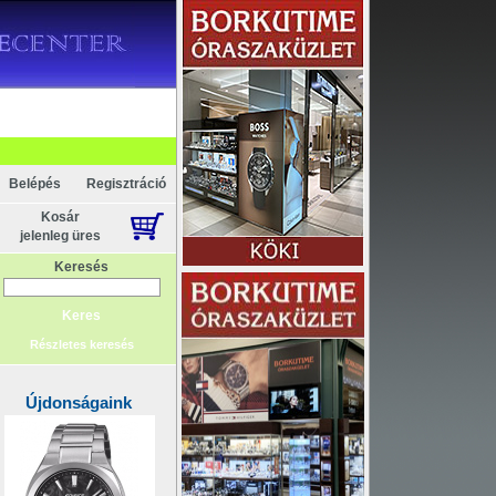
KAPCSOLAT
ELEM
Belépés
Regisztráció
Kosár
jelenleg üres
Keresés
Részletes keresés
Újdonságaink