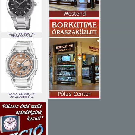
Casio
96.900,- Ft
EFK-200CD-1A
Casio
44.000,- Ft
GA-2100BM-7A5