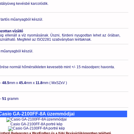
ristályüveg kevésbé karcolódik.
 tartós műanyagból készül.
ottan vízálló
 ellenáll a víz nyomásának. Úszni, fürdeni nyugodtan lehet az órában,
asználható. Megfelel az ISO2281 szabványban leírtaknak.
ló műanyagból készül.
érése normál hőmérsékleten kevesebb mint +/- 15 másodperc havonta.
-
48.5
mm x
45.4
mm x
11.8
mm ( MxSZxV )
-
51
gramm
Casio GA-2100FF-8A üzemmódjai
Casio GA-2100FF-8A portré kép
inthető Budapesten a
WestEndben
és a
Köki Bevásárlóközpontban
található