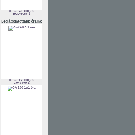
Casio
40.400,- Ft
BGD-5650-1
Leglátogatottabb óráink
Casio
97.100,- Ft
GW-9400-1