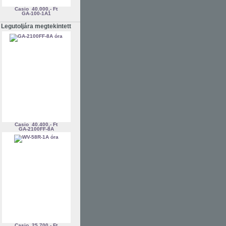
Casio
40.000,- Ft
GA-100-1A1
Legutoljára megtekintett
Casio
40.400,- Ft
GA-2100FF-8A
Casio
25.700,- Ft