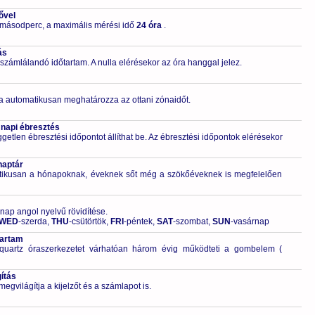
ővel
 másodperc, a maximális mérési idő
24 óra
.
ás
számlálandó időtartam. A nulla elérésekor az óra hanggal jelez.
a automatikusan meghatározza az ottani zónaidőt.
 napi ébresztés
getlen ébresztési időpontot állíthat be. Az ébresztési időpontok elérésekor
naptár
tikusan a hónapoknak, éveknek sőt még a szökőéveknek is megfelelően
 nap angol nyelvű rövidítése.
WED
-szerda,
THU
-csütörtök,
FRI
-péntek,
SAT
-szombat,
SUN
-vasárnap
tartam
quartz óraszerkezetet várhatóan három évig működteti a gombelem (
ítás
világítja a kijelzőt és a számlapot is.