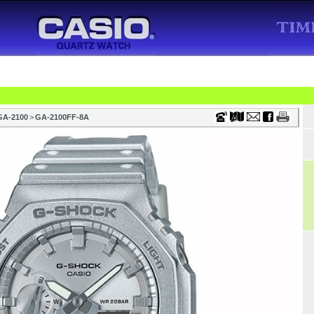
Timecenter
ONSÁG
VÁSÁRLÁS
CÉGEKNEK
VISZONTELADÓKNAK
SZTALI ÓRA
VÁSÁRLÁSI TANÁCSOK
FÖOLDAL
TÖRTÉN
GA-2100
>
GA-2100FF-8A