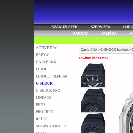
SZAKÜZLETEK
SZERVIZEK
ÚJD
KARÓRA
FALIÓRA
A
ACTIVE DIAL
Casio órák
>
G-SHOCK karórák
>
BABY-G
További változatok
DATA BANK
EDIFICE
EDIFICE PREMIUM
G-SHOCK
G-SHOCK PRO
LINEAGE
PHYS
PRO TREK
RETRO
SEA-PATHFINDER