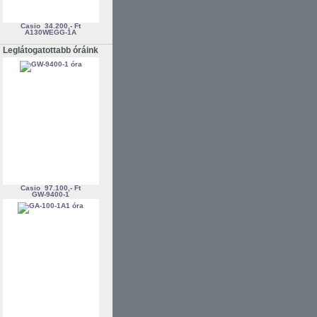
Casio
34.200,- Ft
A130WEGG-1A
Leglátogatottabb óráink
Casio
97.100,- Ft
GW-9400-1