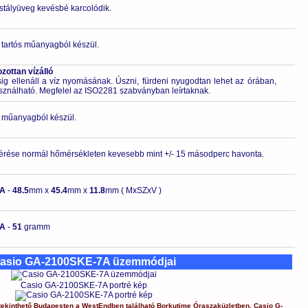
ristályüveg kevésbé karcolódik.
 tartós műanyagból készül.
ottan vízálló
 ellenáll a víz nyomásának. Úszni, fürdeni nyugodtan lehet az órában,
asználható. Megfelel az ISO2281 szabványban leírtaknak.
ló műanyagból készül.
érése normál hőmérsékleten kevesebb mint +/- 15 másodperc havonta.
7A
-
48.5
mm x
45.4
mm x
11.8
mm ( MxSZxV )
7A
-
51
gramm
asio GA-2100SKE-7A üzemmódjai
Casio GA-2100SKE-7A portré kép
ekinthető Budapesten a
WestEndben
található Borkutime Óraszaküzletben.
Casio
G-