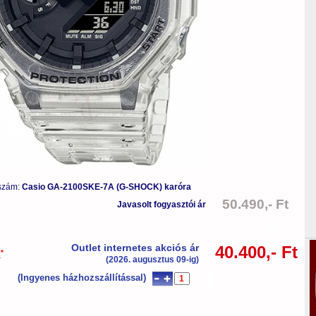
szám:
Casio GA-2100SKE-7A (G-SHOCK) karóra
50.490,- Ft
Javasolt fogyasztói ár
-20%
Outlet internetes akciós ár
40.400,- Ft
*
a
(2026. augusztus 09-ig)
(Ingyenes házhozszállítással)
db
Kosárba tesz