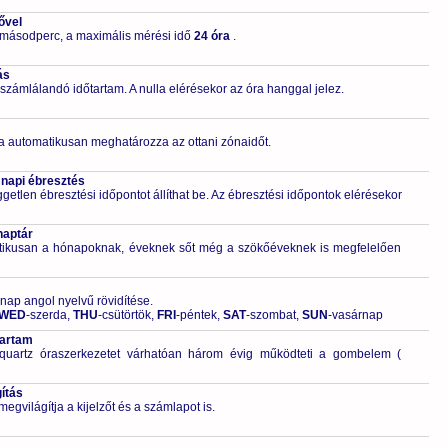
ővel
 másodperc, a maximális mérési idő
24 óra
.
ás
számlálandó időtartam. A nulla elérésekor az óra hanggal jelez.
a automatikusan meghatározza az ottani zónaidőt.
 napi ébresztés
getlen ébresztési időpontot állíthat be. Az ébresztési időpontok elérésekor
naptár
tikusan a hónapoknak, éveknek sőt még a szökőéveknek is megfelelően
 nap angol nyelvű rövidítése.
WED
-szerda,
THU
-csütörtök,
FRI
-péntek,
SAT
-szombat,
SUN
-vasárnap
tartam
quartz óraszerkezetet várhatóan három évig működteti a gombelem (
ítás
világítja a kijelzőt és a számlapot is.