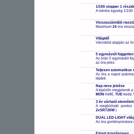
1/100 stopper 1 részid
A mérési egység 1/100
Visszaszámláló riaszt
Maximum
24
óra vissza
Világidő
Városkód alapján az ór
5 egymástól független
Az órán 5 egymástól füg
az óra jelez.
Teljesen automatikus 
Az óra a napot automa
lépteti.
Nap neve jelzése
A kijelzőn megjelenik a
MON
-hétfő,
TUE
-kedd,
3 év várható elemélet
A megbízható pontos 
2xSR726W
).
DUAL LED-LIGHT világ
Az óra gombnyomásra meg
Edzett kristályüveg