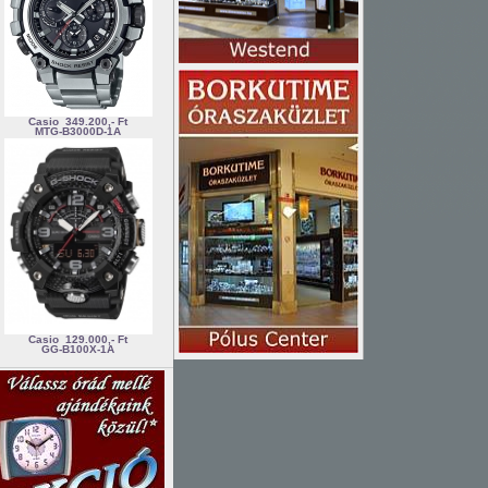
Casio
349.200,- Ft
MTG-B3000D-1A
Casio
129.000,- Ft
GG-B100X-1A