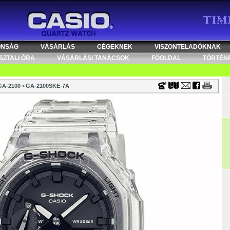
Timecenter
ONSÁG
VÁSÁRLÁS
CÉGEKNEK
VISZONTELADÓKNAK
SZTALI ÓRA
VÁSÁRLÁSI TANÁCSOK
FÖOLDAL
TÖRTÉN
GA-2100
>
GA-2100SKE-7A