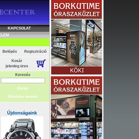
KAPCSOLAT
ELEM
Belépés
Regisztráció
Kosár
jelenleg üres
Keresés
Részletes keresés
Újdonságaink