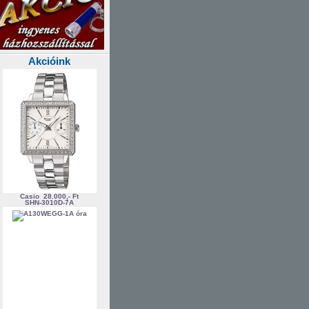
Akcióink
Casio
28.000,- Ft
SHN-3010D-7A