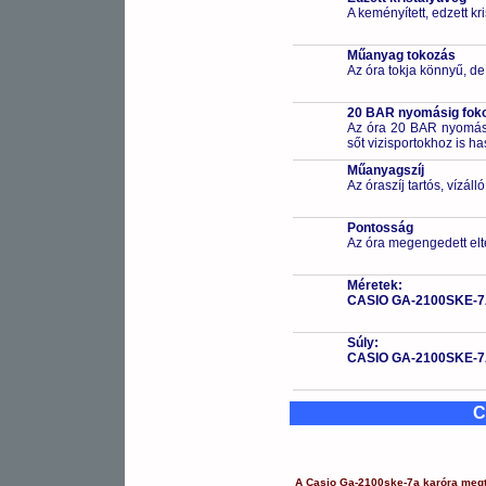
A keményített, edzett k
Műanyag tokozás
Az óra tokja könnyű, de
20 BAR nyomásig fokoz
Az óra 20 BAR nyomásig
sőt vizisportokhoz is h
Műanyagszíj
Az óraszíj tartós, vízál
Pontosság
Az óra megengedett elt
Méretek:
CASIO GA-2100SKE-
Súly:
CASIO GA-2100SKE-
C
A
Casio
Ga-2100ske-7a
karóra
megt