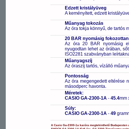
Edzett kristályüveg
A keményített, edzett kristályü
Műanyag tokozás
Az óra tokja könnyű, de tartós
20 BAR nyomásig fokozottan 
Az óra 20 BAR nyomásig ell
nyugodtan lehet az órában, sőt
ISO2281 szabványban leírtakn
Műanyagszíj
Az óraszíj tartós, vízálló műany
Pontosság
Az óra megengedett eltérése n
másodperc havonta.
Méretek:
CASIO GA-2300-1A
-
45.4
mm 
Súly:
CASIO GA-2300-1A
-
49
gram
A
Casio
Ga-2300-1a
karóra
megtekinthető Budapesten
SHOCK
GA-2300-1A
férfi óra
,
GA-2300
TimeCenter web