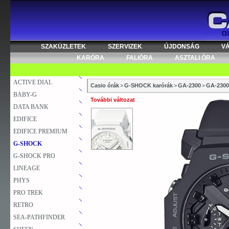
SZAKÜZLETEK
SZERVIZEK
ÚJDONSÁG
V
KARÓRA
FALIÓRA
ASZTALI ÓRA
ACTIVE DIAL
Casio órák
>
G-SHOCK karórák
>
GA-2300
>
GA-2300
BABY-G
További változat
DATA BANK
EDIFICE
EDIFICE PREMIUM
G-SHOCK
G-SHOCK PRO
LINEAGE
PHYS
PRO TREK
RETRO
SEA-PATHFINDER