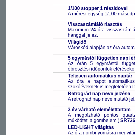
1/100 stopper 1 részidővel
A mérési egység 1/100 másodpe
Visszaszámláló riasztás
Maximum
24
óra visszaszámlál
hanggal jelez.
Világidő
Városkód alapján az óra automa
5 egymástól független napi é
Az órán 5 egymástól függetl
ébresztési időpontok elérésekor
Teljesen automatikus naptár
Az óra a napot automatiku
szökőéveknek is megfelelően lé
Retrográd nap neve jelzése
A retrográd nap neve mutató jelz
3 év várható elemélettartam
A megbízható pontos quartz
működteti a gombelem (
SR72
LED-LIGHT világítás
Az óra gombnyomásra megvilágít