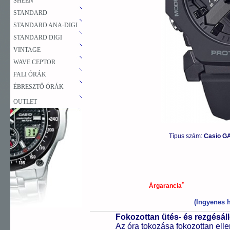
SHEEN
STANDARD
STANDARD ANA-DIGI
STANDARD DIGI
VINTAGE
WAVE CEPTOR
FALI ÓRÁK
ÉBRESZTŐ ÓRÁK
OUTLET
Típus szám:
Casio G
*
Árgarancia
(Ingyenes h
Fokozottan ütés- és rezgésál
Az óra tokozása fokozottan elle