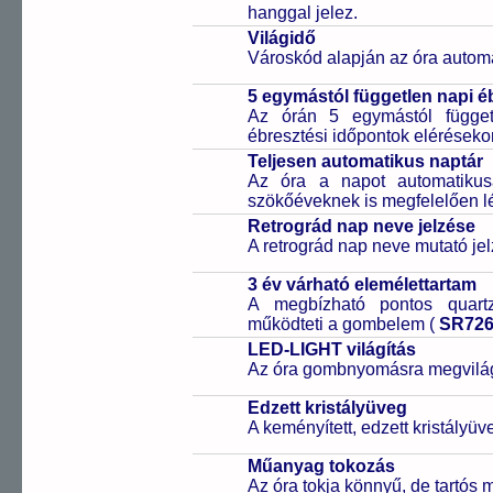
hanggal jelez.
Világidő
Városkód alapján az óra automa
5 egymástól független napi é
Az órán 5 egymástól függetl
ébresztési időpontok elérésekor
Teljesen automatikus naptár
Az óra a napot automatiku
szökőéveknek is megfelelően lé
Retrográd nap neve jelzése
A retrográd nap neve mutató jelz
3 év várható elemélettartam
A megbízható pontos quartz
működteti a gombelem (
SR72
LED-LIGHT világítás
Az óra gombnyomásra megvilágít
Edzett kristályüveg
A keményített, edzett kristályü
Műanyag tokozás
Az óra tokja könnyű, de tartós