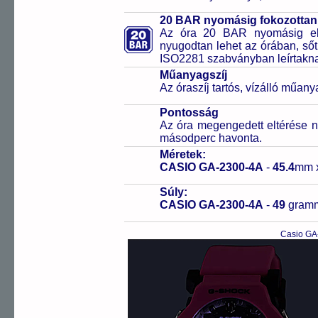
20 BAR nyomásig fokozottan 
Az óra 20 BAR nyomásig ell
nyugodtan lehet az órában, sőt
ISO2281 szabványban leírtakn
Műanyagszíj
Az óraszíj tartós, vízálló műany
Pontosság
Az óra megengedett eltérése n
másodperc havonta.
Méretek:
CASIO GA-2300-4A
-
45.4
mm 
Súly:
CASIO GA-2300-4A
-
49
gram
Casio GA