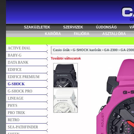
SZAKÜZLETEK
SZERVIZEK
ÚJDONSÁG
V
KARÓRA
FALIÓRA
ASZTALI ÓRA
ACTIVE DIAL
Casio órák
>
G-SHOCK karórák
>
GA-2300
>
GA-2300
BABY-G
További változatok
DATA BANK
EDIFICE
EDIFICE PREMIUM
G-SHOCK
G-SHOCK PRO
LINEAGE
PHYS
PRO TREK
RETRO
SEA-PATHFINDER