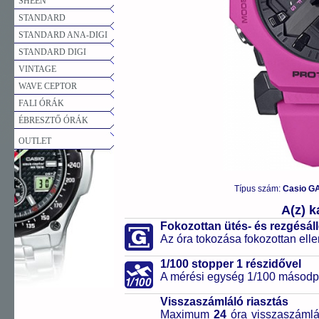
SHEEN
STANDARD
STANDARD ANA-DIGI
STANDARD DIGI
VINTAGE
WAVE CEPTOR
FALI ÓRÁK
ÉBRESZTŐ ÓRÁK
OUTLET
Típus szám:
Casio G
A(z) 
Fokozottan ütés- és rezgésál
Az óra tokozása fokozottan elle
1/100 stopper 1 részidővel
A mérési egység 1/100 másodpe
Visszaszámláló riasztás
Maximum
24
óra visszaszámlál