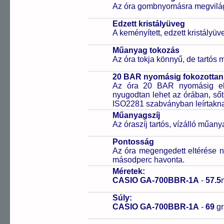
Az óra gombnyomásra megvilágít
Edzett kristályüveg
A keményített, edzett kristályü
Műanyag tokozás
Az óra tokja könnyű, de tartós
20 BAR nyomásig fokozottan 
Az óra 20 BAR nyomásig ell
nyugodtan lehet az órában, sőt
ISO2281 szabványban leírtakn
Műanyagszíj
Az óraszíj tartós, vízálló műany
Pontosság
Az óra megengedett eltérése n
másodperc havonta.
Méretek:
CASIO GA-700BBR-1A
-
57.5
Súly:
CASIO GA-700BBR-1A
-
69
g