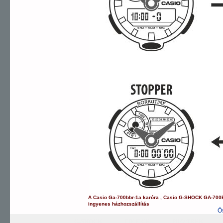
A
Casio
Ga-700bbr-1a
karóra
,
Casio
G-SHOCK
GA-700
ingyenes házhozszállítás
Ö
G-SHOCK
EDIFICE
PRO TREK