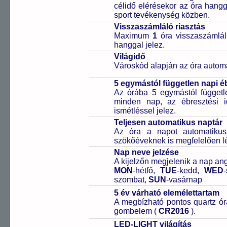
célidő elérésekor az óra hangga
sport tevékenység közben.
Visszaszámláló riasztás
Maximum
1
óra visszaszámlál
hanggal jelez.
Világidő
Városkód alapján az óra automa
5 egymástól független napi é
Az órába 5 egymástól függetle
minden nap, az ébresztési i
ismétléssel jelez.
Teljesen automatikus naptár
Az óra a napot automatiku
szökőéveknek is megfelelően lé
Nap neve jelzése
A kijelzőn megjelenik a nap ang
MON
-hétfő,
TUE
-kedd,
WED
szombat,
SUN
-vasárnap
5 év várható elemélettartam
A megbízható pontos quartz ór
gombelem (
CR2016
).
LED-LIGHT világítás