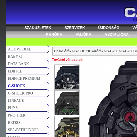
SZAKÜZLETEK
SZERVIZEK
ÚJDONSÁG
V
KARÓRA
FALIÓRA
ASZTALI ÓRA
ACTIVE DIAL
Casio órák
>
G-SHOCK karórák
>
GA-700
>
GA-700B
BABY-G
További változatok
DATA BANK
EDIFICE
EDIFICE PREMIUM
G-SHOCK
G-SHOCK PRO
LINEAGE
PHYS
PRO TREK
RETRO
SEA-PATHFINDER