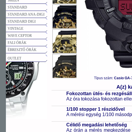
SHEEN
STANDARD
STANDARD ANA-DIGI
STANDARD DIGI
VINTAGE
WAVE CEPTOR
FALI ÓRÁK
ÉBRESZTŐ ÓRÁK
OUTLET
Típus szám:
Casio GA-
A(z) 
Fokozottan ütés- és rezgésál
Az óra tokozása fokozottan elle
1/100 stopper 1 részidővel
A mérési egység 1/100 másodpe
Célidő megadási lehetőség
Az órán a mérés megkezdése el