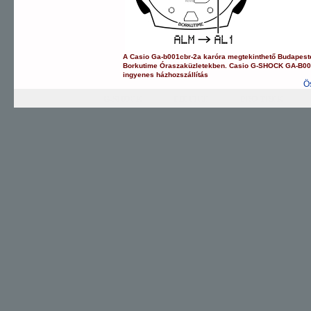
A
Casio
Ga-b001cbr-2a
karóra
megtekinthető Budapes
Borkutime Óraszaküzletekben.
Casio
G-SHOCK
GA-B0
ingyenes házhozszállítás
Ö
G-SHOCK
EDIFICE
PRO TREK