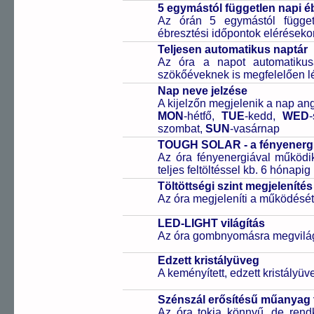
5 egymástól független napi é
Az órán 5 egymástól függetl
ébresztési időpontok elérésekor
Teljesen automatikus naptár
Az óra a napot automatiku
szökőéveknek is megfelelően lé
Nap neve jelzése
A kijelzőn megjelenik a nap ang
MON
-hétfő,
TUE
-kedd,
WED
szombat,
SUN
-vasárnap
TOUGH SOLAR - a fényenergi
Az óra fényenergiával működik
teljes feltöltéssel kb. 6 hónapi
Töltöttségi szint megjelenítés
Az óra megjeleníti a működését b
LED-LIGHT világítás
Az óra gombnyomásra megvilágít
Edzett kristályüveg
A keményített, edzett kristályü
Szénszál erősítésű műanya
Az óra tokja könnyű, de rend