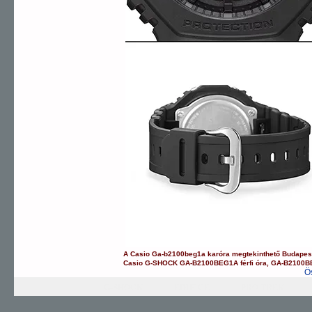
A
Casio
Ga-b2100beg1a
karóra
megtekinthető Budapes
Casio
G-SHOCK
GA-B2100BEG1A
férfi óra
,
GA-B2100B
Ö
G-SHOCK
EDIFICE
PRO TREK