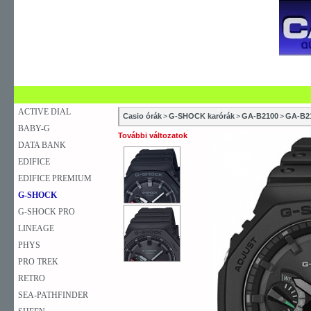
SZAKÜZLETEK
SZERVIZEK
ÚJDONSÁG
V
KARÓRA
FALIÓRA
ASZTALI ÓRA
ACTIVE DIAL
Casio órák
>
G-SHOCK karórák
>
GA-B2100
>
GA-B2
BABY-G
További változatok
DATA BANK
EDIFICE
EDIFICE PREMIUM
G-SHOCK
G-SHOCK PRO
LINEAGE
PHYS
PRO TREK
RETRO
SEA-PATHFINDER