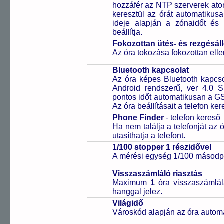
hozzáfér az NTP szerverek ato
keresztül az órát automatikus
ideje alapján a zónaidőt és 
beállítja.
Fokozottan ütés- és rezgésál
Az óra tokozása fokozottan elle
Bluetooth kapcsolat
Az óra képes Bluetooth kapcsol
Android rendszerű, ver 4.0 
pontos időt automatikusan a GS
Az óra beállításait a telefon ker
Phone Finder
- telefon kereső
Ha nem találja a telefonját az
utasíthatja a telefont.
1/100 stopper 1 részidővel
A mérési egység 1/100 másodpe
Visszaszámláló riasztás
Maximum
1
óra visszaszámlál
hanggal jelez.
Világidő
Városkód alapján az óra automa