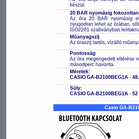
készül.
20 BAR nyomásig fokozottan 
Az óra 20 BAR nyomásig ell
nyugodtan lehet az órában, sőt
ISO2281 szabványban leírtakn
Műanyagszíj
Az óraszíj tartós, vízálló műany
Pontosság
Az óra megengedett eltérése n
másodperc havonta.
Méretek:
CASIO GA-B2100BEG1A
-
48
Súly:
CASIO GA-B2100BEG1A
-
52
Casio GA-B21