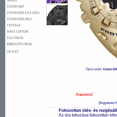
SHEEN
STANDARD
STANDARD ANA-DIGI
STANDARD DIGI
VINTAGE
WAVE CEPTOR
FALI ÓRÁK
ÉBRESZTŐ ÓRÁK
OUTLET
Típus szám:
Casio GA
*
Árgarancia
(Ingyenes h
Fokozottan ütés- és rezgésál
Az óra tokozása fokozottan elle