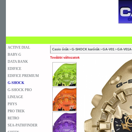
SZAKÜZLETEK
SZERVIZEK
ÚJDONSÁG
V
KARÓRA
FALIÓRA
ASZTALI ÓRA
ACTIVE DIAL
Casio órák
>
G-SHOCK karórák
>
GA-V01
>
GA-V01A
BABY-G
További változatok
DATA BANK
EDIFICE
EDIFICE PREMIUM
G-SHOCK
G-SHOCK PRO
LINEAGE
PHYS
PRO TREK
RETRO
SEA-PATHFINDER