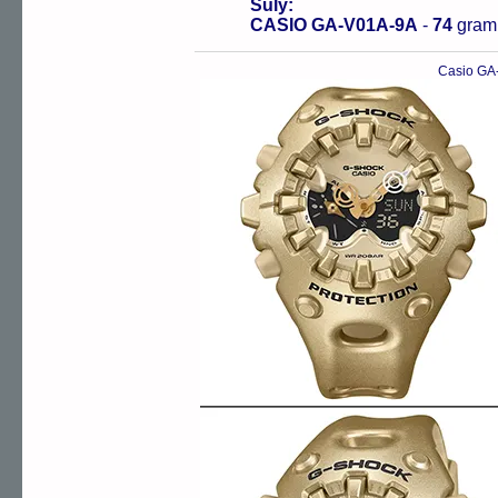
Súly:
CASIO GA-V01A-9A
-
74
gra
Casio GA-