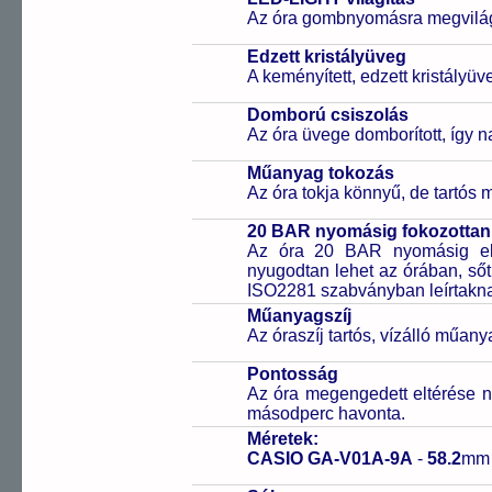
Az óra gombnyomásra megvilágít
Edzett kristályüveg
A keményített, edzett kristályü
Domború csiszolás
Az óra üvege domborított, így n
Műanyag tokozás
Az óra tokja könnyű, de tartós
20 BAR nyomásig fokozottan 
Az óra 20 BAR nyomásig ell
nyugodtan lehet az órában, sőt
ISO2281 szabványban leírtakn
Műanyagszíj
Az óraszíj tartós, vízálló műany
Pontosság
Az óra megengedett eltérése n
másodperc havonta.
Méretek:
CASIO GA-V01A-9A
-
58.2
mm