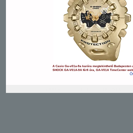
A
Casio
Ga-v01a-9a
karóra
megtekinthető Budapesten
SHOCK
GA-V01A-9A
férfi óra
,
GA-V01A
TimeCenter we
Ö
G-SHOCK
EDIFICE
PRO TREK