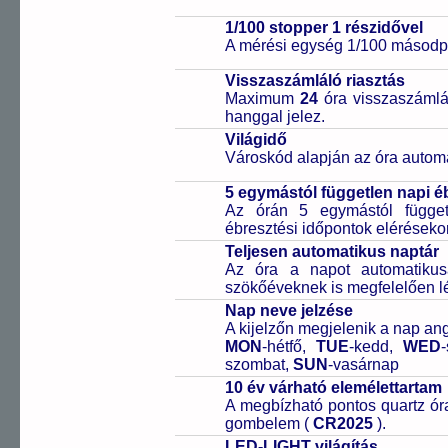
1/100 stopper 1 részidővel
A mérési egység 1/100 másodpe
Visszaszámláló riasztás
Maximum
24
óra visszaszámlál
hanggal jelez.
Világidő
Városkód alapján az óra automa
5 egymástól független napi é
Az órán 5 egymástól függetl
ébresztési időpontok elérésekor
Teljesen automatikus naptár
Az óra a napot automatiku
szökőéveknek is megfelelően lé
Nap neve jelzése
A kijelzőn megjelenik a nap ang
MON
-hétfő,
TUE
-kedd,
WED
szombat,
SUN
-vasárnap
10 év várható elemélettartam
A megbízható pontos quartz óra
gombelem (
CR2025
).
LED-LIGHT világítás