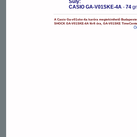
Súly:
CASIO GA-V01SKE-4A
-
74
g
A
Casio
Ga-v01ske-4a
karóra
megtekinthető Budapest
SHOCK
GA-V01SKE-4A
férfi óra
,
GA-V01SKE
TimeCent
Ö