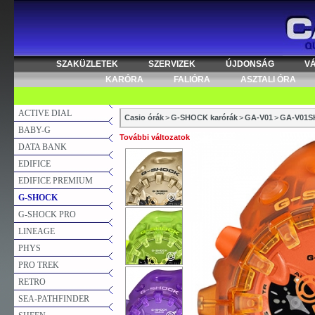
SZAKÜZLETEK
SZERVIZEK
ÚJDONSÁG
V
KARÓRA
FALIÓRA
ASZTALI ÓRA
ACTIVE DIAL
Casio órák
>
G-SHOCK karórák
>
GA-V01
>
GA-V01S
BABY-G
További változatok
DATA BANK
EDIFICE
EDIFICE PREMIUM
G-SHOCK
G-SHOCK PRO
LINEAGE
PHYS
PRO TREK
RETRO
SEA-PATHFINDER