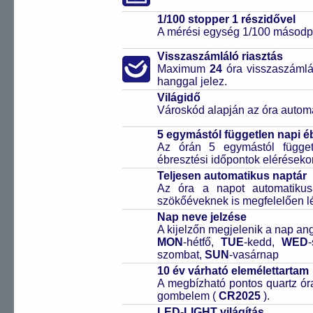
1/100 stopper 1 részidővel
A mérési egység 1/100 másodpe
Visszaszámláló riasztás
Maximum
24
óra visszaszámlál
hanggal jelez.
Világidő
Városkód alapján az óra automa
5 egymástól független napi é
Az órán 5 egymástól függetl
ébresztési időpontok elérésekor
Teljesen automatikus naptár
Az óra a napot automatiku
szökőéveknek is megfelelően lé
Nap neve jelzése
A kijelzőn megjelenik a nap ang
MON
-hétfő,
TUE
-kedd,
WED
szombat,
SUN
-vasárnap
10 év várható elemélettartam
A megbízható pontos quartz óra
gombelem (
CR2025
).
LED-LIGHT világítás