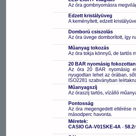
Az óra gombnyomásra megvilágít
Edzett kristályüveg
A keményített, edzett kristályü
Domború csiszolás
Az óra üvege domborított, így n
Műanyag tokozás
Az óra tokja könnyű, de tartós
20 BAR nyomásig fokozottan 
Az óra 20 BAR nyomásig ell
nyugodtan lehet az órában, sőt
ISO2281 szabványban leírtakn
Műanyagszíj
Az óraszíj tartós, vízálló műany
Pontosság
Az óra megengedett eltérése n
másodperc havonta.
Méretek:
CASIO GA-V01SKE-4A
-
58.2