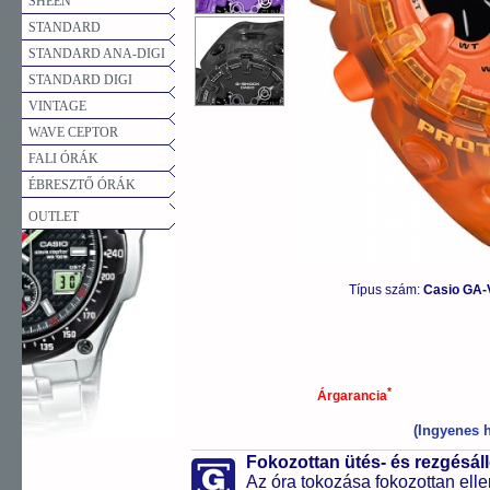
SHEEN
STANDARD
STANDARD ANA-DIGI
STANDARD DIGI
VINTAGE
WAVE CEPTOR
FALI ÓRÁK
ÉBRESZTŐ ÓRÁK
OUTLET
Típus szám:
Casio GA-
*
Árgarancia
(Ingyenes h
Fokozottan ütés- és rezgésál
Az óra tokozása fokozottan elle