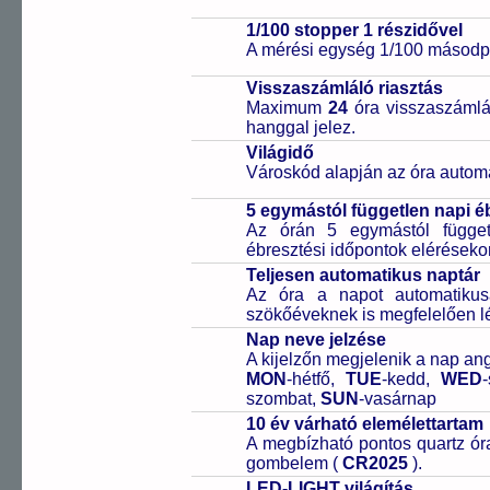
1/100 stopper 1 részidővel
A mérési egység 1/100 másodpe
Visszaszámláló riasztás
Maximum
24
óra visszaszámlál
hanggal jelez.
Világidő
Városkód alapján az óra automa
5 egymástól független napi é
Az órán 5 egymástól függetl
ébresztési időpontok elérésekor
Teljesen automatikus naptár
Az óra a napot automatiku
szökőéveknek is megfelelően lé
Nap neve jelzése
A kijelzőn megjelenik a nap ang
MON
-hétfő,
TUE
-kedd,
WED
szombat,
SUN
-vasárnap
10 év várható elemélettartam
A megbízható pontos quartz óra
gombelem (
CR2025
).
LED-LIGHT világítás