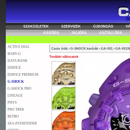
SZAKÜZLETEK
SZERVIZEK
ÚJDONSÁG
V
KARÓRA
FALIÓRA
ASZTALI ÓRA
ACTIVE DIAL
Casio órák
>
G-SHOCK karórák
>
GA-V01
>
GA-V01S
BABY-G
További változatok
DATA BANK
EDIFICE
EDIFICE PREMIUM
G-SHOCK
G-SHOCK PRO
LINEAGE
PHYS
PRO TREK
RETRO
SEA-PATHFINDER