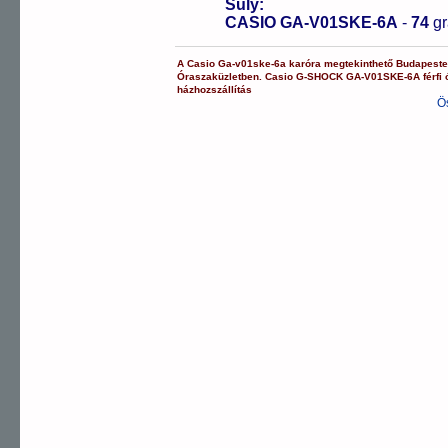
Súly:
CASIO GA-V01SKE-6A
-
74
g
A
Casio
Ga-v01ske-6a
karóra
megtekinthető Budapest
Óraszaküzletben.
Casio
G-SHOCK
GA-V01SKE-6A
férfi
házhozszállítás
Ö