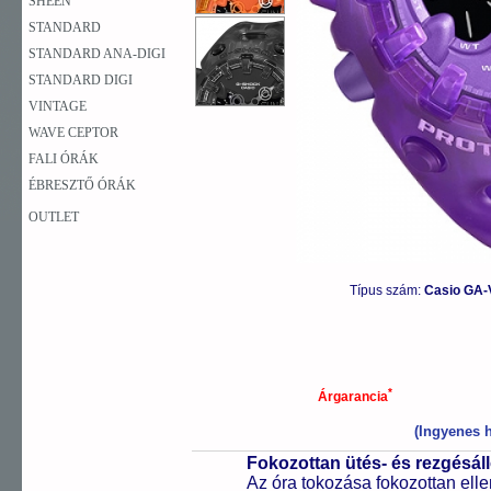
SHEEN
STANDARD
STANDARD ANA-DIGI
STANDARD DIGI
VINTAGE
WAVE CEPTOR
FALI ÓRÁK
ÉBRESZTŐ ÓRÁK
OUTLET
Típus szám:
Casio GA-
*
Árgarancia
(Ingyenes h
Fokozottan ütés- és rezgésál
Az óra tokozása fokozottan elle