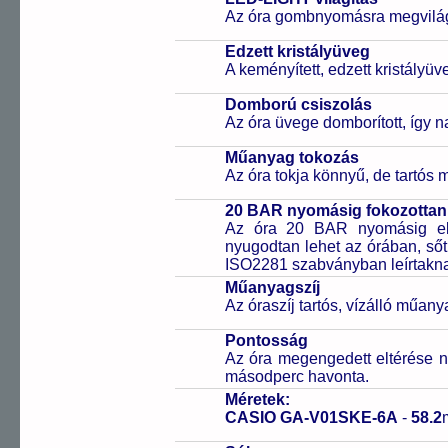
Az óra gombnyomásra megvilágít
Edzett kristályüveg
A keményített, edzett kristályü
Domború csiszolás
Az óra üvege domborított, így n
Műanyag tokozás
Az óra tokja könnyű, de tartós
20 BAR nyomásig fokozottan 
Az óra 20 BAR nyomásig ell
nyugodtan lehet az órában, sőt
ISO2281 szabványban leírtakn
Műanyagszíj
Az óraszíj tartós, vízálló műany
Pontosság
Az óra megengedett eltérése n
másodperc havonta.
Méretek:
CASIO GA-V01SKE-6A
-
58.2