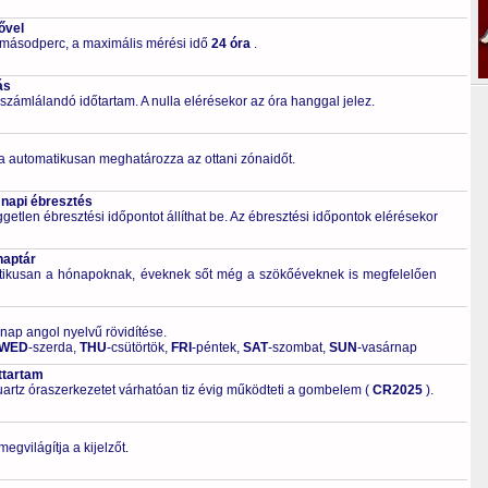
ővel
 másodperc, a maximális mérési idő
24 óra
.
ás
számlálandó időtartam. A nulla elérésekor az óra hanggal jelez.
a automatikusan meghatározza az ottani zónaidőt.
 napi ébresztés
getlen ébresztési időpontot állíthat be. Az ébresztési időpontok elérésekor
naptár
tikusan a hónapoknak, éveknek sőt még a szökőéveknek is megfelelően
 nap angol nyelvű rövidítése.
WED
-szerda,
THU
-csütörtök,
FRI
-péntek,
SAT
-szombat,
SUN
-vasárnap
ttartam
artz óraszerkezetet várhatóan tiz évig működteti a gombelem (
CR2025
).
gvilágítja a kijelzőt.