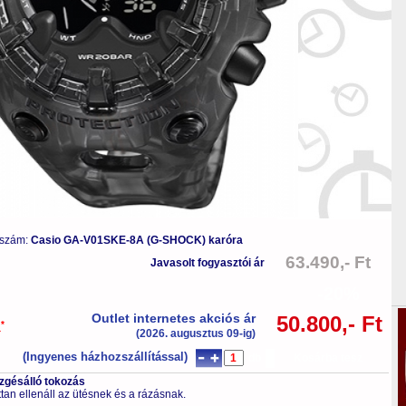
 szám:
Casio GA-V01SKE-8A (G-SHOCK) karóra
63.490,- Ft
Javasolt fogyasztói ár
-20%
Outlet internetes akciós ár
50.800,- Ft
*
a
(2026. augusztus 09-ig)
(Ingyenes házhozszállítással)
db
Kosárba tesz
ezgésálló tokozás
tan ellenáll az ütésnek és a rázásnak.