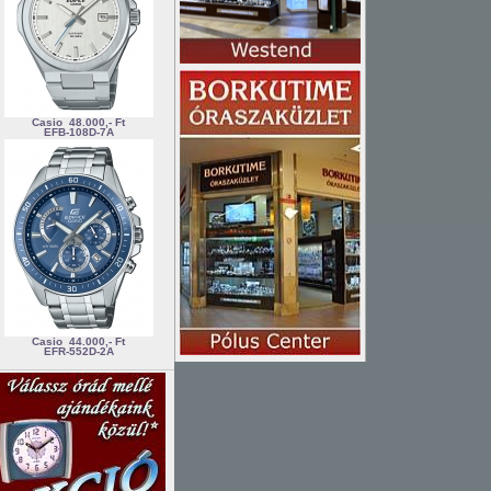
Casio
48.000,- Ft
EFB-108D-7A
Casio
44.000,- Ft
EFR-552D-2A