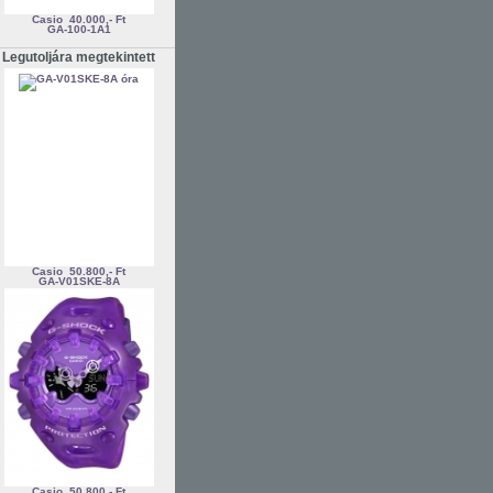
Casio
40.000,- Ft
GA-100-1A1
Legutoljára megtekintett
Casio
50.800,- Ft
GA-V01SKE-8A
Casio
50.800,- Ft