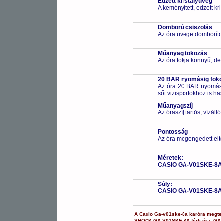
Edzett kristályüveg
A keményített, edzett k
Domború csiszolás
Az óra üvege domborítot
Műanyag tokozás
Az óra tokja könnyű, de
20 BAR nyomásig fokoz
Az óra 20 BAR nyomásig
sőt vizisportokhoz is h
Műanyagszíj
Az óraszíj tartós, vízál
Pontosság
Az óra megengedett elt
Méretek:
CASIO GA-V01SKE-8
Súly:
CASIO GA-V01SKE-8
A
Casio
Ga-v01ske-8a
karóra
megte
SHOCK
GA-V01SKE-8A
férfi óra
,
GA