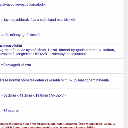
ristályüveg kevésbé karcolódik.
t, így nagyobbnak látja a számlapot és a kijelzőt.
 tartós műanyagból készül.
ottan vízálló
 ellenáll a víz nyomásának. Úszni, fürdeni nyugodtan lehet az órában,
asználható. Megfelel az ISO2281 szabványban leírtaknak.
ló műanyagból készül.
érése normál hőmérsékleten kevesebb mint +/- 15 másodperc havonta.
A
-
58.2
mm x
49.1
mm x
19.6
mm ( MxSZxV )
A
-
74
gramm
kinthető Budapesten a
WestEndben
található Borkutime Óraszaküzletben.
Casio
G-
-V01SKE
TimeCenter webshop
,
webáruház
,
ingyenes házhozszállítás