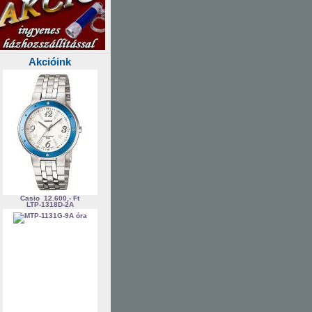
Akcióink
Casio
12.600,- Ft
LTP-1318D-2A