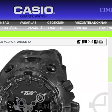
Timecenter
ONSÁG
VÁSÁRLÁS
CÉGEKNEK
VISZONTELADÓKNAK
SZTALI ÓRA
VÁSÁRLÁSI TANÁCSOK
FÖOLDAL
TÖRTÉN
GA-V01
>
GA-V01SKE-8A