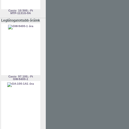
Casio
10.500,- Ft
MTP-1131G-9A
Leglátogatottabb óráink
Casio
97.100,- Ft
GW-9400-1