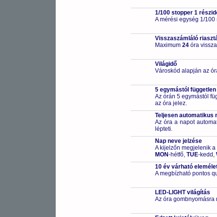
1/100 stopper 1 részid
A mérési egység 1/100
Visszaszámláló riaszt
Maximum
24
óra vissza
Világidő
Városkód alapján az ór
5 egymástól független
Az órán 5 egymástól füg
az óra jelez.
Teljesen automatikus 
Az óra a napot automa
lépteti.
Nap neve jelzése
A kijelzőn megjelenik a
MON
-hétfő,
TUE
-kedd,
10 év várható eleméle
A megbízható pontos qu
LED-LIGHT világítás
Az óra gombnyomásra me