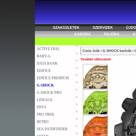
SZAKÜZLETEK
SZERVIZEK
ÚJD
KARÓRA
FALIÓRA
A
ACTIVE DIAL
Casio órák
>
G-SHOCK karórák
>
BABY-G
További változatok
DATA BANK
EDIFICE
EDIFICE PREMIUM
G-SHOCK
G-SHOCK PRO
LINEAGE
PHYS
PRO TREK
RETRO
SEA-PATHFINDER