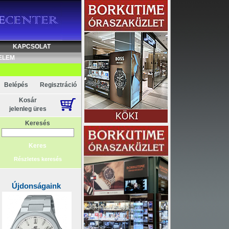
Akció
KAPCSOLAT
ELEM
Belépés
Regisztráció
Kosár
jelenleg üres
Keresés
Részletes keresés
Újdonságaink