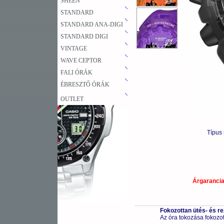
SHEEN
STANDARD
STANDARD ANA-DIGI
STANDARD DIGI
VINTAGE
WAVE CEPTOR
FALI ÓRÁK
ÉBRESZTŐ ÓRÁK
OUTLET
Típus
Árgaranci
Fokozottan ütés- és r
Az óra tokozása fokozot