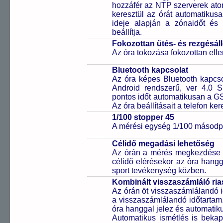
hozzáfér az NTP szerverek ato
keresztül az órát automatikus
ideje alapján a zónaidőt és 
beállítja.
Fokozottan ütés- és rezgésál
Az óra tokozása fokozottan elle
Bluetooth kapcsolat
Az óra képes Bluetooth kapcsol
Android rendszerű, ver 4.0 
pontos időt automatikusan a GS
Az óra beállításait a telefon ker
1/100 stopper 45
A mérési egység 1/100 másodpe
Célidő megadási lehetőség
Az órán a mérés megkezdése el
célidő elérésekor az óra hangga
sport tevékenység közben.
Kombinált visszaszámláló ria
Az órán öt visszaszámlálandó 
a visszaszámlálandó időtartam.
óra hanggal jelez és automatiku
Automatikus ismétlés is bekap