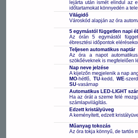
lejárta után ismét elindul az
időtartamokat könnyedén a telefo
Világidő
Városkód alapján az óra automa
5 egymástól független napi é
Az órán 5 egymástól függetl
ébresztési időpontok elérésekor
Teljesen automatikus naptár
Az óra a napot automatiku
szökőéveknek is megfelelően lé
Nap neve jelzése
A kijelzőn megjelenik a nap ang
MO
-hétfő,
TU
-kedd,
WE
-szer
SU
-vasárnap
Automatikus LED-LIGHT szám
Ha az órát a szeme felé mozga
számlapvilágítás.
Edzett kristályüveg
A keményített, edzett kristályü
Műanyag tokozás
Az óra tokja könnyű, de tartós