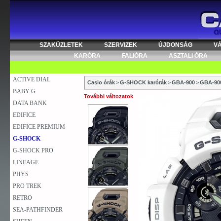
SZAKÜZLETEK
SZERVIZEK
ÚJDONSÁG
V
KARÓRA
FALIÓRA
ASZTALI ÓRA
ACTIVE DIAL
Casio órák
>
G-SHOCK karórák
>
GBA-900
>
GBA-90
BABY-G
További változatok
DATA BANK
EDIFICE
EDIFICE PREMIUM
G-SHOCK
G-SHOCK PRO
LINEAGE
PHYS
PRO TREK
RETRO
SEA-PATHFINDER