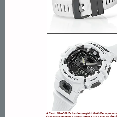
A
Casio
Gba-900-7a
karóra
megtekinthető Budapesten
Óraszaküzletekben.
Casio
G-SHOCK
GBA-900-7A
férfi 