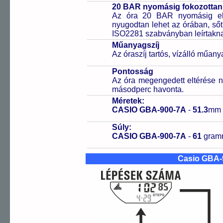
20 BAR nyomásig fokozottan 
Az óra 20 BAR nyomásig ell
nyugodtan lehet az órában, sőt
ISO2281 szabványban leírtakn
Műanyagszíj
Az óraszíj tartós, vízálló műany
Pontosság
Az óra megengedett eltérése n
másodperc havonta.
Méretek:
CASIO GBA-900-7A
-
51.3
mm
Súly:
CASIO GBA-900-7A
-
61
gra
Casio GBA-