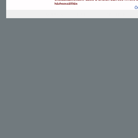
házhozszállítás
Ö
G-SHOCK
EDIFICE
PRO TREK