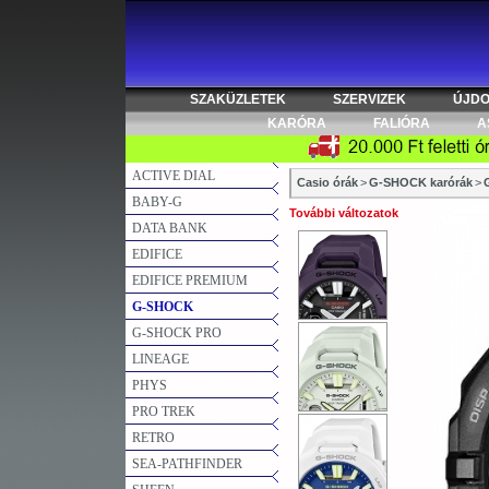
SZAKÜZLETEK
SZERVIZEK
ÚJD
KARÓRA
FALIÓRA
A
ACTIVE DIAL
Casio órák
>
G-SHOCK karórák
>
BABY-G
További változatok
DATA BANK
EDIFICE
EDIFICE PREMIUM
G-SHOCK
G-SHOCK PRO
LINEAGE
PHYS
PRO TREK
RETRO
SEA-PATHFINDER