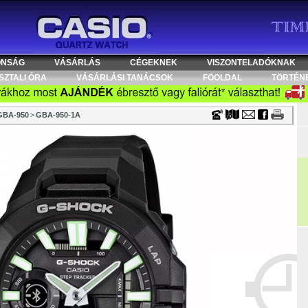
Timecenter
ONSÁG
VÁSÁRLÁS
CÉGEKNEK
VISZONTELADÓKNAK
SZTALI ÓRA
VÁSÁRLÁSI TANÁCSOK
FÖOLDAL
TÖRTÉN
GBA-950
>
GBA-950-1A