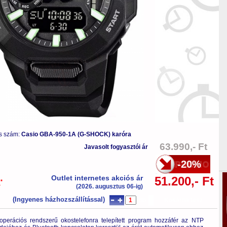
s szám:
Casio GBA-950-1A (G-SHOCK) karóra
63.990,- Ft
Javasolt fogyasztói ár
-20%
Outlet internetes akciós ár
51.200,- Ft
*
a
(2026. augusztus 06-ig)
(Ingyenes házhozszállítással)
db
Kosárba tesz
perációs rendszerű okostelefonra telepített program hozzáfér az NTP