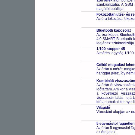
szerverek atompontos i
szinkronizálja. A GSM 
magától beállítja.
Fokozottan ütés- és r
Az óra tokozása fokozot
Bluetooth kapcsolat
Az óra képes Bluetooth 
4.0 SMART Bluetooth k
idejéhez szinkronizálja. 
1/100 stopper 45
A mérési egység 1/100
Célidő megadási lehe
Az órán a mérés megkezd
hanggal jelez, így nem 
Kombinált visszaszáml
Az órán öt visszaszáml
időtartam. Amikor a vis
a következő visszasz
visszaszámlálás lejár
időtartamokat könnyedén 
Világidő
Városkód alapján az ór
5 egymástól független
Az órán 5 egymástól füg
az óra jelez.