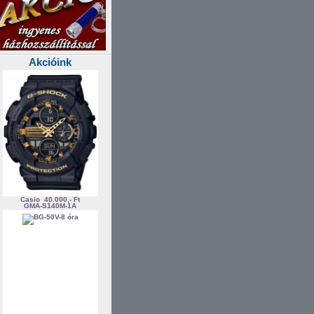
Akcióink
Casio
40.000,- Ft
GMA-S140M-1A