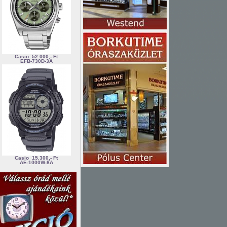
Casio
52.000,- Ft
EFB-730D-3A
Casio
15.300,- Ft
AE-1000W-8A