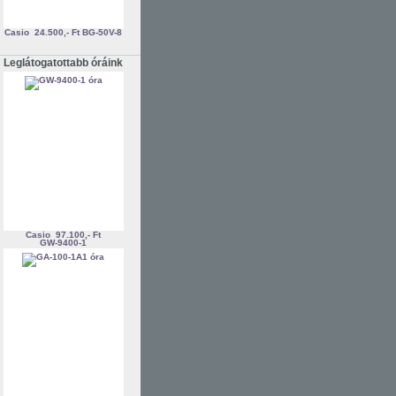
Casio
24.500,- Ft
BG-50V-8
Leglátogatottabb óráink
Casio
97.100,- Ft
GW-9400-1