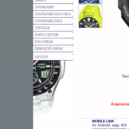
SHEEN
STANDARD
STANDARD ANA-DIGI
STANDARD DIGI
VINTAGE
WAVE CEPTOR
FALI ÓRÁK
ÉBRESZTŐ ÓRÁK
OUTLET
Típu
Árgaranci
MOBILE LINK
Az Android vagy IOS o