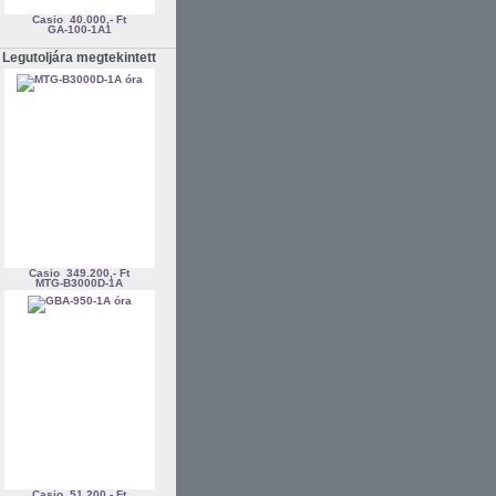
Casio
40.000,- Ft
GA-100-1A1
Legutoljára megtekintett
Casio
349.200,- Ft
MTG-B3000D-1A
Casio
51.200,- Ft