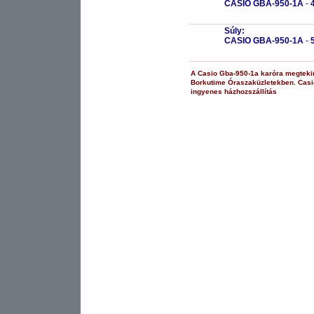
CASIO GBA-950-1A
-
Súly:
CASIO GBA-950-1A
-
A
Casio
Gba-950-1a
karóra
megteki
Borkutime Óraszaküzletekben.
Casi
ingyenes házhozszállítás