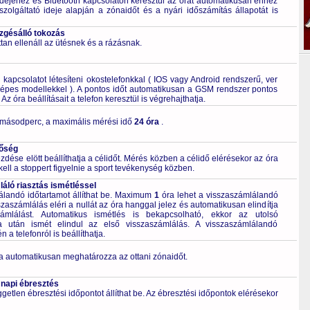
dejéhez és Bluetooth kapcsolaton keresztül az órát automatikusan ehhez
szolgáltató ideje alapján a zónaidőt és a nyári időszámítás állapotát is
ezgésálló tokozás
tan ellenáll az ütésnek és a rázásnak.
kapcsolatot létesíteni okostelefonkkal ( IOS vagy Android rendszerű, ver
épes modellekkel ). A pontos időt automatikusan a GSM rendszer pontos
Az óra beállításait a telefon keresztül is végrehajthatja.
 másodperc, a maximális mérési idő
24 óra
.
tőség
ése elött beállíthatja a célidőt. Mérés közben a célidő elérésekor az óra
kell a stoppert figyelnie a sport tevékenység közben.
áló riasztás ismétléssel
álandó időtartamot állíthat be. Maximum
1
óra lehet a visszaszámlálandó
szaszámlálás eléri a nullát az óra hanggal jelez és automatikusan elindítja
ámlálást. Automatikus ismétlés is bekapcsolható, ekkor az utolsó
ta után ismét elindul az első visszaszámlálás. A visszaszámlálandó
a telefonról is beállíthatja.
a automatikusan meghatározza az ottani zónaidőt.
 napi ébresztés
getlen ébresztési időpontot állíthat be. Az ébresztési időpontok elérésekor