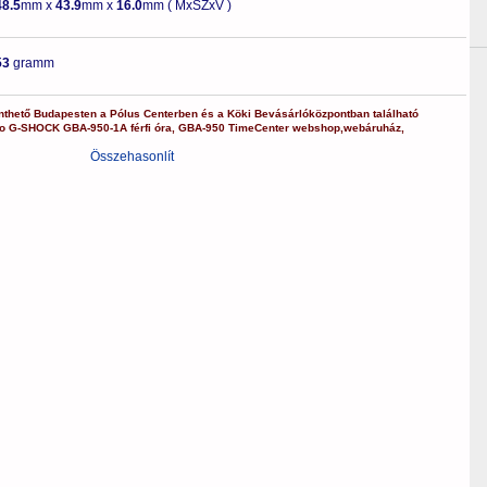
48.5
mm x
43.9
mm x
16.0
mm ( MxSZxV )
53
gramm
nthető Budapesten a
Pólus Centerben
és a
Köki Bevásárlóközpontban
található
o
G-SHOCK
GBA-950-1A
férfi óra
,
GBA-950
TimeCenter webshop
,
webáruház
,
Összehasonlít