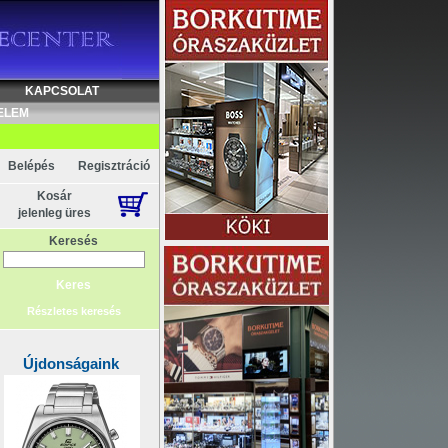
KAPCSOLAT
ELEM
Belépés
Regisztráció
Kosár
jelenleg üres
Keresés
Részletes keresés
Újdonságaink