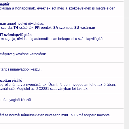
naptár
tikusan a hónapoknak, éveknek sőt még a szökőéveknek is megfelelően
 nap angol nyelvű rövidítése.
-szerda,
TH
-csütörtök,
FR
-péntek,
SA
-szombat,
SU
-vasárnap
T számlapvilágítás
 mozgatja, rövid ideig automatikusan bekapcsol a számlapvilágítás.
ristályüveg kevésbé karcolódik.
 tartós műanyagból készül.
ottan vízálló
 ellenáll a víz nyomásának. Úszni, fürdeni nyugodtan lehet az órában,
asználható. Megfelel az ISO2281 szabványban leírtaknak.
ló műanyagból készül.
érése normál hőmérsékleten kevesebb mint +/- 15 másodperc havonta.