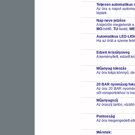
Teljesen automatikus 
Az óra a napot automa
lépteti.
Nap neve jelzése
A kijelzőn megjelenik a
MO
-hétfő,
TU
-kedd,
WE
Automatikus LED-LIGH
Ha az órát a szeme felé
Edzett kristályüveg
A keményített, edzett k
Műanyag tokozás
Az óra tokja könnyű, de
20 BAR nyomásig fokoz
Az óra 20 BAR nyomásig
sőt vizisportokhoz is h
Műanyagszíj
Az óraszíj tartós, vízál
Pontosság
Az óra megengedett elt
Méretek: