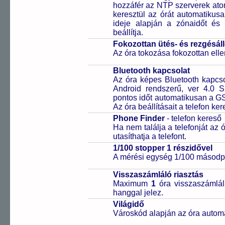
hozzáfér az NTP szerverek ato
keresztül az órát automatikus
ideje alapján a zónaidőt és 
beállítja.
Fokozottan ütés- és rezgésál
Az óra tokozása fokozottan elle
Bluetooth kapcsolat
Az óra képes Bluetooth kapcsol
Android rendszerű, ver 4.0 
pontos időt automatikusan a GS
Az óra beállításait a telefon ker
Phone Finder
- telefon kereső
Ha nem találja a telefonját az
utasíthatja a telefont.
1/100 stopper 1 részidővel
A mérési egység 1/100 másodpe
Visszaszámláló riasztás
Maximum
1
óra visszaszámlál
hanggal jelez.
Világidő
Városkód alapján az óra automa