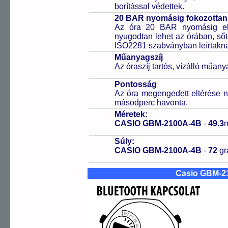
borítással védettek.
20 BAR nyomásig fokozottan 
Az óra 20 BAR nyomásig ell
nyugodtan lehet az órában, sőt
ISO2281 szabványban leírtakn
Műanyagszíj
Az óraszíj tartós, vízálló műany
Pontosság
Az óra megengedett eltérése n
másodperc havonta.
Méretek:
CASIO GBM-2100A-4B
-
49.3
Súly:
CASIO GBM-2100A-4B
-
72
g
Casio GBM-2