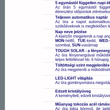
5 egymástól független napi é
Az órán 5 egymástól függetl
ébresztési időpontok elérésekor
Teljesen automatikus naptár
Az óra a napot automatiku
szökőéveknek is megfelelően lé
Nap neve jelzése
A kijelzőn megjelenik a nap ang
MON
-hétfő,
TUE
-kedd,
WED
szombat,
SUN
-vasárnap
TOUGH SOLAR - a fényenergi
Az óra fényenergiával működik
teljes feltöltéssel kb. 6 hónapi
Töltöttségi szint megjelenítés
Az óra megjeleníti a működését b
LED-LIGHT világítás
Az óra gombnyomásra megvilágít
Edzett kristályüveg
A keményített, edzett kristályü
Műanyag tokozás acél rámáv
Az óra tokja könnyű, de tart