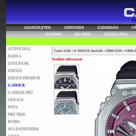
SZAKÜZLETEK
SZERVIZEK
ÚJDONSÁG
V
KARÓRA
FALIÓRA
ASZTALI ÓRA
ACTIVE DIAL
Casio órák
>
G-SHOCK karórák
>
GBM-2100
>
GBM-2
BABY-G
További változatok
DATA BANK
EDIFICE
EDIFICE PREMIUM
G-SHOCK
G-SHOCK PRO
LINEAGE
PHYS
PRO TREK
RETRO
SEA-PATHFINDER