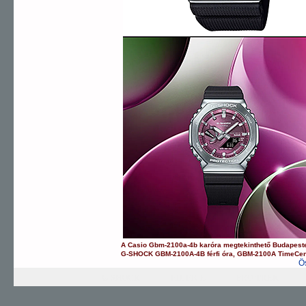
A
Casio
Gbm-2100a-4b
karóra
megtekinthető Budapest
G-SHOCK
GBM-2100A-4B
férfi óra
,
GBM-2100A
TimeCen
Ö
G-SHOCK
EDIFICE
PRO TREK