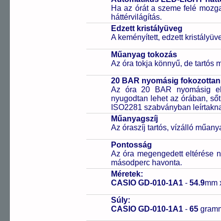
Ha az órát a szeme felé mozga
háttérvilágítás.
Edzett kristályüveg
A keményített, edzett kristályü
Műanyag tokozás
Az óra tokja könnyű, de tartós
20 BAR nyomásig fokozottan 
Az óra 20 BAR nyomásig ell
nyugodtan lehet az órában, sőt
ISO2281 szabványban leírtakn
Műanyagszíj
Az óraszíj tartós, vízálló műany
Pontosság
Az óra megengedett eltérése n
másodperc havonta.
Méretek:
CASIO GD-010-1A1
-
54.9
mm 
Súly:
CASIO GD-010-1A1
-
65
gram