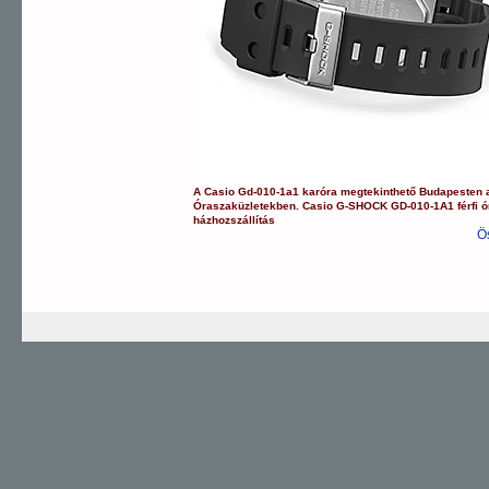
A
Casio
Gd-010-1a1
karóra
megtekinthető Budapesten
Óraszaküzletekben.
Casio
G-SHOCK
GD-010-1A1
férfi 
házhozszállítás
Ö
G-SHOCK
EDIFICE
PRO TREK