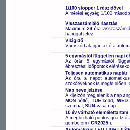
1/100 stopper 1 részidővel
A mérési egység 1/100 másodpe
Visszaszámláló riasztás
Maximum
24
óra visszaszámlál
hanggal jelez.
Világidő
Városkód alapján az óra automa
5 egymástól független napi é
Az órán 5 egymástól függetl
ébresztési időpontok elérésekor
Teljesen automatikus naptár
Az óra a napot automatiku
szökőéveknek is megfelelően lé
Nap neve jelzése
A kijelzőn megjelenik a nap ang
MON
-hétfő,
TUE
-kedd,
WED
szombat,
SUN
-vasárnap
10 év várható elemélettartam
A megbízható pontos quartz óra
gombelem (
CR2025
).
Automatikus LED-LIGHT hátté