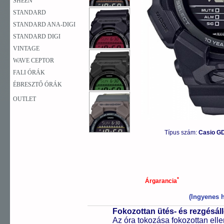
SHEEN
STANDARD
STANDARD ANA-DIGI
STANDARD DIGI
VINTAGE
WAVE CEPTOR
FALI ÓRÁK
ÉBRESZTŐ ÓRÁK
OUTLET
Típus szám:
Casio G
*
Árgarancia
(Ingyenes h
Fokozottan ütés- és rezgésál
Az óra tokozása fokozottan elle