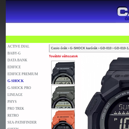
SZAKÜZLETEK
SZERVIZEK
ÚJDONSÁG
V
KARÓRA
FALIÓRA
ASZTALI ÓRA
ACTIVE DIAL
Casio órák
>
G-SHOCK karórák
>
GD-010
>
GD-010-1
BABY-G
További változatok
DATA BANK
EDIFICE
EDIFICE PREMIUM
G-SHOCK
G-SHOCK PRO
LINEAGE
PHYS
PRO TREK
RETRO
SEA-PATHFINDER