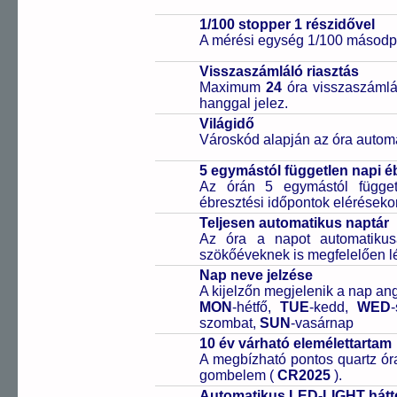
1/100 stopper 1 részidővel
A mérési egység 1/100 másodpe
Visszaszámláló riasztás
Maximum
24
óra visszaszámlál
hanggal jelez.
Világidő
Városkód alapján az óra automa
5 egymástól független napi é
Az órán 5 egymástól függetl
ébresztési időpontok elérésekor
Teljesen automatikus naptár
Az óra a napot automatiku
szökőéveknek is megfelelően lé
Nap neve jelzése
A kijelzőn megjelenik a nap ang
MON
-hétfő,
TUE
-kedd,
WED
szombat,
SUN
-vasárnap
10 év várható elemélettartam
A megbízható pontos quartz óra
gombelem (
CR2025
).
Automatikus LED-LIGHT hátté