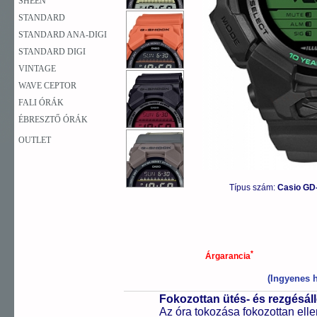
SHEEN
STANDARD
STANDARD ANA-DIGI
STANDARD DIGI
VINTAGE
WAVE CEPTOR
FALI ÓRÁK
ÉBRESZTŐ ÓRÁK
OUTLET
Típus szám:
Casio GD
*
Árgarancia
(Ingyenes h
Fokozottan ütés- és rezgésál
Az óra tokozása fokozottan elle