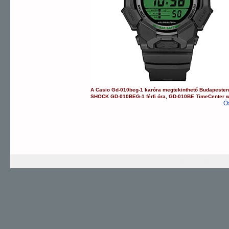
A
Casio
Gd-010beg-1
karóra
megtekinthető Budapeste
SHOCK
GD-010BEG-1
férfi óra
,
GD-010BE
TimeCenter 
Ö
G-SHOCK
EDIFICE
PRO TREK