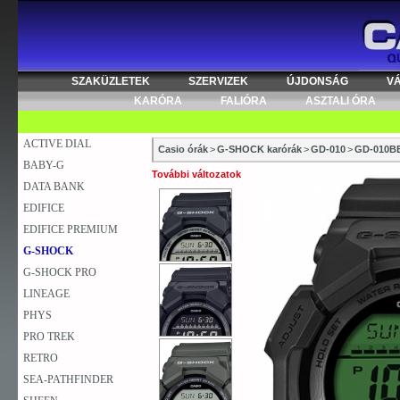
SZAKÜZLETEK
SZERVIZEK
ÚJDONSÁG
V
KARÓRA
FALIÓRA
ASZTALI ÓRA
ACTIVE DIAL
Casio órák
>
G-SHOCK karórák
>
GD-010
>
GD-010B
BABY-G
További változatok
DATA BANK
EDIFICE
EDIFICE PREMIUM
G-SHOCK
G-SHOCK PRO
LINEAGE
PHYS
PRO TREK
RETRO
SEA-PATHFINDER