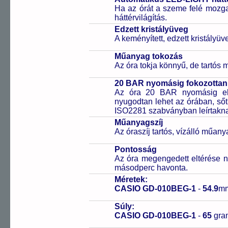
Ha az órát a szeme felé mozga
háttérvilágítás.
Edzett kristályüveg
A keményített, edzett kristályü
Műanyag tokozás
Az óra tokja könnyű, de tartós
20 BAR nyomásig fokozottan 
Az óra 20 BAR nyomásig ell
nyugodtan lehet az órában, sőt
ISO2281 szabványban leírtakn
Műanyagszíj
Az óraszíj tartós, vízálló műany
Pontosság
Az óra megengedett eltérése n
másodperc havonta.
Méretek:
CASIO GD-010BEG-1
-
54.9
m
Súly:
CASIO GD-010BEG-1
-
65
gr