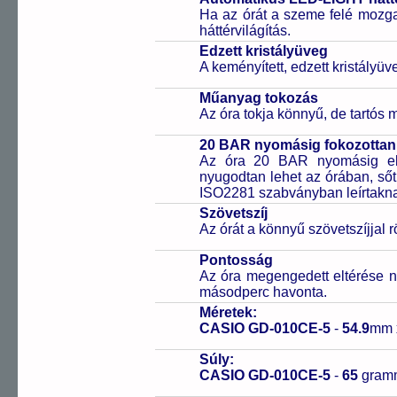
Ha az órát a szeme felé mozga
háttérvilágítás.
Edzett kristályüveg
A keményített, edzett kristályü
Műanyag tokozás
Az óra tokja könnyű, de tartós
20 BAR nyomásig fokozottan 
Az óra 20 BAR nyomásig ell
nyugodtan lehet az órában, sőt
ISO2281 szabványban leírtakn
Szövetszíj
Az órát a könnyű szövetszíjjal r
Pontosság
Az óra megengedett eltérése n
másodperc havonta.
Méretek:
CASIO GD-010CE-5
-
54.9
mm
Súly:
CASIO GD-010CE-5
-
65
gram