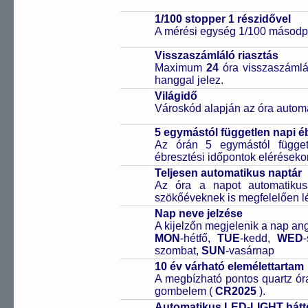
1/100 stopper 1 részidővel
A mérési egység 1/100 másodpe
Visszaszámláló riasztás
Maximum
24
óra visszaszámlál
hanggal jelez.
Világidő
Városkód alapján az óra automa
5 egymástól független napi é
Az órán 5 egymástól függetl
ébresztési időpontok elérésekor
Teljesen automatikus naptár
Az óra a napot automatiku
szökőéveknek is megfelelően lé
Nap neve jelzése
A kijelzőn megjelenik a nap ang
MON
-hétfő,
TUE
-kedd,
WED
szombat,
SUN
-vasárnap
10 év várható elemélettartam
A megbízható pontos quartz óra
gombelem (
CR2025
).
Automatikus LED-LIGHT hátté