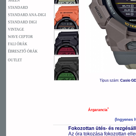
SHEEN
STANDARD
STANDARD ANA-DIGI
STANDARD DIGI
VINTAGE
WAVE CEPTOR
FALI ÓRÁK
ÉBRESZTŐ ÓRÁK
OUTLET
Típus szám:
Casio G
*
Árgarancia
(Ingyenes h
Fokozottan ütés- és rezgésál
Az óra tokozása fokozottan elle