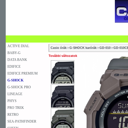
SZAKÜZLETEK
SZERVIZEK
ÚJDONSÁG
V
KARÓRA
FALIÓRA
ASZTALI ÓRA
ACTIVE DIAL
Casio órák
>
G-SHOCK karórák
>
GD-010
>
GD-010C
BABY-G
További változatok
DATA BANK
EDIFICE
EDIFICE PREMIUM
G-SHOCK
G-SHOCK PRO
LINEAGE
PHYS
PRO TREK
RETRO
SEA-PATHFINDER