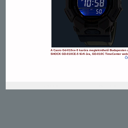
A
Casio
Gd-010ce-5
karóra
megtekinthető Budapesten
SHOCK
GD-010CE-5
férfi óra
,
GD-010C
TimeCenter we
Ö
G-SHOCK
EDIFICE
PRO TREK