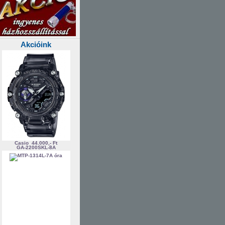
Akcióink
Casio
44.000,- Ft
GA-2200SKL-8A