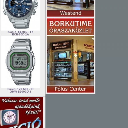
Casio
54.000,- Ft
ECB-30D-2A
Casio
179.500,- Ft
GMW-B5000D-3