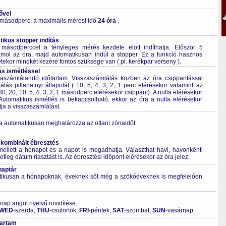
ővel
 másodperc, a maximális mérési idő
24 óra
.
ikus stopper indítás
 másodperccel a tényleges mérés kezdete elött indíthatja. Először 5
mol az óra, majd automatikusan indúl a stopper. Ez a funkció hasznos
tekor mindkét kezére fontos szüksége van ( pl. kerékpár verseny ).
ás ismétléssel
aszámlálandó időtartam. Visszaszámlálás közben az óra csippantással
álás pillanatnyi állapotát ( 10, 5, 4, 3, 2, 1 perc elérésekor valamint az
0, 20, 10, 5, 4, 3, 2, 1 másodperc elérésekor csippant). A nulla elérésekor
Automatikus ismétlés is bekapcsolható, ekkor az óra a nulla elérésekor
tja a visszaszámlálást.
a automatikusan meghatározza az ottani zónaidőt.
 kombinált ébresztés
mellett a hónapot és a napot is megadhatja. Választhat havi, havonkénti
tleg dátum riasztást is. Az ébresztési időpont elérésekor az óra jelez.
naptár
tikusan a hónapoknak, éveknek sőt még a szökőéveknek is megfelelően
 nap angol nyelvű rövidítése.
WED
-szerda,
THU
-csütörtök,
FRI
-péntek,
SAT
-szombat,
SUN
-vasárnap
tartam