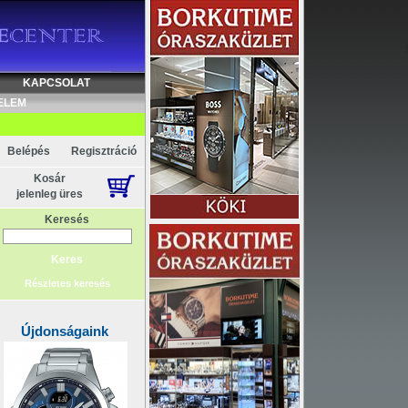
Akció
KAPCSOLAT
ELEM
Belépés
Regisztráció
Kosár
jelenleg üres
Keresés
Részletes keresés
Újdonságaink