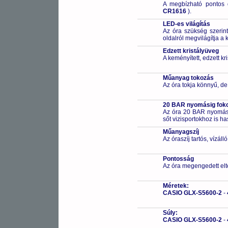
A megbízható pontos 
CR1616
).
LED-es világítás
Az óra szükség szerin
oldalról megvilágítja a k
Edzett kristályüveg
A keményített, edzett k
Műanyag tokozás
Az óra tokja könnyű, de
20 BAR nyomásig fokoz
Az óra 20 BAR nyomásig
sőt vizisportokhoz is h
Műanyagszíj
Az óraszíj tartós, vízál
Pontosság
Az óra megengedett elt
Méretek:
CASIO GLX-S5600-2
-
Súly:
CASIO GLX-S5600-2
-