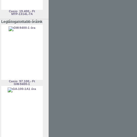
Casio
19.400,- Ft
MTP-1314L-7A
Leglátogatottabb óráink
Casio
97.100,- Ft
GW-9400-1