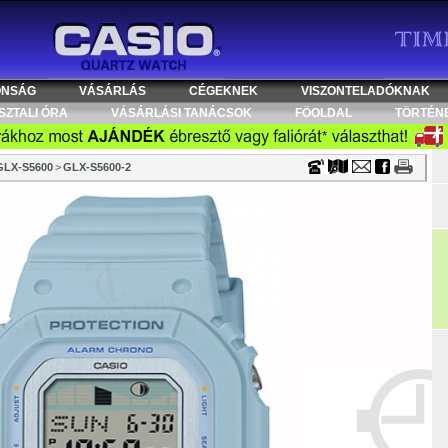
Timecenter
ONSÁG
VÁSÁRLÁS
CÉGEKNEK
VISZONTELADÓKNAK
SZTALI ÓRA
VÁSÁRLÁSI TANÁCSOK
FÖOLDAL
TÖRTÉN
GLX-S5600
>
GLX-S5600-2