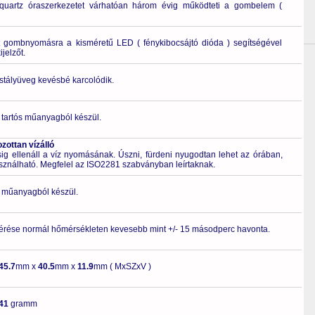
quartz óraszerkezetet várhatóan három évig működteti a gombelem (
t gombnyomásra a kisméretű LED ( fénykibocsájtó dióda ) segítségével
ijelzőt.
ristályüveg kevésbé karcolódik.
 tartós műanyagból készül.
ottan vízálló
 ellenáll a víz nyomásának. Úszni, fürdeni nyugodtan lehet az órában,
asználható. Megfelel az ISO2281 szabványban leírtaknak.
ló műanyagból készül.
érése normál hőmérsékleten kevesebb mint +/- 15 másodperc havonta.
45.7
mm x
40.5
mm x
11.9
mm ( MxSZxV )
41
gramm