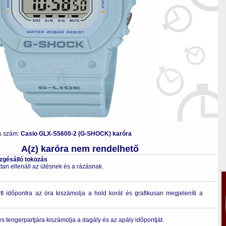
s szám:
Casio GLX-S5600-2 (G-SHOCK) karóra
A(z) karóra nem rendelhető
ezgésálló tokozás
tan ellenáll az ütésnek és a rázásnak.
 időpontra az óra kiszámolja a hold korát és grafikusan megjeleníti a
es tengerpartjára kiszámolja a dagály és az apály időpontját.