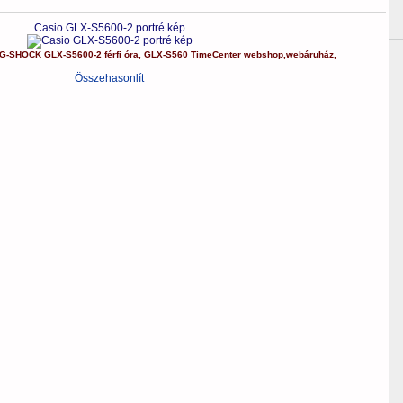
Casio GLX-S5600-2 portré kép
G-SHOCK
GLX-S5600-2
férfi óra
,
GLX-S560
TimeCenter webshop
,
webáruház
,
Összehasonlít