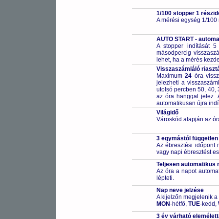
1/100 stopper 1 részid
A mérési egység 1/100
AUTO START - automat
A stopper indítását 5
másodpercig visszaszá
lehet, ha a mérés kezde
Visszaszámláló riaszt
Maximum
24
óra vissz
jelezheti a visszaszáml
utolsó percben 50, 40, 3
az óra hanggal jelez. 
automatikusan újra indí
Világidő
Városkód alapján az ór
3 egymástól független
Az ébresztési időpont 
vagy napi ébresztést ese
Teljesen automatikus 
Az óra a napot automa
lépteti.
Nap neve jelzése
A kijelzőn megjelenik a
MON
-hétfő,
TUE
-kedd,
3 év várható elemélet