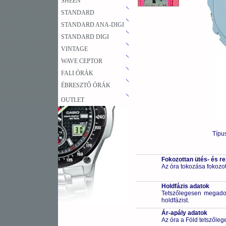
SHEEN
STANDARD
STANDARD ANA-DIGI
STANDARD DIGI
VINTAGE
WAVE CEPTOR
FALI ÓRÁK
ÉBRESZTŐ ÓRÁK
OUTLET
Típu
Fokozottan ütés- és r
Az óra tokozása fokozot
Holdfázis adatok
Tetszőlegesen megadott
holdfázist.
Ár-apály adatok
Az óra a Föld tetszőleg