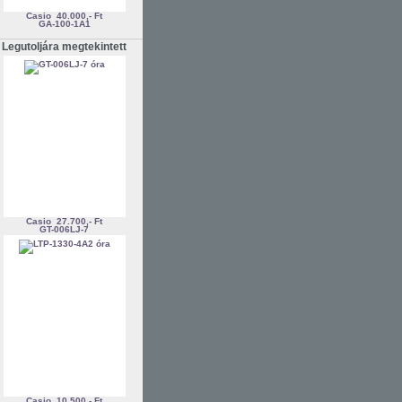
Casio
40.000,- Ft
GA-100-1A1
Legutoljára megtekintett
Casio
27.700,- Ft
GT-006LJ-7
Casio
10.500,- Ft