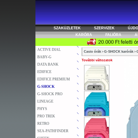
SZAKÜZLETEK
SZERVIZEK
ÚJD
KARÓRA
FALIÓRA
A
ACTIVE DIAL
Casio órák
>
G-SHOCK karórák
>
BABY-G
További változatok
DATA BANK
EDIFICE
EDIFICE PREMIUM
G-SHOCK
G-SHOCK PRO
LINEAGE
PHYS
PRO TREK
RETRO
SEA-PATHFINDER