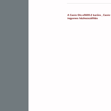
A
Casio
Glx-s5600-2
karóra
,
Casio
ingyenes házhozszállítás