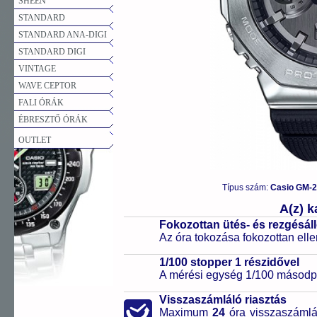
SHEEN
STANDARD
STANDARD ANA-DIGI
STANDARD DIGI
VINTAGE
WAVE CEPTOR
FALI ÓRÁK
ÉBRESZTŐ ÓRÁK
OUTLET
Típus szám:
Casio GM-
A(z) 
Fokozottan ütés- és rezgésál
Az óra tokozása fokozottan elle
1/100 stopper 1 részidővel
A mérési egység 1/100 másodpe
Visszaszámláló riasztás
Maximum
24
óra visszaszámlál