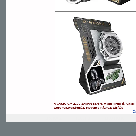
A
CASIO
GM-2100-1AMAN
karóra
megtekinthető.
Casio
webshop
,
webáruház
,
ingyenes házhozszállítás
Ö
G-SHOCK
EDIFICE
PRO TREK