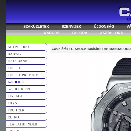
SZAKÜZLETEK
SZERVIZEK
ÚJDONSÁG
V
KARÓRA
FALIÓRA
ASZTALI ÓRA
ACTIVE DIAL
Casio órák
>
G-SHOCK karórák
>
THE-MANDALORI
BABY-G
DATA BANK
EDIFICE
EDIFICE PREMIUM
G-SHOCK
G-SHOCK PRO
LINEAGE
PHYS
PRO TREK
RETRO
SEA-PATHFINDER