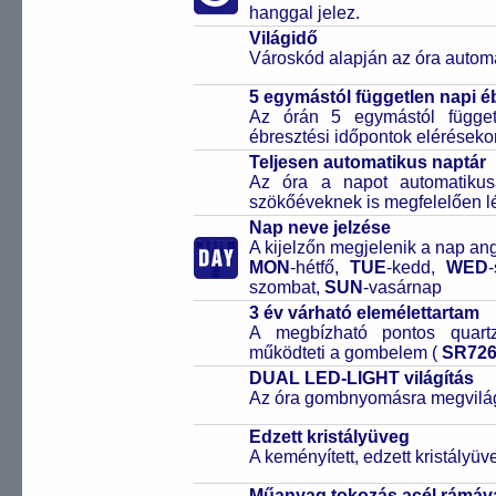
hanggal jelez.
Világidő
Városkód alapján az óra automa
5 egymástól független napi é
Az órán 5 egymástól függetl
ébresztési időpontok elérésekor
Teljesen automatikus naptár
Az óra a napot automatiku
szökőéveknek is megfelelően lé
Nap neve jelzése
A kijelzőn megjelenik a nap ang
MON
-hétfő,
TUE
-kedd,
WED
szombat,
SUN
-vasárnap
3 év várható elemélettartam
A megbízható pontos quartz
működteti a gombelem (
SR72
DUAL LED-LIGHT világítás
Az óra gombnyomásra megvilágít
Edzett kristályüveg
A keményített, edzett kristályü
Műanyag tokozás acél rámáv