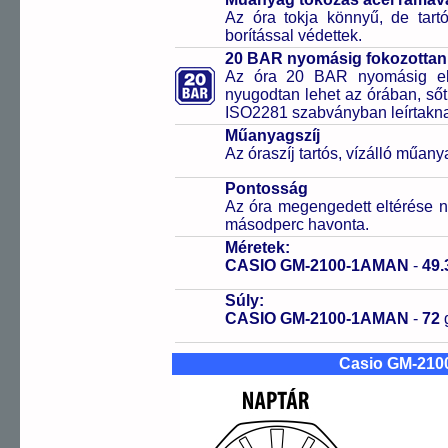
Az óra tokja könnyű, de tart
borítással védettek.
20 BAR nyomásig fokozottan 
Az óra 20 BAR nyomásig ell
nyugodtan lehet az órában, sőt
ISO2281 szabványban leírtakn
Műanyagszíj
Az óraszíj tartós, vízálló műany
Pontosság
Az óra megengedett eltérése n
másodperc havonta.
Méretek:
CASIO GM-2100-1AMAN
-
49.
Súly:
CASIO GM-2100-1AMAN
-
72
Casio GM-210