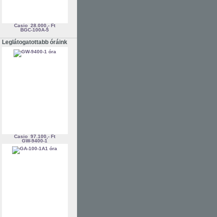
Casio
28.000,- Ft
BGC-100A-5
Leglátogatottabb óráink
Casio
97.100,- Ft
GW-9400-1