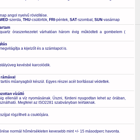
 nap angol nyelvű rövidítése.
WED
-szerda,
THU
-csütörtök,
FRI
-péntek,
SAT
-szombat,
SUN
-vasárnap
tartam
quartz óraszerkezetet várhatóan három évig működteti a gombelem (
ítás
világítja a kijelzőt és a számlapot is.
ristályüveg kevésbé karcolódik.
 rámával
 tartós műanyagból készül. Egyes részei acél borítással védettek.
ottan vízálló
 ellenáll a víz nyomásának. Úszni, fürdeni nyugodtan lehet az órában,
asználható. Megfelel az ISO2281 szabványban leírtaknak.
zíjjal rögzítheti a csuklójára.
érése normál hőmérsékleten kevesebb mint +/- 15 másodperc havonta.