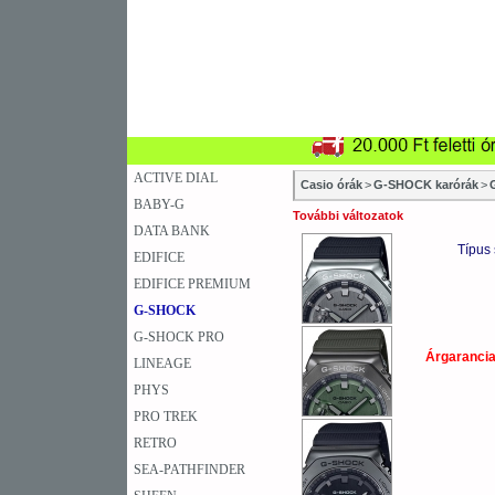
SZAKÜZLETEK
SZERVIZEK
ÚJD
KARÓRA
FALIÓRA
A
ACTIVE DIAL
Casio órák
>
G-SHOCK karórák
>
BABY-G
További változatok
DATA BANK
Típus
EDIFICE
EDIFICE PREMIUM
G-SHOCK
G-SHOCK PRO
Árgaranci
LINEAGE
PHYS
PRO TREK
RETRO
SEA-PATHFINDER