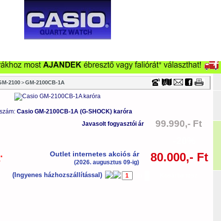
Timecenter
ONSÁG
VÁSÁRLÁS
CÉGEKNEK
VISZONTELADÓKNAK
SZTALI ÓRA
VÁSÁRLÁSI TANÁCSOK
FÖOLDAL
TÖRTÉN
GM-2100
>
GM-2100CB-1A
 szám:
Casio GM-2100CB-1A (G-SHOCK) karóra
99.990,- Ft
Javasolt fogyasztói ár
-20%
Outlet internetes akciós ár
80.000,- Ft
*
a
(2026. augusztus 09-ig)
(Ingyenes házhozszállítással)
db
Kosárba tesz