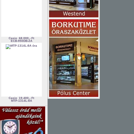
Casio
68.000,- Ft
ECB-950DB-2A
Casio
19.400,- Ft
MTP-1314L-8A