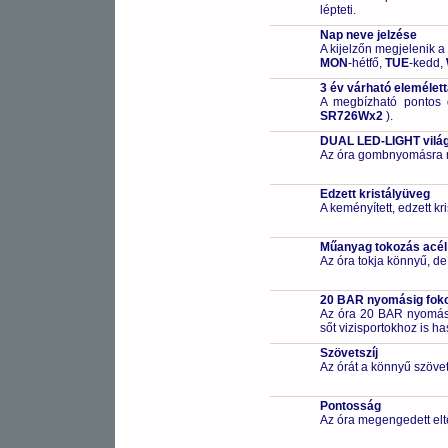
lépteti.
Nap neve jelzése
A kijelzőn megjelenik a
MON
-hétfő,
TUE
-kedd,
3 év várható elemélet
A megbízható pontos 
SR726Wx2
).
DUAL LED-LIGHT világ
Az óra gombnyomásra meg
Edzett kristályüveg
A keményített, edzett k
Műanyag tokozás acél
Az óra tokja könnyű, de
20 BAR nyomásig fokoz
Az óra 20 BAR nyomásig
sőt vizisportokhoz is h
Szövetszíj
Az órát a könnyű szövets
Pontosság
Az óra megengedett elt