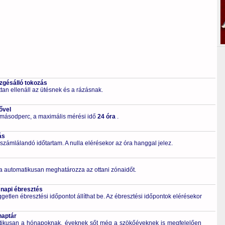
ezgésálló tokozás
tan ellenáll az ütésnek és a rázásnak.
ővel
 másodperc, a maximális mérési idő
24 óra
.
ás
számlálandó időtartam. A nulla elérésekor az óra hanggal jelez.
a automatikusan meghatározza az ottani zónaidőt.
 napi ébresztés
getlen ébresztési időpontot állíthat be. Az ébresztési időpontok elérésekor
naptár
tikusan a hónapoknak, éveknek sőt még a szökőéveknek is megfelelően