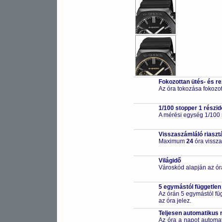
Fokozottan ütés- és r
Az óra tokozása fokozot
1/100 stopper 1 részid
A mérési egység 1/100
Visszaszámláló riaszt
Maximum
24
óra vissza
Világidő
Városkód alapján az ór
5 egymástól független
Az órán 5 egymástól füg
az óra jelez.
Teljesen automatikus 
Az óra a napot automa