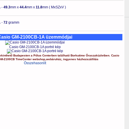
A
-
49.3
mm x
44.4
mm x
11.8
mm ( MxSZxV )
A
-
72
gramm
Casio GM-2100CB-1A üzemmódjai
Casio GM-2100CB-1A portré kép
kinthető Budapesten a
Pólus Centerben
található Borkutime Óraszaküzletben.
Casio
GM-2100CB
TimeCenter webshop
,
webáruház
,
ingyenes házhozszállítás
Összehasonlít