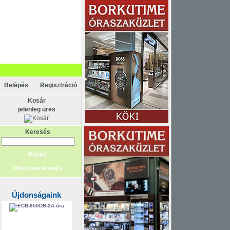
KAPCSOLAT
ELEM
Belépés
Regisztráció
Kosár
jelenleg üres
Keresés
Részletes keresés
Újdonságaink